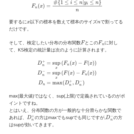
F
n
(
x
)
=
#
{
1
≤
i
≤
n
|
y
i
≤
n
}
n
x
n
要するに
以下の標本を数えて標本のサイズ
で割ってる
だけです。
F
F
n
そして、検定したい分布の分布関数
とこの
に対し
て、KS検定の統計量は次のように計算されます。
D
n
+
=
−
sup
F
n
x
(
x
(
F
)
)
n
D
(
x
n
)
=
−
max
F
(
x
)
(
)
D
D
n
n
+
−
,
=
D
sup
n
−
)
x
(
F
(
x
)
max(最大値)ではなく、sup(上限)で定義されているのがポ
イントですね。
とはいえ、分布関数の方が一般的な十分滑らかな関数で
D
n
+
D
n
−
あれば、
の方はmaxでもsupでも同じですが,
の方
はsupが効いてきます。