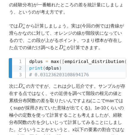
の経験分布)が一番離れたところの差を統計量にしましょ
う、というのが考え方です。
D
n
+
では
から計算しましょう。実は(今回の例では)青線が
滑らかなのに対して、オレンジの線が階段状になってい
るので、この段が上がるポイント、つまり標本が存在し
D
n
+
た点での値だけ調べると
が計算できます。
dplus 
=
 max
(
[
empirical_distribution
(
x
,
 
print
(
dplus
)
# 0.031236203108694176
D
n
−
次に
の方ですが、これは少し厄介です。サンプルが存
在する点ではなく、その近傍を調べて階段の根元の値と
累積分布関数の差を取りたいんですよね(ここでmaxでは
くsupが採用されていた意味が出てくる)。1e-10くらいの
極小の定数を使って計算することも考えましたが、経験
分布関数の方を少しいじって計算してみることにしまし
た。どういうことかというと、x以下の要素の割合ではな