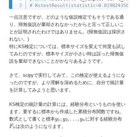
# KstestResult(statistic=0.019824350810
一点注意ですが、どのような仮説検定でもそうである通
り、帰無仮説が棄却されなかったからと言って正しいこ
とが証明されたわけではありません。(帰無仮説は採択さ
れない。)
特にKS検定については、標本サイズを変えて何度も試し
てみたのですが、標本サイズが小さい時は誤った帰無仮
説を棄却できないことがかなりあるようです。
さて、scipyで実行してみて、この検定が使えるようにな
ったのですが、より理解を深めるために、自分で統計量
を計算してみようと思います。
KS検定の統計量の計算には、経験分布というものを使い
ます。要するに標本から作成した累積分布関数ですね。
y
1
,
y
2
,
…
,
y
n
数式として書くと標本
に対する経験分布
F
n
は次のようになります。