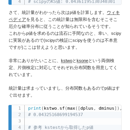
# scipyのKS値: 0.04361195130340301
さて、統計量がわかったら次はp値を計算します。
ウィキ
ペディア
を見ると、この統計量は無限和を含むそこそこ
厄介な確率分布に従うことが知られているそうです。
これからp値を求めるのは流石に手間なのと、幸い、scipy
に実装があるので(scipyの検証にscipyを使うのは不本意
ですが)ここは甘えようと思います。
非常にありがたいことに、
kstwo
と
ksone
という両側検
定、片側検定に対応してそれぞれ分布関数を用意してく
れています。
統計量は求まっていますし、分布関数もあるのでp値はす
ぐ出せます。
print
(
kstwo
.
sf
(
max
(
[
dplus
,
 dminus
]
)
,
 n
=
# 0.04325168699194537
# 参考 kstestから取得したp値