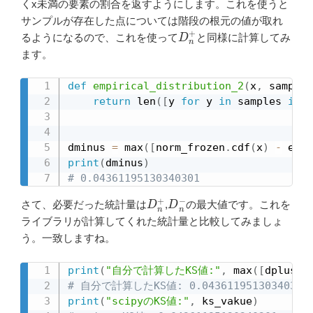
くx未満の要素の割合を返すようにします。これを使うと
サンプルが存在した点については階段の根元の値が取れ
D
n
+
るようになるので、これを使って
と同様に計算してみ
ます。
def
empirical_distribution_2
(
x
,
 samples
return
 len
(
[
y 
for
 y 
in
 samples 
if
 y
dminus 
=
 max
(
[
norm_frozen
.
cdf
(
x
)
-
 empi
print
(
dminus
)
# 0.04361195130340301
D
n
+
D
n
−
さて、必要だった統計量は
,
の最大値です。これを
ライブラリが計算してくれた統計量と比較してみましょ
う。一致しますね。
print
(
"自分で計算したKS値:"
,
 max
(
[
dplus
,
 
# 自分で計算したKS値: 0.04361195130340301
print
(
"scipyのKS値:"
,
 ks_vakue
)