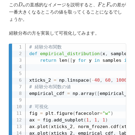
D
n
F
F
n
この
の直感的なイメージを説明すると、
と
の差が
一番大きくなるところの値を取ってくることになるでし
ょうか。
経験分布の方を実装して可視化してみます。
# 経験分布関数
def
empirical_distribution
(
x
,
 samples
)
:
return
 len
(
[
y 
for
 y 
in
 samples 
if
 y
xticks_2 
=
 np
.
linspace
(
-
40
,
60
,
100001
)
# 経験分布関数の値
empirical_cdf 
=
 np
.
array
(
[
empirical_dis
# 可視化
fig 
=
 plt
.
figure
(
facecolor
=
"w"
)
ax 
=
 fig
.
add_subplot
(
1
,
1
,
1
)
ax
.
plot
(
xticks_2
,
 norm_frozen
.
cdf
(
xtick
ax
.
plot
(
xticks_2
,
 empirical_cdf
,
 label
=