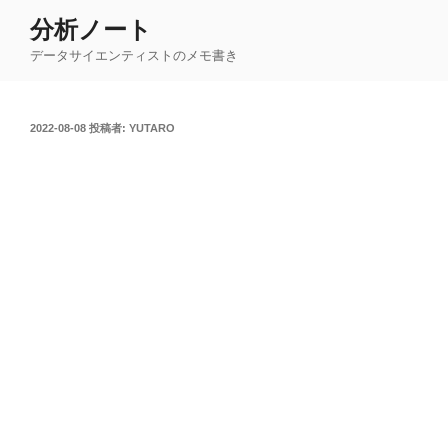
コ
分析ノート
ン
データサイエンティストのメモ書き
テ
ン
ツ
投
2022-08-08
投稿者:
YUTARO
へ
稿
ス
日:
キ
ッ
プ