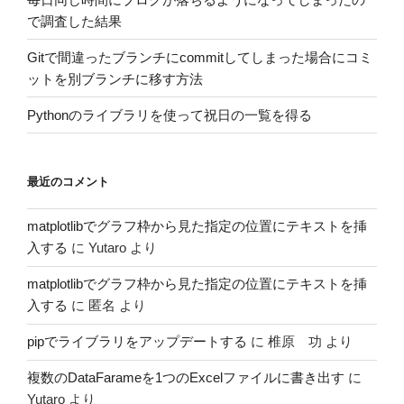
で調査した結果
Gitで間違ったブランチにcommitしてしまった場合にコミ
ットを別ブランチに移す方法
Pythonのライブラリを使って祝日の一覧を得る
最近のコメント
matplotlibでグラフ枠から見た指定の位置にテキストを挿
入する
に
Yutaro
より
matplotlibでグラフ枠から見た指定の位置にテキストを挿
入する
に
匿名
より
pipでライブラリをアップデートする
に
椎原 功
より
複数のDataFarameを1つのExcelファイルに書き出す
に
Yutaro
より