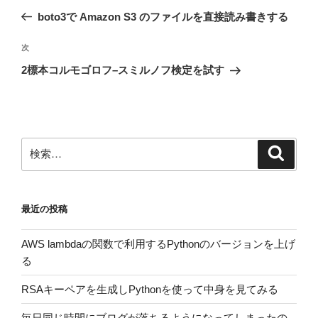
稿
の
boto3で Amazon S3 のファイルを直接読み書きする
ナ
投
ビ
稿
次
次
ゲ
の
2標本コルモゴロフ–スミルノフ検定を試す
投
ー
稿
シ
ョ
ン
検
検
索
索:
最近の投稿
AWS lambdaの関数で利用するPythonのバージョンを上げ
る
RSAキーペアを生成しPythonを使って中身を見てみる
毎日同じ時間にブログが落ちるようになってしまったの