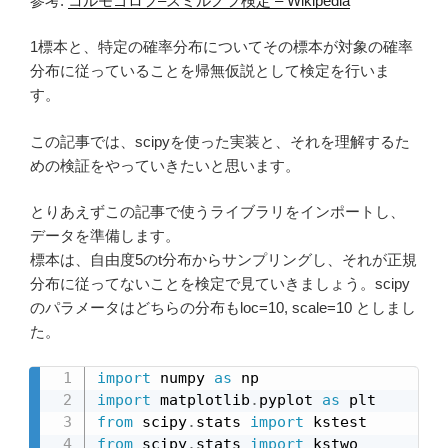
参考:
コルモゴロフ–スミルノフ検定 – Wikipedia
1標本と、特定の確率分布についてその標本が対象の確率
分布に従っていることを帰無仮説として検定を行いま
す。
この記事では、scipyを使った実装と、それを理解するた
めの検証をやっていきたいと思います。
とりあえずこの記事で使うライブラリをインポートし、
データを準備します。
標本は、自由度5のt分布からサンプリングし、それが正規
分布に従ってないことを検定で見ていきましょう。scipy
のパラメータはどちらの分布もloc=10, scale=10 としまし
た。
import
 numpy 
as
import
 matplotlib
.
pyplot 
as
from
 scipy
.
stats 
import
from
 scipy
.
stats 
import