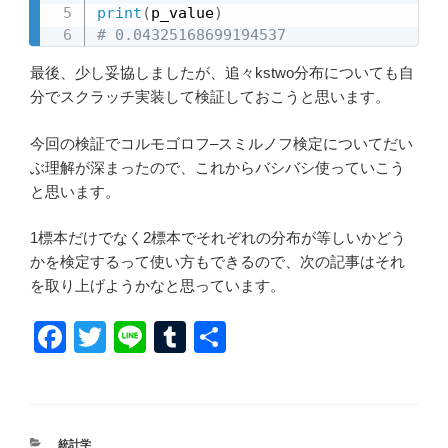
print
(
p_value
)
# 0.04325168699194537
最後、少し妥協しましたが、追々kstwo分布についても自
分でスクラッチ実装して検証しておこうと思います。
今回の検証でコルモゴロフ–スミルノフ検定についてだい
ぶ理解が深まったので、これからバシバシ使っていこう
と思います。
1標本だけでなく2標本でそれぞれの分布が等しいかどう
かを検定するって使い方もできるので、次の記事はそれ
を取り上げようかなと思っています。
F
T
Li
T
共
a
wi
n
u
有
c
tt
e
m
e
er
bl
カ
統計学