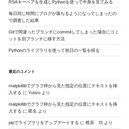
RSAキーペアを生成しPythonを使って中身を見てみる
毎日同じ時間にブログが落ちるようになってしまったの
で調査した結果
Gitで間違ったブランチにcommitしてしまった場合にコミ
ットを別ブランチに移す方法
Pythonのライブラリを使って祝日の一覧を得る
最近のコメント
matplotlibでグラフ枠から見た指定の位置にテキストを挿
入する
に
Yutaro
より
matplotlibでグラフ枠から見た指定の位置にテキストを挿
入する
に
匿名
より
pipでライブラリをアップデートする
に
椎原 功
より