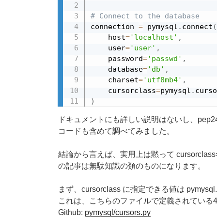
# Connect to the database
connection 
=
 pymysql
.
connect
(
    host
=
'localhost'
,
    user
=
'user'
,
    password
=
'passwd'
,
    database
=
'db'
,
    charset
=
'utf8mb4'
,
    cursorclass
=
pymysql
.
curso
)
ドキュメントにも詳しい説明はないし、pep2
コードも含めて調べてみました。
結論から言えば、実用上は黙って cursorclass=py
の記事は無駄知識の類のものになります。
まず、cursorclass に指定できる値は pymysql
これは、こちらのファイルで定義されている
Github:
pymysql/cursors.py