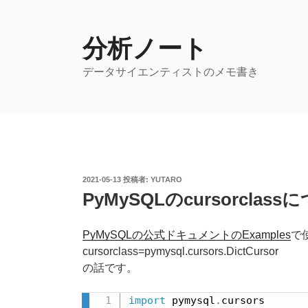
コ
ン
テ
分析ノート
ン
データサイエンティストのメモ書き
ツ
へ
ス
キ
ッ
プ
投
2021-05-13
投稿者:
YUTARO
稿
PyMySQLのcursorclas
日:
PyMySQLの公式ドキュメントのExamples
で
cursorclass=pymysql.cursors.DictCursor
の話です。
import
 pymysql
.
cursors
