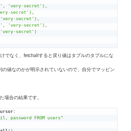
', 'very-secret'),

ery-secret'),

'very-secret'),

', 'very-secret'),

'very-secret')

でなく、fetchallすると戻り値はタプルのタプルにな
の列の値なのかが明示されていないので、自分でマッピン
 を指定した場合の結果です。
ursor
:
il, password FROM users"
all
(
)