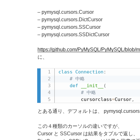
– pymysql.cursors.Cursor
– pymysql.cursors.DictCursor
– pymysql.cursors.SSCursor
– pymysql.cursors.SSDictCursor
https://github.com/PyMySQL/PyMySQL/blob/m
に、
class
Connection
:
# 中略
def
__init__
(
# 中略
        cursorclass
=
Cursor
,
とある通り、デフォルトは、 pymysql.cursors.
この４種類のカーソルの違いですが、
Cursor と SSCursor は結果をタプルで返し、