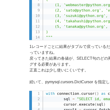
    (1, 'webmaster@python.org
    (2, 'sato@python.org', 'v
    (3, 'suzuki@python.org', 
    (4, 'takahashi@python.org
    (5, 'tanaka@python.org', 
)

"""
1レコードごとに結果がタプルで戻っているだけ
っていますね。
戻ってきた結果の各値が、SELECT句のど
グする必要があります。
正直これは少し使いにくいです。
続いて、pymysql.cursors.DictCursor
with
 connection
.
cursor
(
)
as
 c
        sql 
=
"SELECT id, ema
        cursor
.
execute
(
sql
)
        result 
=
 cursor
.
fetch