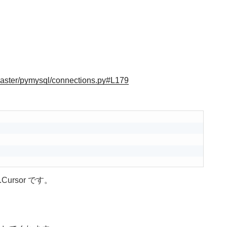
aster/pymysql/connections.py#L179
Cursor です。