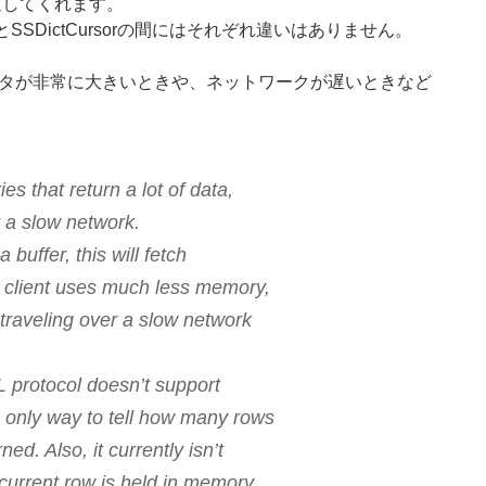
辞書で返してくれます。
rsorとSSDictCursorの間にはそれぞれ違いはありません。
ータが非常に大きいときや、ネットワークが遅いときなど
es that return a lot of data,
r a slow network.
 buffer, this will fetch
e client uses much less memory,
traveling over a slow network
 protocol doesn’t support
e only way to tell how many rows
ned. Also, it currently isn’t
 current row is held in memory.