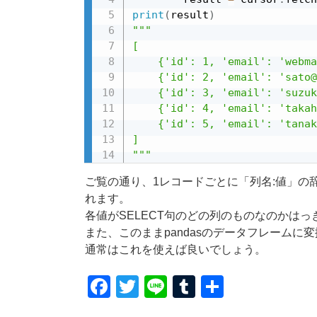
print
(
result
)
"""

[

    {'id': 1, 'email': 'webma
    {'id': 2, 'email': 'sato@
    {'id': 3, 'email': 'suzuk
    {'id': 4, 'email': 'takah
    {'id': 5, 'email': 'tanak
]

"""
ご覧の通り、1レコードごとに「列名:値」の
れます。
各値がSELECT句のどの列のものなのかは
また、このままpandasのデータフレームに
通常はこれを使えば良いでしょう。
F
T
Li
T
共
a
wi
n
u
有