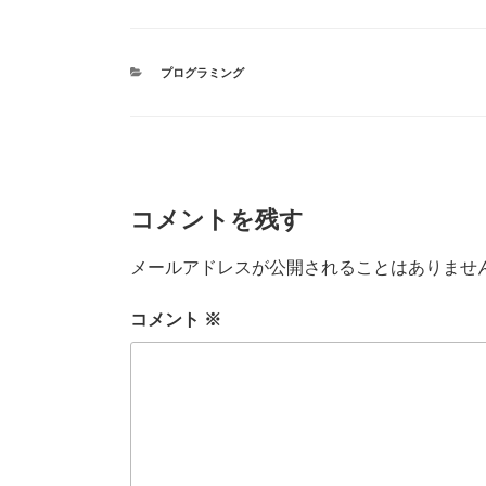
c
tt
e
m
e
er
bl
カ
プログラミング
b
r
テ
ゴ
o
リ
ー
o
k
コメントを残す
メールアドレスが公開されることはありませ
コメント
※