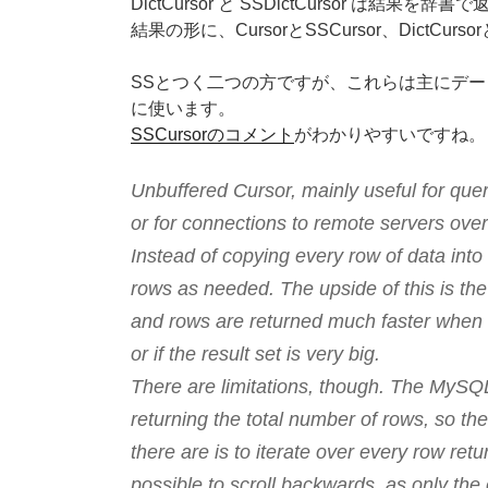
DictCursor と SSDictCursor は結果を
結果の形に、CursorとSSCursor、DictCu
SSとつく二つの方ですが、これらは主にデ
に使います。
SSCursorのコメント
がわかりやすいですね。
Unbuffered Cursor, mainly useful for queri
or for connections to remote servers ove
Instead of copying every row of data into a
rows as needed. The upside of this is th
and rows are returned much faster when 
or if the result set is very big.
There are limitations, though. The MySQL
returning the total number of rows, so th
there are is to iterate over every row retur
possible to scroll backwards, as only the