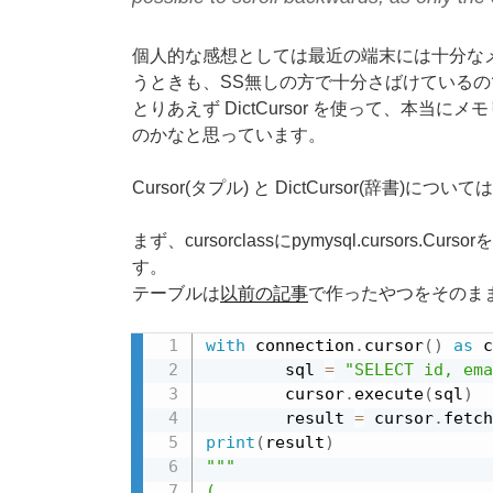
個人的な感想としては最近の端末には十分な
うときも、SS無しの方で十分さばけているの
とりあえず DictCursor を使って、本当にメ
のかなと思っています。
Cursor(タプル) と DictCursor(辞
まず、cursorclassにpymysql.cursor
す。
テーブルは
以前の記事
で作ったやつをそのま
with
 connection
.
cursor
(
)
as
 c
        sql 
=
"SELECT id, ema
        cursor
.
execute
(
sql
)
        result 
=
 cursor
.
fetch
print
(
result
)
"""

(
