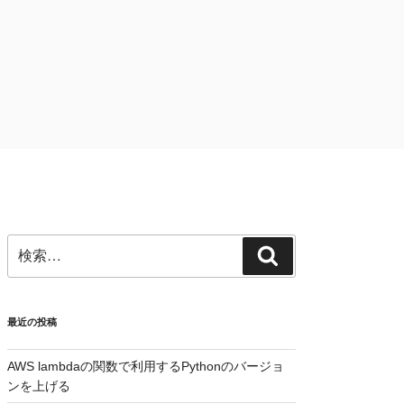
検
検
索:
索
最近の投稿
AWS lambdaの関数で利用するPythonのバージョ
ンを上げる