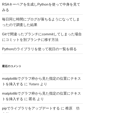
RSAキーペアを生成しPythonを使って中身を見て
みる
毎日同じ時間にブログが落ちるようになってしま
ったので調査した結果
Gitで間違ったブランチにcommitしてしまった場合
にコミットを別ブランチに移す方法
Pythonのライブラリを使って祝日の一覧を得る
最近のコメント
matplotlibでグラフ枠から見た指定の位置にテキス
トを挿入する
に
Yutaro
より
matplotlibでグラフ枠から見た指定の位置にテキス
トを挿入する
に
匿名
より
pipでライブラリをアップデートする
に
椎原 功