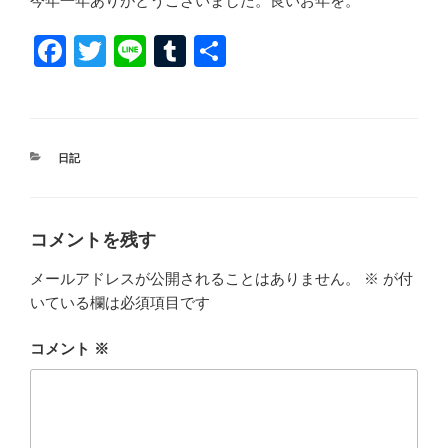
今年一年ありがとうございました。良いお年を。
F
T
Li
T
共
a
wi
n
u
有
c
tt
e
m
e
er
bl
カ
日記
b
r
テ
ゴ
o
リ
ー
o
コメントを残す
k
メールアドレスが公開されることはありません。
※
が付
いている欄は必須項目です
コメント
※