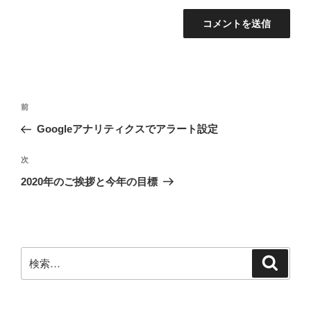
投
前
前
稿
の
Googleアナリティクスでアラート設定
ナ
投
ビ
稿
次
次
ゲ
の
2020年のご挨拶と今年の目標
投
ー
稿
シ
ョ
ン
検
検
索
索: