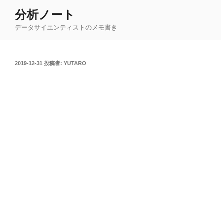
コ
分析ノート
ン
データサイエンティストのメモ書き
テ
ン
ツ
投
2019-12-31
投稿者:
YUTARO
へ
稿
ス
日:
キ
ッ
プ