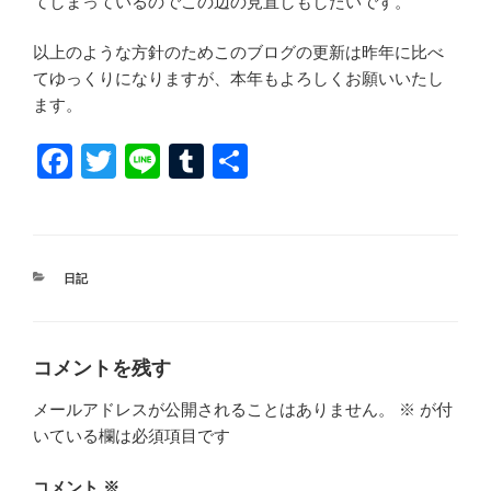
てしまっているのでこの辺の見直しもしたいです。
以上のような方針のためこのブログの更新は昨年に比べ
てゆっくりになりますが、本年もよろしくお願いいたし
ます。
F
T
Li
T
共
a
wi
n
u
有
c
tt
e
m
e
er
bl
カ
日記
b
r
テ
ゴ
o
リ
ー
o
コメントを残す
k
メールアドレスが公開されることはありません。
※
が付
いている欄は必須項目です
コメント
※