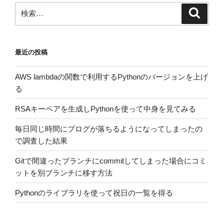
ン
検
検
索
索:
最近の投稿
AWS lambdaの関数で利用するPythonのバージョンを上げ
る
RSAキーペアを生成しPythonを使って中身を見てみる
毎日同じ時間にブログが落ちるようになってしまったの
で調査した結果
Gitで間違ったブランチにcommitしてしまった場合にコミ
ットを別ブランチに移す方法
Pythonのライブラリを使って祝日の一覧を得る