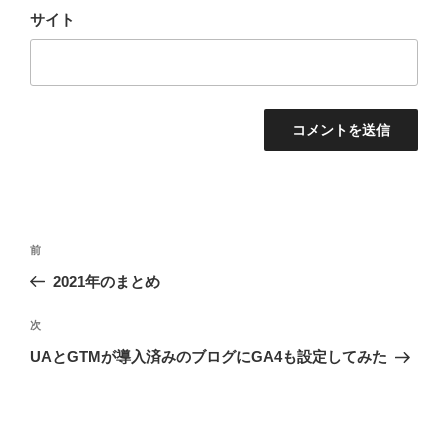
サイト
投
前
前
稿
の
2021年のまとめ
ナ
投
ビ
稿
次
次
ゲ
の
UAとGTMが導入済みのブログにGA4も設定してみた
投
ー
稿
シ
ョ