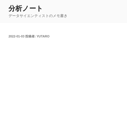
コ
分析ノート
ン
データサイエンティストのメモ書き
テ
ン
ツ
投
2022-01-03
投稿者:
YUTARO
へ
稿
ス
日:
キ
ッ
プ