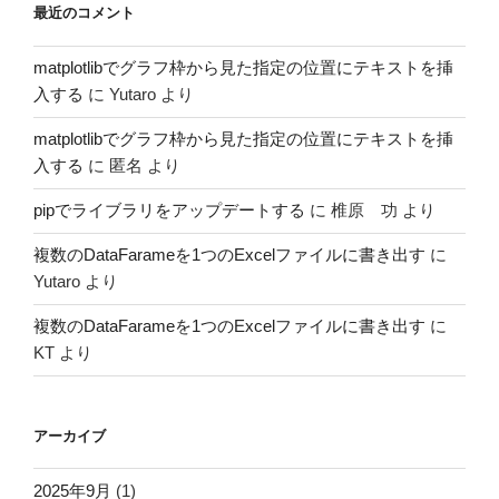
最近のコメント
matplotlibでグラフ枠から見た指定の位置にテキストを挿
入する
に
Yutaro
より
matplotlibでグラフ枠から見た指定の位置にテキストを挿
入する
に
匿名
より
pipでライブラリをアップデートする
に
椎原 功
より
複数のDataFarameを1つのExcelファイルに書き出す
に
Yutaro
より
複数のDataFarameを1つのExcelファイルに書き出す
に
KT
より
アーカイブ
2025年9月
(1)