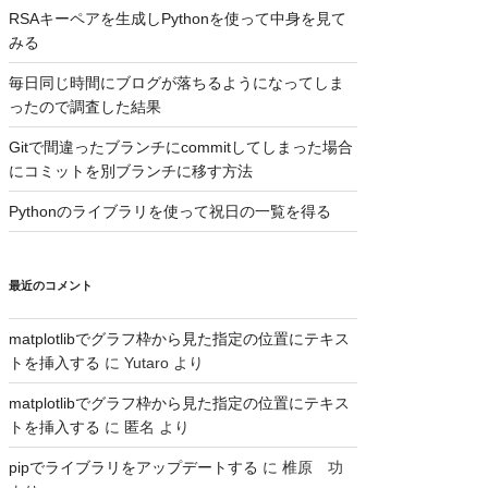
RSAキーペアを生成しPythonを使って中身を見て
みる
毎日同じ時間にブログが落ちるようになってしま
ったので調査した結果
Gitで間違ったブランチにcommitしてしまった場合
にコミットを別ブランチに移す方法
Pythonのライブラリを使って祝日の一覧を得る
最近のコメント
matplotlibでグラフ枠から見た指定の位置にテキス
トを挿入する
に
Yutaro
より
matplotlibでグラフ枠から見た指定の位置にテキス
トを挿入する
に
匿名
より
pipでライブラリをアップデートする
に
椎原 功