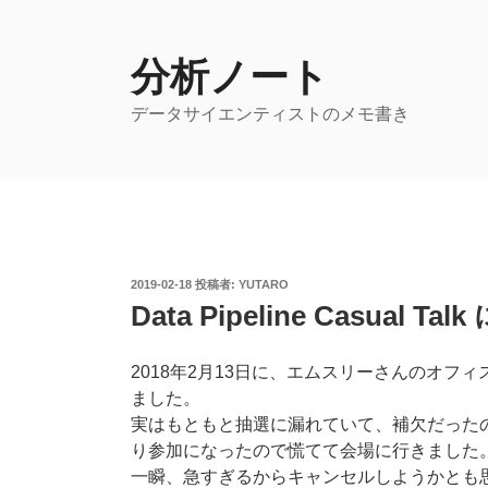
コ
ン
テ
分析ノート
ン
データサイエンティストのメモ書き
ツ
へ
ス
キ
ッ
プ
投
2019-02-18
投稿者:
YUTARO
稿
Data Pipeline Casual 
日:
2018年2月13日に、エムスリーさんのオフ
ました。
実はもともと抽選に漏れていて、補欠だった
り参加になったので慌てて会場に行きました
一瞬、急すぎるからキャンセルしようかとも