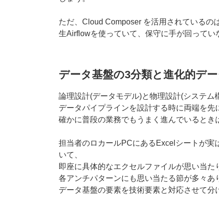
ただ、Cloud Composer を活用されてい
生Airflowを使っていて、保守に手が回って
データ基盤の3分類と進化的デ
論理設計(データモデル)と物理設計(システ
データパイプラインを設計する時に両端を先
確かに普段の業務でもうまく進んでいるとき
担当者のロカールPCにあるExcelシート
いて、
即座に具体的なエクセルファイルが思い当た
各アンチパターンにも思い当たる節が多々あ
データ基盤の要素を技術要素と対応させて分