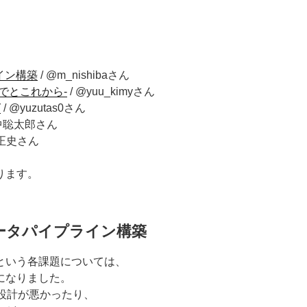
イン構築
/ @m_nishibaさん
でとこれから-
/ @yuu_kimyさん
グ
/ @yuzutas0さん
田中聡太郎さん
 正史さん
ります。
ータパイプライン構築
という各課題については、
になりました。
kの設計が悪かったり、