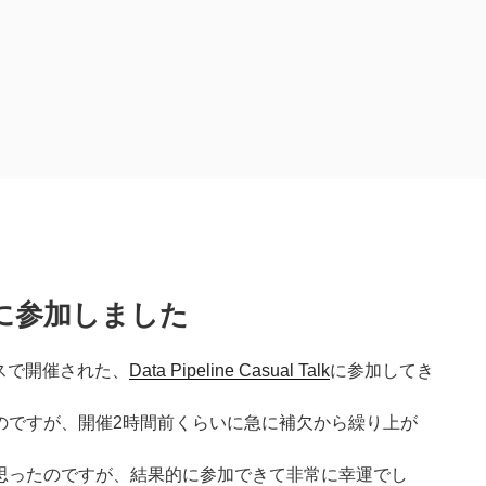
Talk に参加しました
ィスで開催された、
Data Pipeline Casual Talk
に参加してき
のですが、開催2時間前くらいに急に補欠から繰り上が
。
思ったのですが、結果的に参加できて非常に幸運でし