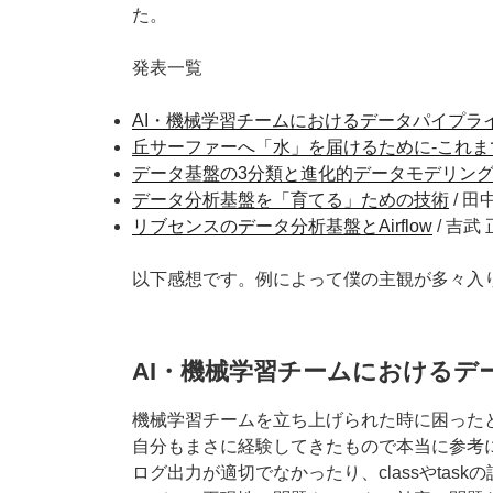
た。
発表一覧
AI・機械学習チームにおけるデータパイプラ
丘サーファーへ「水」を届けるために-これま
データ基盤の3分類と進化的データモデリン
データ分析基盤を「育てる」ための技術
/ 
リブセンスのデータ分析基盤とAirflow
/ 吉武
以下感想です。例によって僕の主観が多々入
AI・機械学習チームにおけるデ
機械学習チームを立ち上げられた時に困った
自分もまさに経験してきたもので本当に参考
ログ出力が適切でなかったり、classやtas