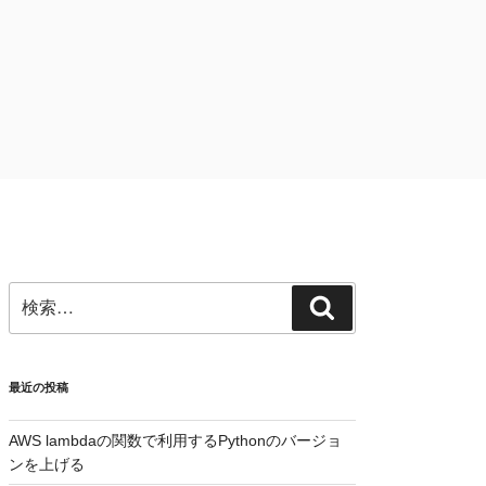
検
検
索:
索
最近の投稿
AWS lambdaの関数で利用するPythonのバージョ
ンを上げる