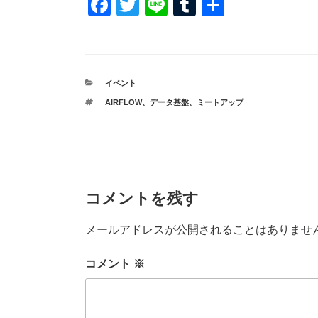
F
T
Li
T
共
a
wi
n
u
有
c
tt
e
m
e
er
bl
カ
イベント
b
r
テ
タ
AIRFLOW
、
データ基盤
、
ミートアップ
ゴ
o
グ
リ
ー
o
k
コメントを残す
メールアドレスが公開されることはありませ
コメント
※