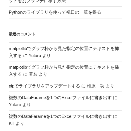
ットを別ブランチに移す方法
Pythonのライブラリを使って祝日の一覧を得る
最近のコメント
matplotlibでグラフ枠から見た指定の位置にテキストを挿
入する
に
Yutaro
より
matplotlibでグラフ枠から見た指定の位置にテキストを挿
入する
に
匿名
より
pipでライブラリをアップデートする
に
椎原 功
より
複数のDataFarameを1つのExcelファイルに書き出す
に
Yutaro
より
複数のDataFarameを1つのExcelファイルに書き出す
に
KT
より