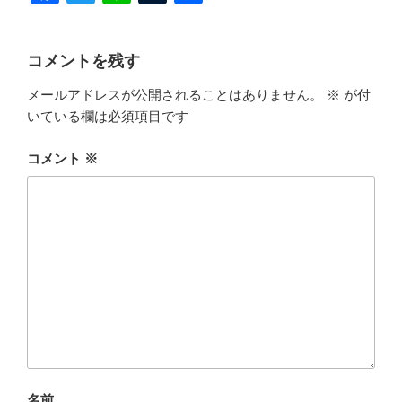
a
wi
n
u
有
c
tt
e
m
コメントを残す
e
er
bl
メールアドレスが公開されることはありません。
※
が付
b
r
いている欄は必須項目です
o
o
コメント
※
k
名前