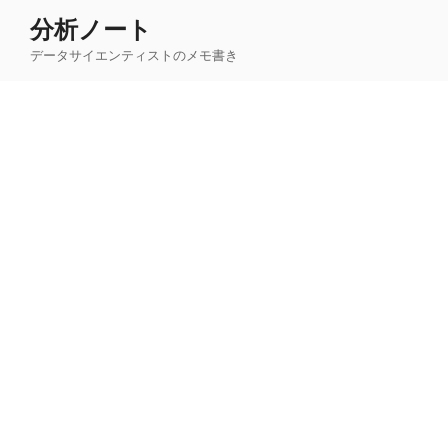
コ
分析ノート
ン
データサイエンティストのメモ書き
テ
ン
ツ
へ
ス
キ
ッ
プ