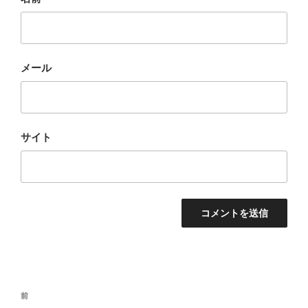
メール
サイト
投
前
前
稿