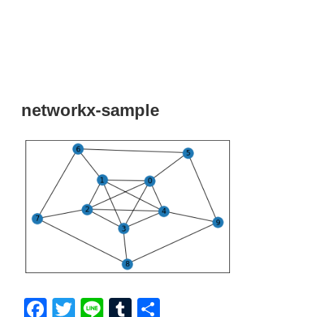
networkx-sample
F
T
Li
T
共