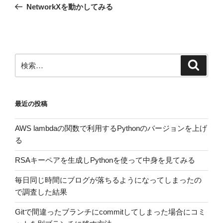
の
NetworkXを動かしてみる
ナ
投
ビ
稿
ゲ
ー
検
検
シ
索
索:
ョ
ン
最近の投稿
AWS lambdaの関数で利用するPythonのバージョンを上げ
る
RSAキーペアを生成しPythonを使って中身を見てみる
毎日同じ時間にブログが落ちるようになってしまったの
で調査した結果
Gitで間違ったブランチにcommitしてしまった場合にコミ