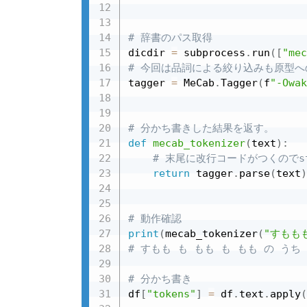
# 辞書のパス取得
dicdir 
=
 subprocess
.
run
(
[
"mec
# 今回は品詞による絞り込みも原型への
tagger 
=
 MeCab
.
Tagger
(
f
"-Owak
# 分かち書きした結果を返す。
def
mecab_tokenizer
(
text
)
:
# 末尾に改行コードがつくのでst
return
 tagger
.
parse
(
text
)
# 動作確認
print
(
mecab_tokenizer
(
"すもも
# すもも も もも も もも の うち
# 分かち書き
df
[
"tokens"
]
=
 df
.
text
.
apply
(