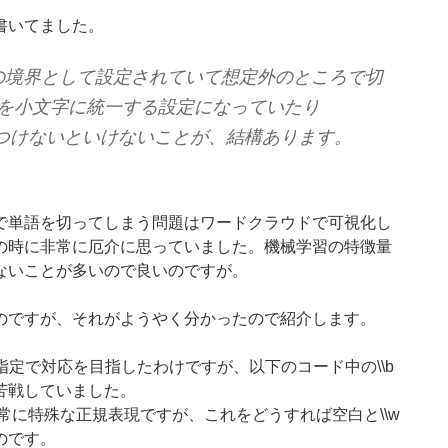
書いてました。
が単語の境界として設定されていて想定外のところで切
を小文字に統一する設定になっていたり
時に気をつけないといけないことが、結構あります。
で単語を切ってしまう問題はワードクラウドで可視化し
の時に非常に厄介に思っていました。機械学習の特徴量
ないことが多いので良いのですが。
のですが、それがようやく分かったので紹介します。
ernの指定で対応を目指したわけですが、以下のコード中の
\
\
b
苦戦していました。
常に特殊な正規表現ですが、これをどうすれば空白と
\
\
w
のです。