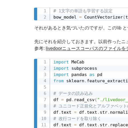
# 1文字の単語も学習する設定
bow_model 
=
 CountVectorizer
(
t
それがあるとき気づいたのですが、この
\
\
b 
先にそれを紹介しておきます。以前作ったニ
参考:
livedoorニュースコーパスのファイ
import
import
import
 pandas 
as
from
 sklearn
.
feature_extracti
# データの読み込み
df 
=
 pd
.
read_csv
(
"./livedoor_
# ユニコード正規化とアルファベット
df
.
text 
=
 df
.
text
.
str
.
normali
# 改行コードを取り除く
df
.
text 
=
 df
.
text
.
str
.
replace