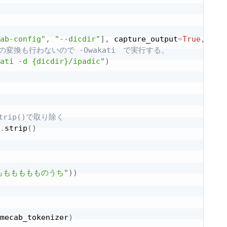
ab-config"
,
"--dicdir"
]
,
 capture_output
=
True
,
 tex
変換も行わないので -Owakati　で実行する。
ati -d {dicdir}/ipadic"
)
rip()で取り除く
.
strip
(
)
もももももものうち"
)
)
mecab_tokenizer
)