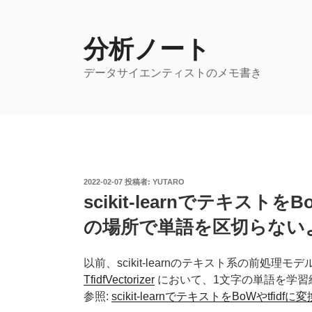
コ
ン
テ
分析ノート
ン
データサイエンティストのメモ書き
ツ
へ
ス
キ
ッ
プ
投
2022-02-07
投稿者:
YUTARO
稿
scikit-learnでテキスト
日:
の場所で単語を区切らない
以前、scikit-learnのテキスト系の前処理モ
TfidfVectorizer
において、1文字の単語を学習
参照:
scikit-learnでテキストをBoWやt