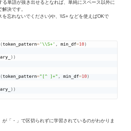
チする単語が抜き出せるとなれば、単純にスペース以外に
で解決です。
スペースを忘れないでください)や、
\
\
S+ などを使えばOKで
(
token_pattern
=
'\\S+'
,
 min_df
=
10
)
ary_
)
)
(
token_pattern
=
"[^ ]+"
,
 min_df
=
10
)
ary_
)
)
」が「・」で区切られずに学習されているのがわかりま