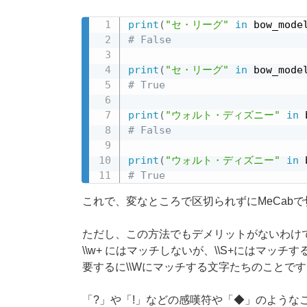
print
(
"セ・リーグ"
in
 bow_mode
# False
print
(
"セ・リーグ"
in
 bow_mode
# True
print
(
"ウォルト・ディズニー"
in
 
# False
print
(
"ウォルト・ディズニー"
in
 
# True
これで、変なところで区切られずにMeCab
ただし、この方法でもデメリットがないわけ
\
\
w+ にはマッチしないが、
\
\
S+にはマッチす
要するに
\
\
Wにマッチする文字たちのことです
「?」や「!」などの感嘆符や「◆」のような