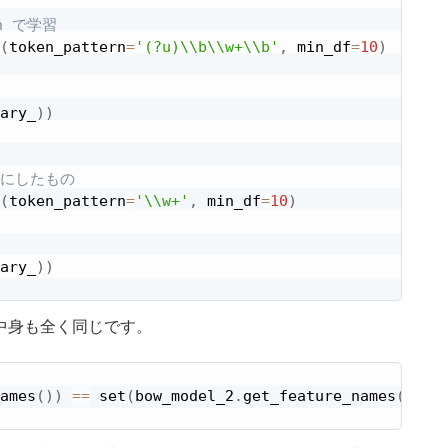
rn で学習
(
token_pattern
=
'(?u)\\b\\w+\\b'
,
 min_df
=
10
)
ary_
)
)
 だけにしたもの
(
token_pattern
=
'\\w+'
,
 min_df
=
10
)
ary_
)
)
中身も全く同じです。
ames
(
)
)
==
 set
(
bow_model_2
.
get_feature_names
(
)
)