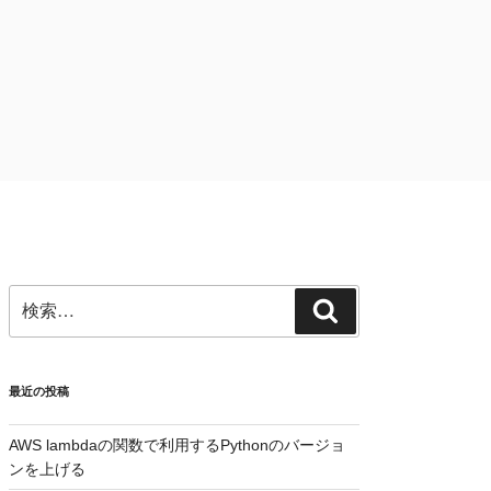
検
検
索:
索
最近の投稿
AWS lambdaの関数で利用するPythonのバージョ
ンを上げる