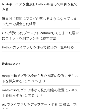
RSAキーペアを生成しPythonを使って中身を見て
みる
毎日同じ時間にブログが落ちるようになってしま
ったので調査した結果
Gitで間違ったブランチにcommitしてしまった場合
にコミットを別ブランチに移す方法
Pythonのライブラリを使って祝日の一覧を得る
最近のコメント
matplotlibでグラフ枠から見た指定の位置にテキス
トを挿入する
に
Yutaro
より
matplotlibでグラフ枠から見た指定の位置にテキス
トを挿入する
に
匿名
より
pipでライブラリをアップデートする
に
椎原 功