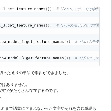
l_1
.
get_feature_names
(
)
)
# \\w+のモデルでは学習され
l_3
.
get_feature_names
(
)
)
# \\S+のモデルでは学習され
bow_model_1
.
get_feature_names
(
)
)
# \\w+のモデル
bow_model_3
.
get_feature_names
(
)
)
# \\S+のモデルで
で切った通りの単語で学習ができました。
ではありません。
る文字がたくさん存在するのです。
。
これまで語彙に含まれなかった文字やそれを含む単語も