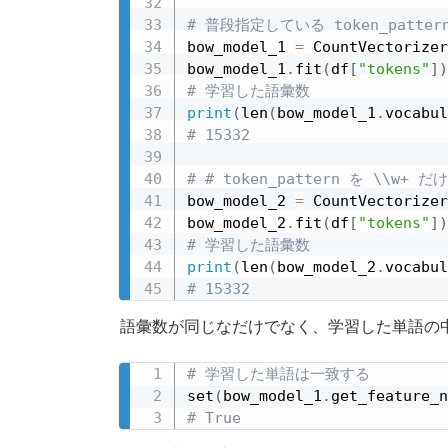
# 普段指定している token_patte
bow_model_1 
=
 CountVectorizer
bow_model_1
.
fit
(
df
[
"tokens"
]
)
# 学習した語彙数
print
(
len
(
bow_model_1
.
vocabul
# 15332
# # token_pattern を \\w+
bow_model_2 
=
 CountVectorizer
bow_model_2
.
fit
(
df
[
"tokens"
]
)
# 学習した語彙数
print
(
len
(
bow_model_2
.
vocabul
# 15332
語彙数が同じなだけでなく、学習した単語の
# 学習した単語は一致する
set
(
bow_model_1
.
get_feature_n
# True