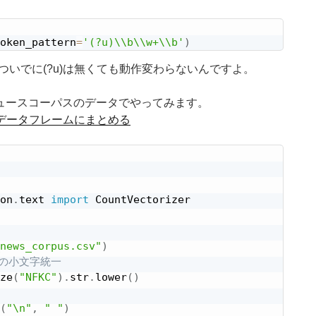
oken_pattern
=
'(?u)\\b\\w+\\b'
)
とついでに(?u)は無くても動作変わらないんですよ。
ュースコーパスのデータでやってみます。
ルをデータフレームにまとめる
on
.
text 
import
 CountVectorizer

news_corpus.csv"
)
の小文字統一
ze
(
"NFKC"
)
.
str
.
lower
(
)
(
"\n"
,
" "
)