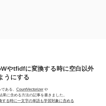
をBoWやtfidfに変換する時に空白以外
ようにする
デルである、
CountVectorizer
や
結果に含める方法の記事を書きました。
fidfに変換する時に一文字の単語も学習対象に含める