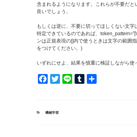
含まれるようになります。これらが不要だと
良いでしょう。
もしくは逆に、不要に切ってほしくない文字は「
特定できているのであれば、token_pattern=”[
\
ンは正規表現の[]内で使うときは文字の範囲
をつけてください。)
いずれにせよ、結果を慎重に検証しながら使
F
T
Li
T
共
a
wi
n
u
有
c
tt
e
m
e
er
bl
カ
機械学習
b
r
テ
ゴ
o
リ
ー