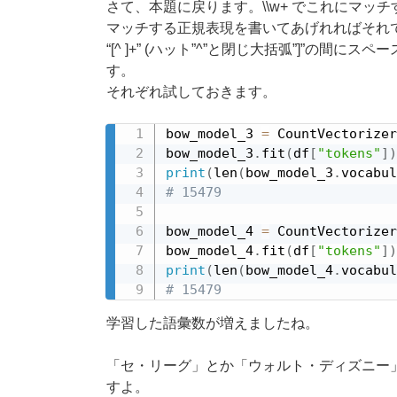
さて、本題に戻ります。
\
\
w+ でこれにマッ
マッチする正規表現を書いてあげれればそれ
“[^ ]+” (ハット”^”と閉じ大括弧”]”の間に
す。
それぞれ試しておきます。
bow_model_3 
=
 CountVectorizer
bow_model_3
.
fit
(
df
[
"tokens"
]
)
print
(
len
(
bow_model_3
.
vocabul
# 15479
bow_model_4 
=
 CountVectorizer
bow_model_4
.
fit
(
df
[
"tokens"
]
)
print
(
len
(
bow_model_4
.
vocabul
# 15479
学習した語彙数が増えましたね。
「セ・リーグ」とか「ウォルト・ディズニー
すよ。