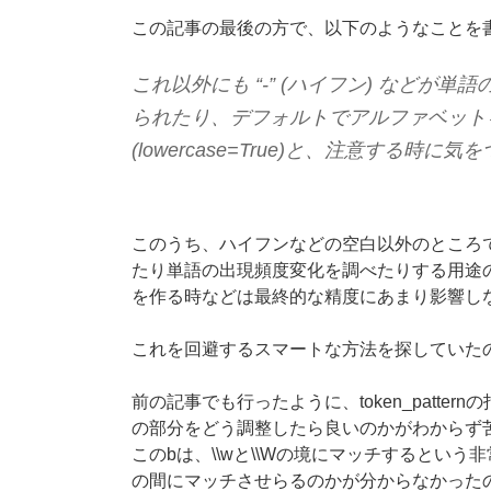
この記事の最後の方で、以下のようなことを
これ以外にも “-” (ハイフン) など
られたり、デフォルトでアルファベット
(lowercase=True)と、注意する
このうち、ハイフンなどの空白以外のところ
たり単語の出現頻度変化を調べたりする用途
を作る時などは最終的な精度にあまり影響し
これを回避するスマートな方法を探していた
前の記事でも行ったように、token_patt
の部分をどう調整したら良いのかがわからず
このbは、
\
\
wと
\
\
Wの境にマッチするという非
の間にマッチさせらるのかが分からなかった