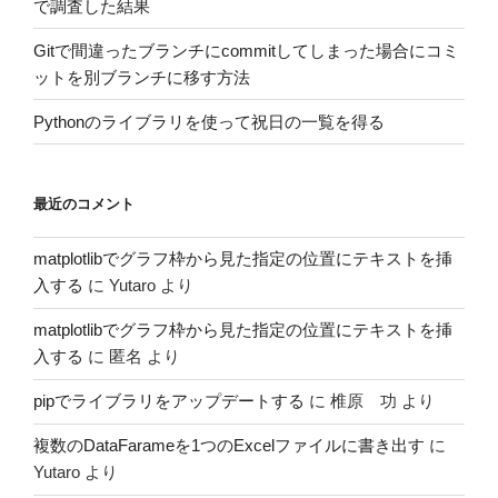
で調査した結果
Gitで間違ったブランチにcommitしてしまった場合にコミ
ットを別ブランチに移す方法
Pythonのライブラリを使って祝日の一覧を得る
最近のコメント
matplotlibでグラフ枠から見た指定の位置にテキストを挿
入する
に
Yutaro
より
matplotlibでグラフ枠から見た指定の位置にテキストを挿
入する
に
匿名
より
pipでライブラリをアップデートする
に
椎原 功
より
複数のDataFarameを1つのExcelファイルに書き出す
に
Yutaro
より