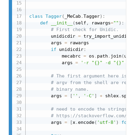
class
Tagger
(
_MeCab
.
Tagger
)
:
def
__init__
(
self
,
 rawargs
=
""
)
:
# First check for Unidic.
        unidicdir 
=
 try_import_unidic
(
)
        args 
=
 rawargs

if
 unidicdir
:
            mecabrc 
=
 os
.
path
.
join
(
unid
            args 
=
'-r "{}" -d "{}" '
.
f
# The first argument here isn't
# argv from the shell are re-us
# binary name.
        args 
=
[
''
,
'-C'
]
+
 shlex
.
split
# need to encode the strings to
# https://stackoverflow.com/que
        args 
=
[
x
.
encode
(
'utf-8'
)
for
 x