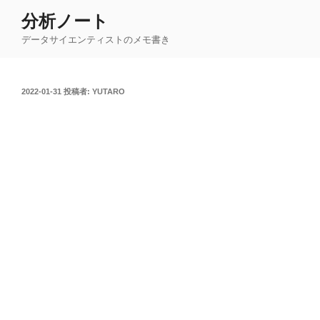
コ
分析ノート
ン
データサイエンティストのメモ書き
テ
ン
ツ
投
2022-01-31
投稿者:
YUTARO
へ
稿
ス
日:
キ
ッ
プ