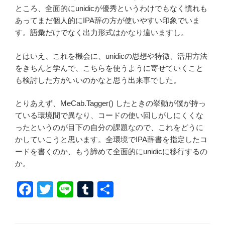
ところ、全面的にunidicが優秀というわけでもなく慣れも
あってまだ個人的にIPA辞の方が使いやすい印象でいま
す。語彙だけでなく出力形式はかなり違いますし。
とはいえ、これを機会に、unidicの思想や特徴、活用方法
をきちんと学んで、こちらを使うように寄せていくこと
も検討した方がいいのかなと思う出来事でした。
とりあえず、MeCab.Tagger() したときの挙動が僕が持っ
ている環境間で異なり、コードの使い回しがしにくくな
ったというのが目下の自分の課題なので、これをどうに
かしていこうと思います。全環境でIPA辞書を指定したコ
ードを書くのか、もう諦めて全面的にunidicに移行するの
か。
F
T
Li
T
共
a
wi
n
u
有
c
tt
e
m