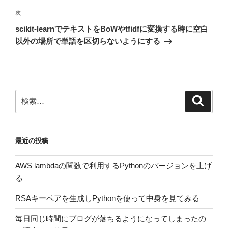
ビ
稿
次
次
ゲ
の
scikit-learnでテキストをBoWやtfidfに変換する時に空白
投
ー
以外の場所で単語を区切らないようにする
稿
シ
ョ
ン
検
検
索
索:
最近の投稿
AWS lambdaの関数で利用するPythonのバージョンを上げ
る
RSAキーペアを生成しPythonを使って中身を見てみる
毎日同じ時間にブログが落ちるようになってしまったの