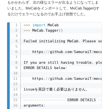
もかかわらず、次の様なエラーが出るようになってしま
いました。MeCabをインポートして、MeCab.Tagger()す
るだけでエラーになるのでお手上げ状態でした。
>>
>
import
>>
>
 MeCab
.
Tagger
(
)
Failed initializing MeCab
.
 Please see 
    https
:
//
github
.
com
/
SamuraiT
/
mecab
-
p
If you are still having trouble
,
 please
ERROR DETAILS below
:
    https
:
//
github
.
com
/
SamuraiT
/
mecab
-
p
issueを英語で書く必要はありません。

-
-
-
-
-
-
-
-
-
-
-
-
-
-
-
-
-
-
-
 ERROR DETAILS 
-
-
-
-
-
arguments
: