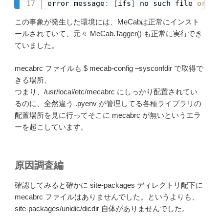
error message
:
[
ifs
]
 no such file 
or
 di
この事象が発生した環境には、MeCabは正常にインスト
ールされていて、元々 MeCab.Tagger() も正常に実行でき
ていました。
mecabrc ファイルも $ mecab-config –sysconfdir で取得で
きる場所、
つまり、/usr/local/etc/mecabrc にしっかり配置されてい
るのに、全然違う .pyenv が管理してる各種ライブラリの
配置場所を見に行ってそこに mecabrc が無いというエラ
ーを起こしています。
原因調査編
確認してみると確かに site-packages ディレクトリ配下に
mecabrc ファイルはありませんでした。というよりも、
site-packages/unidic/dicdir 自体がありませんでした。