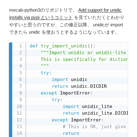
mecab-python3のリポジトリで、
Add support for unidic
installs via pypi というコミット
を見ていただくとわかり
やすいと思うのですが、この修正以降、 unidicが import
できたら unidic を使おうとするようになっています。
def
try_import_unidic
(
)
:
"""Import unidic or unidic-lite if 
    This is specifically for dictionari
    """
try
:
import
 unidic

return
 unidic
.
DICDIR

except
 ImportError
:
try
:
import
 unidic_lite

return
 unidic_lite
.
DICDIR

except
 ImportError
:
# This is OK, just give up.
return