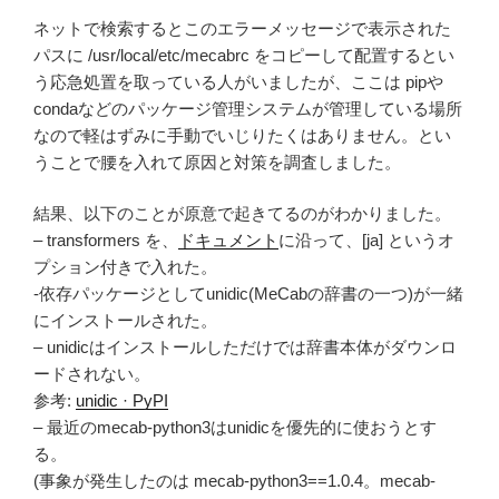
ネットで検索するとこのエラーメッセージで表示された
パスに /usr/local/etc/mecabrc をコピーして配置するとい
う応急処置を取っている人がいましたが、ここは pipや
condaなどのパッケージ管理システムが管理している場所
なので軽はずみに手動でいじりたくはありません。とい
うことで腰を入れて原因と対策を調査しました。
結果、以下のことが原意で起きてるのがわかりました。
– transformers を、
ドキュメント
に沿って、[ja] というオ
プション付きで入れた。
-依存パッケージとしてunidic(MeCabの辞書の一つ)が一緒
にインストールされた。
– unidicはインストールしただけでは辞書本体がダウンロ
ードされない。
参考:
unidic · PyPI
– 最近のmecab-python3はunidicを優先的に使おうとす
る。
(事象が発生したのは mecab-python3==1.0.4。mecab-