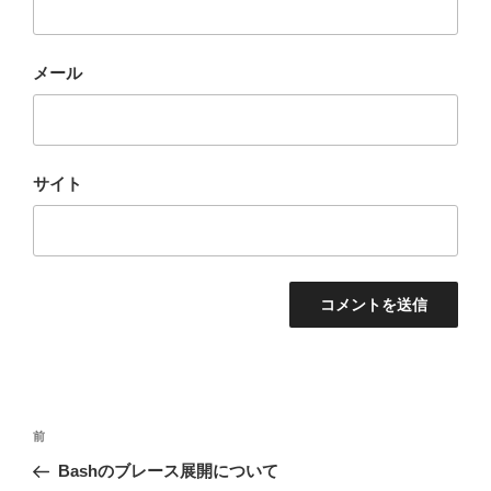
メール
サイト
投
前
前
稿
の
Bashのブレース展開について
ナ
投