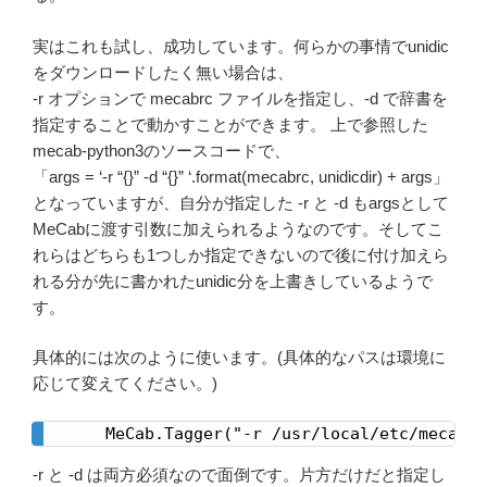
実はこれも試し、成功しています。何らかの事情でunidic
をダウンロードしたく無い場合は、
-r オプションで mecabrc ファイルを指定し、-d で辞書を
指定することで動かすことができます。 上で参照した
mecab-python3のソースコードで、
「args = ‘-r “{}” -d “{}” ‘.format(mecabrc, unidicdir) + args」
となっていますが、自分が指定した -r と -d もargsとして
MeCabに渡す引数に加えられるようなのです。そしてこ
れらはどちらも1つしか指定できないので後に付け加えら
れる分が先に書かれたunidic分を上書きしているようで
す。
具体的には次のように使います。(具体的なパスは環境に
応じて変えてください。)
MeCab.Tagger("-r /usr/local/etc/mecabr
-r と -d は両方必須なので面倒です。片方だけだと指定し