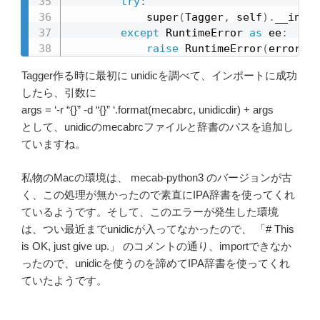
try
:
            super
(
Tagger
,
 self
)
.
__init_
except
 RuntimeError 
as
 ee
:
raise
 RuntimeError
(
error_in
Tagger作る時に最初に unidicを調べて、インポートに成功
したら、引数に
args = ‘-r “{}” -d “{}” ‘.format(mecabrc, unidicdir) + args
として、unidicのmecabrcファイルと辞書のパスを追加し
ていますね。
私物のMacの環境は、 mecab-python3 のバージョンが古
く、この処理が無かったので素直にIPA辞書を使ってくれ
ているようです。そして、このエラーが発生した環境
は、つい最近までunidicが入ってなかったので、 「# This
is OK, just give up.」 のコメントの通り、importできなか
ったので、unidicを使うのを諦めてIPA辞書を使ってくれ
ていたようです。