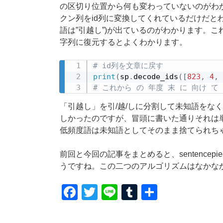
の区切り位置から何も変わっていないのがわ
クン列をid列に変換してくれているだけだとわ
語は”引越し”)が出ているのがわかります。こ
字列に復元するとよくわかります。
# id列を文章に戻す
print
(
sp
.
decode_ids
(
[
823
,
4
,
# これから の 年度 末 に 向け て 
「引越し」を引/越/しに分割して未知語をなく
しかったのですが、冒頭に書いた通りそれは
低頻度語は未知語としてそのまま捨てられち
前回と今回の記事をまとめると、sentencepiece
うですね。この二つのアルゴリズムはなかな
F
T
Li
T
共
a
wi
n
u
有