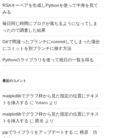
RSAキーペアを生成しPythonを使って中身を見て
みる
毎日同じ時間にブログが落ちるようになってしま
ったので調査した結果
Gitで間違ったブランチにcommitしてしまった場合
にコミットを別ブランチに移す方法
Pythonのライブラリを使って祝日の一覧を得る
最近のコメント
matplotlibでグラフ枠から見た指定の位置にテキス
トを挿入する
に
Yutaro
より
matplotlibでグラフ枠から見た指定の位置にテキス
トを挿入する
に
匿名
より
pipでライブラリをアップデートする
に
椎原 功