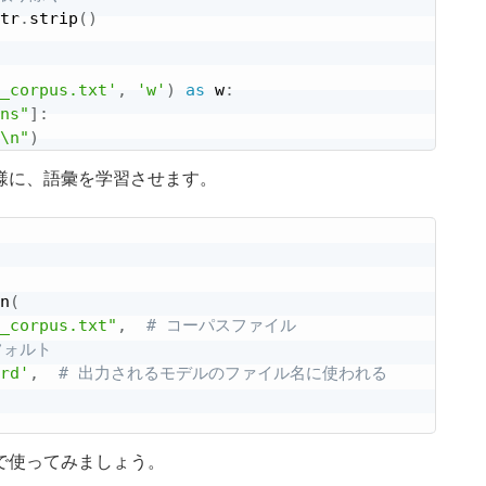
tr
.
strip
(
)
_corpus.txt'
,
'w'
)
as
 w
:
ns"
]
:
\n"
)
様に、語彙を学習させます。
n
(
_corpus.txt"
,
# コーパスファイル
フォルト
rd'
,
# 出力されるモデルのファイル名に使われる
で使ってみましょう。