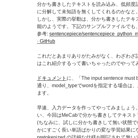
分かち書きしたテキストを読み込み、低頻度
に分解して未知語を無くしてくれるのかなと
しかし、実際の挙動は、分かち書きしたテキス
能のようです。下記のサンプルファイルでも、c
参考:
sentencepiece/sentencepiece_python_mo
· GitHub
これだとあまりありがたみがなく、わざわざ
はこれ紹介するって書いちゃったのでやって
ドキュメント
に、「The input sentence must b
通り、model_typeでwordを指定する
ます。
早速、入力データを作ってやってみましょう
い、今回はMeCabで分かち書きしてテキス
(ちなみに、試しに分かち書きして無い状態でse
かにすごく長い単語ばかりの変な学習結果にな
pretokenized の詳細な仕様が明記さ