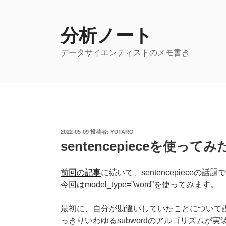
コ
ン
テ
分析ノート
ン
データサイエンティストのメモ書き
ツ
へ
ス
キ
ッ
プ
投
2022-05-09
投稿者:
YUTARO
稿
sentencepieceを使ってみた 
日:
前回の記事
に続いて、sentencepieceの話題
今回はmodel_type=”word”を使ってみます。
最初に、自分が勘違いしていたことについて説明しま
っきりいわゆるsubwordのアルゴリズム