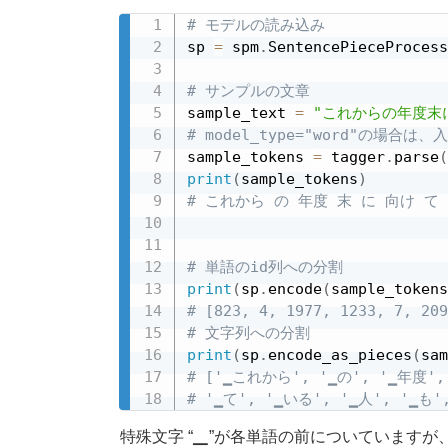
# モデルの読み込み
sp 
=
 spm
.
SentencePieceProcess
# サンプルの文章
sample_text 
=
"これからの年度末
# model_type="word"の場
sample_tokens 
=
 tagger
.
parse
(
print
(
sample_tokens
)
# これから の 年度 末 に 向け て
# 単語のid列への分割
print
(
sp
.
encode
(
sample_tokens
# [823, 4, 1977, 1233, 7, 209
# 文字列への分割
print
(
sp
.
encode_as_pieces
(
sam
# ['▁これから', '▁の', '▁年度',
# '▁て', '▁いる', '▁人', '▁も'
特殊文字 “▁”が各単語の前についていますが、en