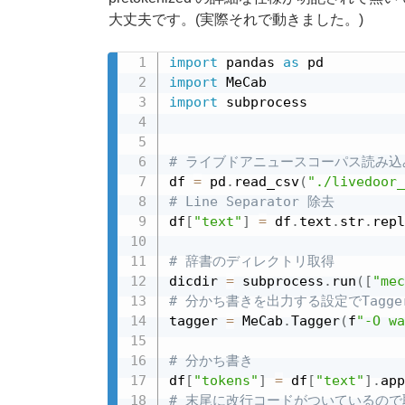
大丈夫です。(実際それで動きました。)
import
 pandas 
as
import
import
 subprocess

# ライブドアニュースコーパス読み込
df 
=
 pd
.
read_csv
(
"./livedoor_
# Line Separator 除去
df
[
"text"
]
=
 df
.
text
.
str
.
repl
# 辞書のディレクトリ取得
dicdir 
=
 subprocess
.
run
(
[
"mec
# 分かち書きを出力する設定でTagge
tagger 
=
 MeCab
.
Tagger
(
f
"-O wa
# 分かち書き
df
[
"tokens"
]
=
 df
[
"text"
]
.
app
# 末尾に改行コードがついているので