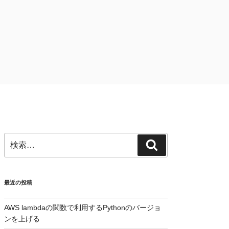
検
検
索:
索
最近の投稿
AWS lambdaの関数で利用するPythonのバージョ
ンを上げる