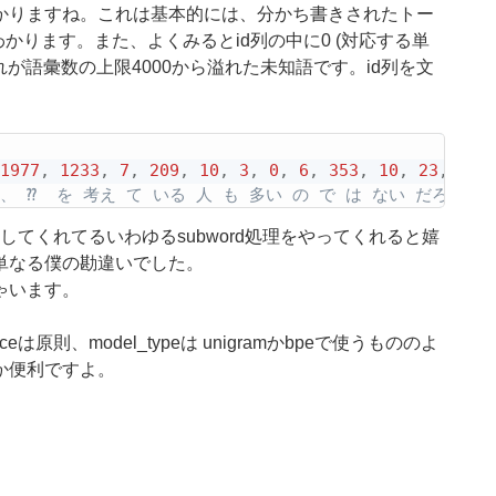
かりますね。これは基本的には、分かち書きされたトー
かります。また、よくみるとid列の中に0 (対応する単
れが語彙数の上限4000から溢れた未知語です。id列を文
1977
,
1233
,
7
,
209
,
10
,
3
,
0
,
6
,
353
,
10
,
23
,
47
,
、 ⁇  を 考え て いる 人 も 多い の で は ない だろ う か
してくれてるいわゆるsubword処理をやってくれると嬉
単なる僕の勘違いでした。
ゃいます。
は原則、model_typeは unigramかbpeで使うもののよ
か便利ですよ。