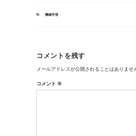
c
tt
e
m
e
er
bl
カ
機械学習
b
r
テ
ゴ
o
リ
ー
o
k
コメントを残す
メールアドレスが公開されることはありませ
コメント
※