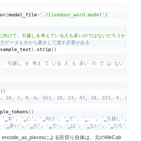
or
(
model_file
=
'./livedoor_word.model'
)
に向けて、引越しを考えている人も多いのではないだろうか？"
合は、入力データも分かち書きして渡す必要がある
sample_text
)
.
strip
(
)
 、 引越し を 考え て いる 人 も 多い の で は ない だろ 
)
)
, 10, 3, 0, 6, 353, 10, 23, 47, 18, 223, 4, 12, 9
ple_tokens
)
)
 '▁末', '▁に', '▁向け', '▁て', '▁、', '▁引越し', '▁を
, '▁多い', '▁の', '▁で', '▁は', '▁ない', '▁だろ', '▁う
code_as_piecesによる区切り自体は、元のMeCab