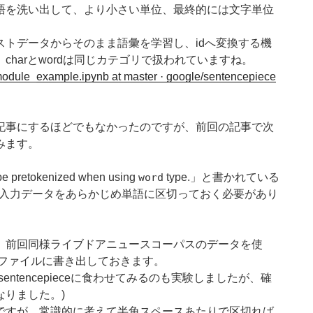
語を洗い出して、より小さい単位、最終的には文字単位
。
トデータからそのまま語彙を学習し、idへ変換する機
harとwordは同じカテゴリで扱われていますね。
dule_example.ipynb at master · google/sentencepiece
記事にするほどでもなかったのですが、前回の記事で次
みます。
e pretokenized when using
word
type.」と書かれている
場合は、入力データをあらかじめ単語に区切っておく必要があり
。前回同様ライブドアニュースコーパスのデータを使
トファイルに書き出しておきます。
ntencepieceに食わせてみるのも実験しましたが、確
りました。)
れて無いですが、常識的に考えて半角スペースあたりで区切れば