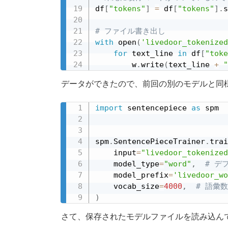
df
[
"tokens"
]
=
 df
[
"tokens"
]
.
s
# ファイル書き出し
with
 open
(
'livedoor_tokenized
for
 text_line 
in
 df
[
"toke
        w
.
write
(
text_line 
+
"
データができたので、前回の別のモデルと同
import
 sentencepiece 
as
 spm

spm
.
SentencePieceTrainer
.
trai
    input
=
"livedoor_tokenized
    model_type
=
"word"
,
# デ
    model_prefix
=
'livedoor_wo
    vocab_size
=
4000
,
# 語彙数
)
さて、保存されたモデルファイルを読み込ん