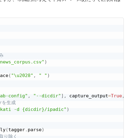
み
news_corpus.csv"
)
ace
(
"\u2028"
,
" "
)
ab-config"
,
"--dicdir"
]
,
 capture_output
=
True
,
 tex
rを生成
kati -d {dicdir}/ipadic"
)
ly
(
tagger
.
parse
)
取り除く