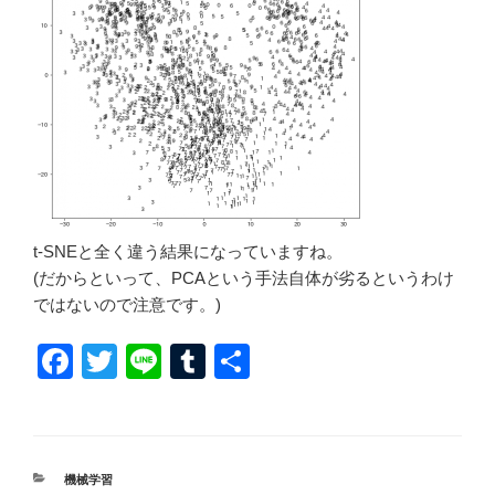
t-SNEと全く違う結果になっていますね。
(だからといって、PCAという手法自体が劣るというわけ
ではないので注意です。)
F
T
Li
T
共
a
wi
n
u
有
c
tt
e
m
e
er
bl
カ
機械学習