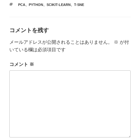
b
r
テ
タ
PCA
、
PYTHON
、
SCIKIT-LEARN
、
T-SNE
ゴ
o
グ
リ
ー
o
k
コメントを残す
メールアドレスが公開されることはありません。
※
が付
いている欄は必須項目です
コメント
※