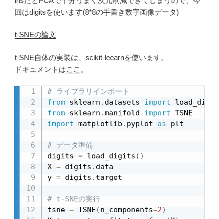
irisだとPCAで十分うまく次元削減できてしまうので、今
回はdigitsを使います(8*8の手書き数字画像データ)
t-SNEの論文
t-SNE自体の実装は、scikit-leearnを使います。
ドキュメントは
ここ
。
# ライブラリインポート
from
 sklearn
.
datasets 
import
from
 sklearn
.
manifold 
import
import
 matplotlib
.
pyplot 
as
 plt

# データ準備
digits 
=
 load_digits
(
)
X 
=
 digits
.
data

y 
=
 digits
.
target

# t-SNEの実行
tsne 
=
 TSNE
(
n_components
=
2
)