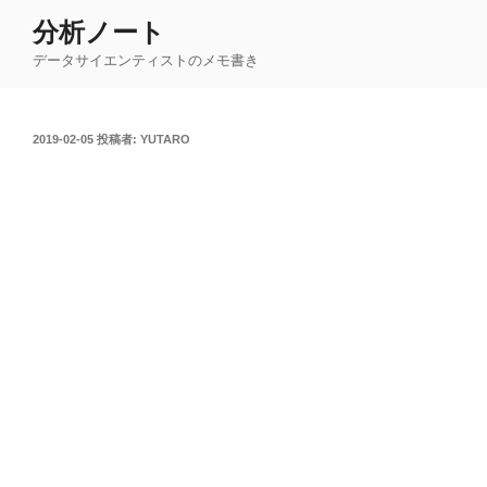
コ
分析ノート
ン
データサイエンティストのメモ書き
テ
ン
ツ
投
2019-02-05
投稿者:
YUTARO
へ
稿
ス
日:
キ
ッ
プ