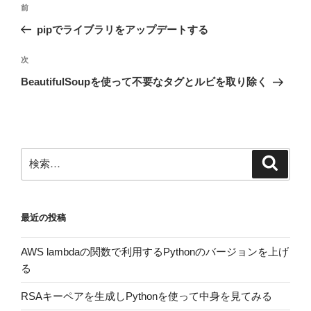
前
前
稿
の
pipでライブラリをアップデートする
ナ
投
ビ
稿
次
次
ゲ
の
BeautifulSoupを使って不要なタグとルビを取り除く
投
ー
稿
シ
ョ
ン
検
検
索
索:
最近の投稿
AWS lambdaの関数で利用するPythonのバージョンを上げ
る
RSAキーペアを生成しPythonを使って中身を見てみる