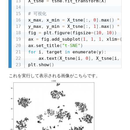
X_tsne 
=
 tsne
.
fit_transform
(
X
)
# 可視化
x_max
,
 x_min 
=
 X_tsne
[
:
,
0
]
.
max
(
)
*
1.0
y_max
,
 y_min 
=
 X_tsne
[
:
,
1
]
.
max
(
)
*
1.0
fig 
=
 plt
.
figure
(
figsize
=
(
10
,
10
)
)
ax 
=
 fig
.
add_subplot
(
1
,
1
,
1
,
 xlim
=
(
x_m
ax
.
set_title
(
"t-SNE"
)
for
 i
,
 target 
in
 enumerate
(
y
)
:
    ax
.
text
(
X_tsne
[
i
,
0
]
,
 X_tsne
[
i
,
1
]
,
plt
.
show
(
)
これを実行して表示される画像がこちらです。