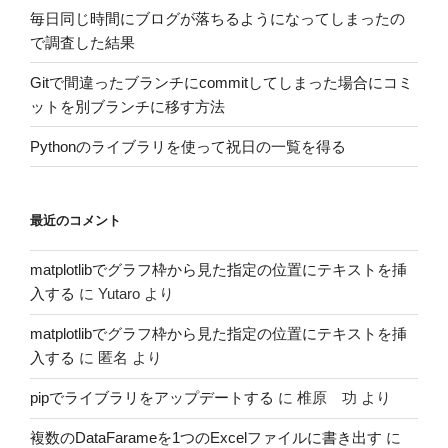
毎日同じ時間にブログが落ちるようになってしまったの
で調査した結果
Gitで間違ったブランチにcommitしてしまった場合にコミ
ットを別ブランチに移す方法
Pythonのライブラリを使って祝日の一覧を得る
最近のコメント
matplotlibでグラフ枠から見た指定の位置にテキストを挿
入する
に
Yutaro
より
matplotlibでグラフ枠から見た指定の位置にテキストを挿
入する
に
匿名
より
pipでライブラリをアップデートする
に
椎原 功
より
複数のDataFarameを1つのExcelファイルに書き出す
に