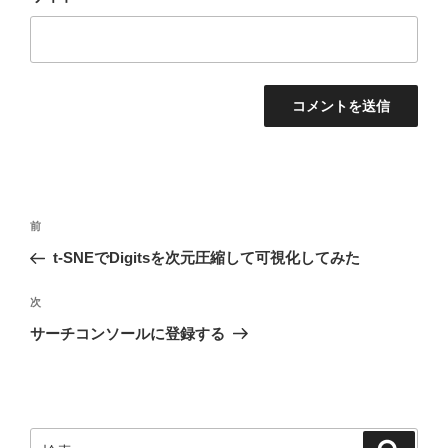
投
前
前
稿
の
t-SNEでDigitsを次元圧縮して可視化してみた
ナ
投
ビ
稿
次
次
ゲ
の
サーチコンソールに登録する
投
ー
稿
シ
ョ
ン
検
検