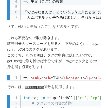
一、午后（ごご）の授業

「ではみなさんは、そういうふうに川だと云（い）
　カムパネルラが手をあげました。それから四五人
さて、残りは 午后（ごご） などのルビです。
これも不要なので取り除きます。
該当部分のソースコードを見ると、下記のように、ruby,
rb, rt, rpの4つのタグがあります。
このうち、 rubyとrbは、タグの中身は残したいので、
get_text()で取り除けば十分ですが、rbとrtはタグとその中
身を消す必要がります。
一、
<
ruby
>
<
rb
>
午后
</
rb
>
<
rp
>
（
</
rp
>
<
rt
>
ご
それには、
decompose
関数を使用します。
for
 tag 
in
 soup
.
findAll
(
[
"rt"
,
"rp"
]
)
:
# タグとその内容の削除