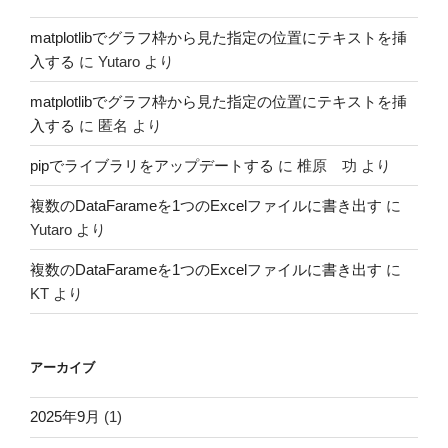
matplotlibでグラフ枠から見た指定の位置にテキストを挿
入する
に
Yutaro
より
matplotlibでグラフ枠から見た指定の位置にテキストを挿
入する
に
匿名
より
pipでライブラリをアップデートする
に
椎原 功
より
複数のDataFarameを1つのExcelファイルに書き出す
に
Yutaro
より
複数のDataFarameを1つのExcelファイルに書き出す
に
KT
より
アーカイブ
2025年9月
(1)