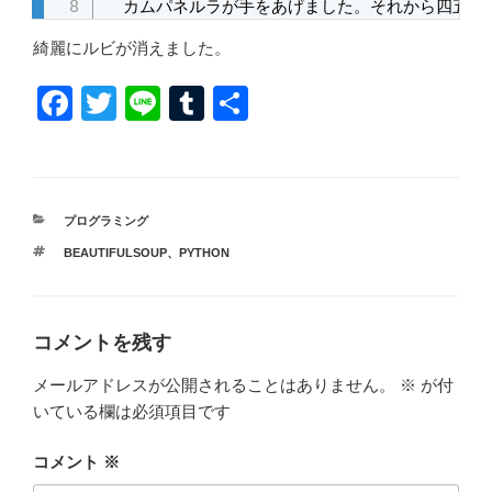
　カムパネルラが手をあげました。それから四五人
綺麗にルビが消えました。
F
T
Li
T
共
a
wi
n
u
有
c
tt
e
m
e
er
bl
カ
プログラミング
b
r
テ
タ
BEAUTIFULSOUP
、
PYTHON
ゴ
o
グ
リ
ー
o
k
コメントを残す
メールアドレスが公開されることはありません。
※
が付
いている欄は必須項目です
コメント
※