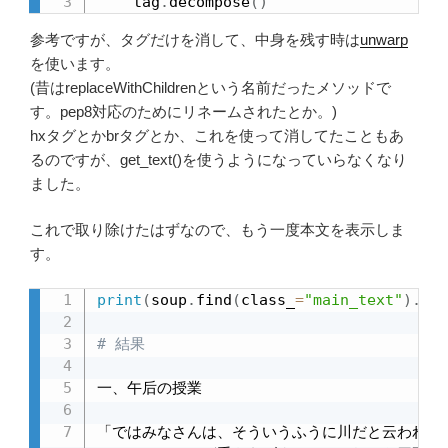
    tag
.
decompose
(
)
参考ですが、タグだけを消して、中身を残す時は
unwarp
を使います。
(昔はreplaceWithChildrenという名前だったメソッドで
す。pep8対応のためにリネームされたとか。)
hxタグとかbrタグとか、これを使って消してたこともあ
るのですが、get_text()を使うようになっていらなくなり
ました。
これで取り除けたはずなので、もう一度本文を表示しま
す。
print
(
soup
.
find
(
class_
=
"main_text"
)
.
get
# 結果
一、午后の授業

「ではみなさんは、そういうふうに川だと云われた