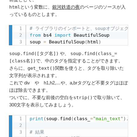
html
という変数に、
銀河鉄道の夜
のページのソースが入
っているものとします。
# ライブラリのインポートと、soupオブジェクト
from
 bs4 
import
 BeautifulSoup

soup 
=
 BeautifulSoup
(
html
)
soup.find([タグ名])
や、
soup.find(class_=
[class名])
で、中のタグを指定することができます。
さらに、
get_text()
関数を使うと、タグを取り除いた
文字列が表示されます。
これで div や h1,h2,…や、a,brタグなど不要タグはほぼ
ほぼ除去できます。
ついでに、不要な前後の空白を
strip()
で取り除いて、
300文字を表示してみましょう。
print
(
soup
.
find
(
class_
=
"main_text"
)
.
get
# 結果