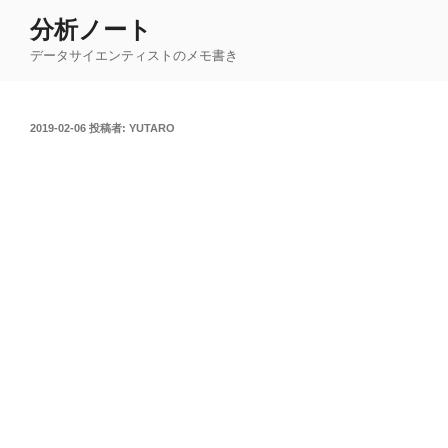
コ
分析ノート
ン
データサイエンティストのメモ書き
テ
ン
ツ
投
2019-02-06
投稿者:
YUTARO
へ
稿
ス
日:
キ
ッ
プ