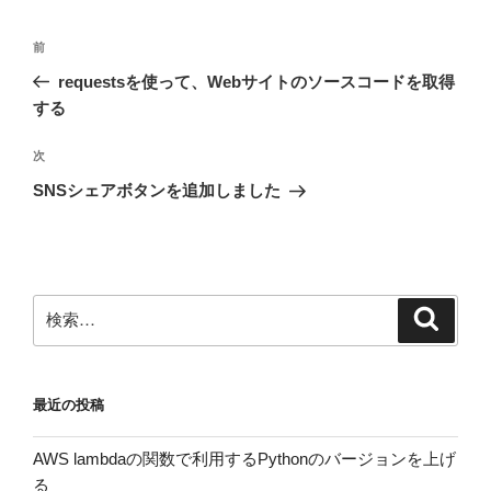
投
前
前
稿
の
requestsを使って、Webサイトのソースコードを取得
ナ
投
する
ビ
稿
ゲ
次
次
の
ー
SNSシェアボタンを追加しました
投
シ
稿
ョ
ン
検
検
索
索:
最近の投稿
AWS lambdaの関数で利用するPythonのバージョンを上げ
る