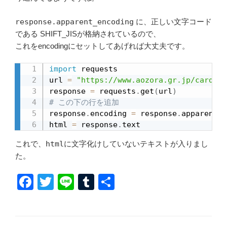
response.apparent_encoding
に、正しい文字コード
である SHIFT_JISが格納されているので、
これをencodingにセットしてあげれば大丈夫です。
import
 requests

url 
=
"https://www.aozora.gr.jp/cards/0
response 
=
 requests
.
get
(
url
)
# この下の行を追加
response
.
encoding 
=
 response
.
apparent_e
html 
=
 response
.
text
これで、
html
に文字化けしていないテキストが入りまし
た。
F
T
Li
T
共
a
wi
n
u
有
c
tt
e
m