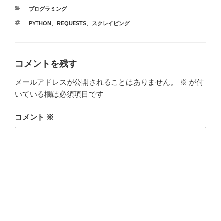
e
er
bl
カ
プログラミング
b
r
テ
タ
PYTHON
、
REQUESTS
、
スクレイピング
ゴ
o
グ
リ
ー
o
k
コメントを残す
メールアドレスが公開されることはありません。
※
が付
いている欄は必須項目です
コメント
※