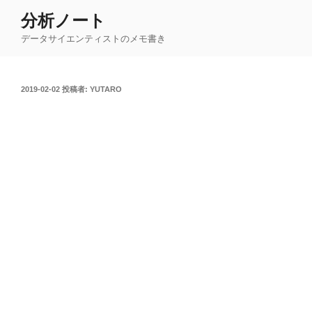
コ
分析ノート
ン
データサイエンティストのメモ書き
テ
ン
ツ
投
2019-02-02
投稿者:
YUTARO
へ
稿
ス
日:
キ
ッ
プ