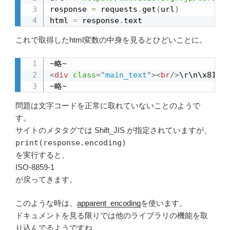
response 
=
 requests
.
get
(
url
)
html 
=
 response
.
text
これで取得したhtml変数の中身を見るとひどいことに。
<
div
class
=
"
main_text
"
>
<
br
/>
\r\n\x81@\x
~略~
問題は文字コードを正常に取れていないことのようで
す。
サイトのメタタグでは Shift_JIS が指定されていますが、
print(response.encoding)
を実行すると、
ISO-8859-1
が戻ってきます。
このような時は、
apparent_encoding
を使います。
ドキュメントを見る限りでは他のライブラリの機能を取
り込んでるようですね。