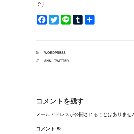
です。
F
T
Li
T
共
a
wi
n
u
有
c
tt
e
m
e
er
bl
カ
WORDPRESS
b
r
テ
タ
SNS
、
TWITTER
ゴ
o
グ
リ
ー
o
k
コメントを残す
メールアドレスが公開されることはありませ
コメント
※