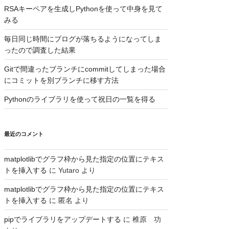
RSAキーペアを生成しPythonを使って中身を見て
みる
毎日同じ時間にブログが落ちるようになってしま
ったので調査した結果
Gitで間違ったブランチにcommitしてしまった場合
にコミットを別ブランチに移す方法
Pythonのライブラリを使って祝日の一覧を得る
最近のコメント
matplotlibでグラフ枠から見た指定の位置にテキス
トを挿入する
に
Yutaro
より
matplotlibでグラフ枠から見た指定の位置にテキス
トを挿入する
に
匿名
より
pipでライブラリをアップデートする
に
椎原 功