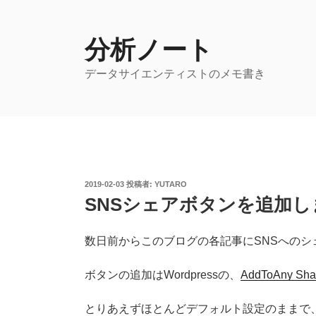
コ
ン
テ
分析ノート
ン
データサイエンティストのメモ書き
ツ
へ
ス
キ
ッ
プ
投
2019-02-03
投稿者:
YUTARO
稿
SNSシェアボタンを追加し
日:
数日前からこのブログの各記事にSNSへのシ
ボタンの追加はWordpressの、
AddToAny Shar
とりあえずほとんどデフォルト設定のままで、