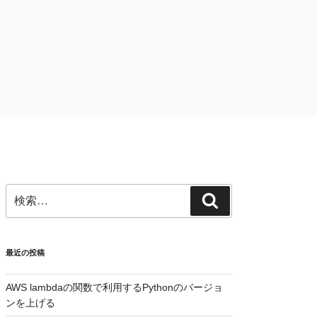
検
検
索:
索
最近の投稿
AWS lambdaの関数で利用するPythonのバージョ
ンを上げる