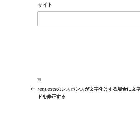
サイト
投
前
前
稿
の
requestsのレスポンスが文字化けする場合に文
投
ドを修正する
ナ
稿
ビ
ゲ
ー