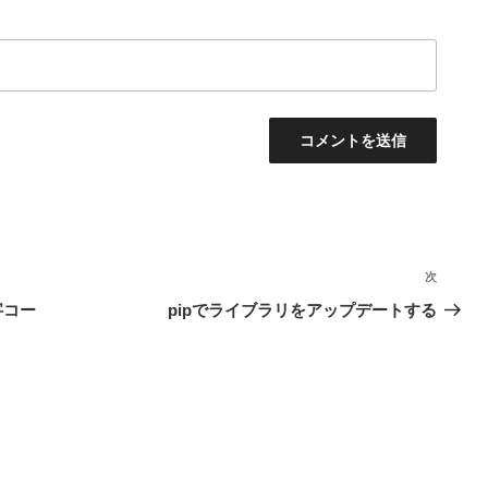
次
次
の
字コー
pipでライブラリをアップデートする
投
稿