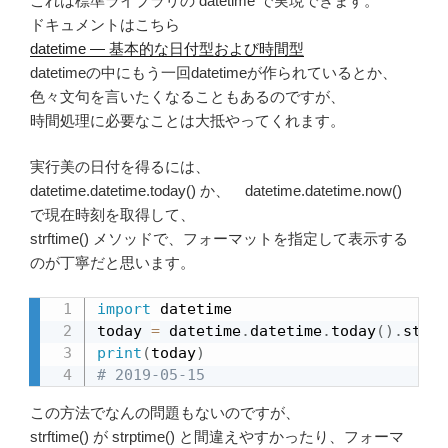
これは標準ライブラリの datetime で実現できます。
ドキュメントはこちら
datetime — 基本的な日付型および時間型
datetimeの中にもう一回datetimeが作られているとか、
色々文句を言いたくなることもあるのですが、
時間処理に必要なことは大抵やってくれます。
実行美の日付を得るには、
datetime.datetime.today() か、 datetime.datetime.now()
で現在時刻を取得して、
strftime() メソッドで、フォーマットを指定して表示する
のが丁寧だと思います。
import
 datetime

today 
=
 datetime
.
datetime
.
today
(
)
.
strft
print
(
today
)
# 2019-05-15
この方法でなんの問題もないのですが、
strftime() が strptime() と間違えやすかったり、フォーマ