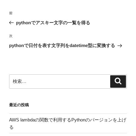
投
前
前
稿
の
pythonでアスキー文字の一覧を得る
ナ
投
ビ
稿
次
次
ゲ
の
pythonで日付を表す文字列をdatetime型に変換する
投
ー
稿
シ
ョ
ン
検
検
索
索:
最近の投稿
AWS lambdaの関数で利用するPythonのバージョンを上げ
る