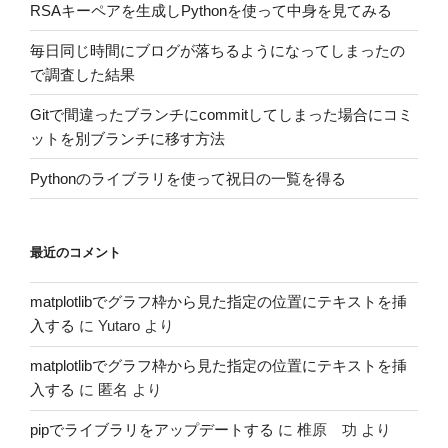
RSAキーペアを生成しPythonを使って中身を見てみる
毎日同じ時間にブログが落ちるようになってしまったの
で調査した結果
Gitで間違ったブランチにcommitしてしまった場合にコミ
ットを別ブランチに移す方法
Pythonのライブラリを使って祝日の一覧を得る
最近のコメント
matplotlibでグラフ枠から見た指定の位置にテキストを挿
入する
に
Yutaro
より
matplotlibでグラフ枠から見た指定の位置にテキストを挿
入する
に
匿名
より
pipでライブラリをアップデートする
に
椎原 功
より