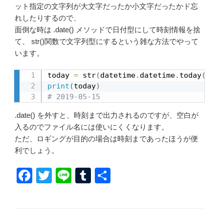
ット指定の文字列が大文字だったか小文字だったかド忘
れしたりするので、
面倒な時は .date() メソッドで日付型にして時刻情報を捨
て、 str()関数で文字列型にするという雑な方法でやって
います。
today 
=
 str
(
datetime
.
datetime
.
today
(
)
.
d
print
(
today
)
# 2019-05-15
.date() を外すと、時刻まで出力されるのですが、空白が
入るのでファイル名には使いにくくなります。
ただ、ロギングが目的の場合は時刻まであったほうが便
利でしょう。
F
T
Li
T
共
a
wi
n
u
有
c
tt
e
m