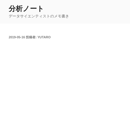
コ
分析ノート
ン
データサイエンティストのメモ書き
テ
ン
ツ
投
2019-05-16
投稿者:
YUTARO
へ
稿
ス
日:
キ
ッ
プ