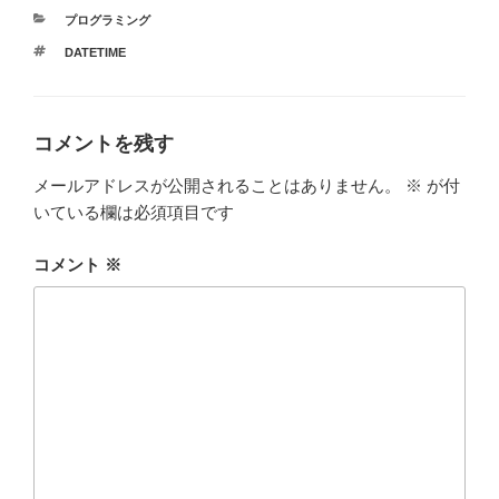
e
er
bl
カ
プログラミング
b
r
テ
タ
DATETIME
ゴ
o
グ
リ
ー
o
k
コメントを残す
メールアドレスが公開されることはありません。
※
が付
いている欄は必須項目です
コメント
※