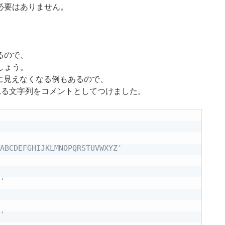
必要はありません。
るので、
しょう。
逆に見えなくなる例もあるので、
に表示される文字列をコメントとしてつけました。
ABCDEFGHIJKLMNOPQRSTUVWXYZ'
'
'