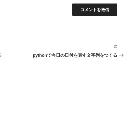
次
次
の
る
pythonで今日の日付を表す文字列をつくる
投
稿