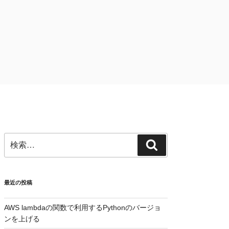
検
検
索:
索
最近の投稿
AWS lambdaの関数で利用するPythonのバージョ
ンを上げる