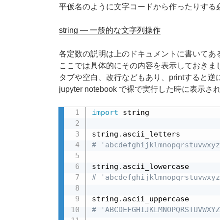
平仮名のように文字コードから作ったりする
string — 一般的な文字列操作
各定数の説明は上のドキュメントに書いてあ
ここでは具体的にその内容を表示しておきま
タブや空白、改行などもあり、printすると
jupyter notebook で裸で実行した時
import
 string

string
.
# 'abcdefghijklmnopqrstuvwxyz
string
.
# 'abcdefghijklmnopqrstuvwxyz
string
.
# 'ABCDEFGHIJKLMNOPQRSTUVWXYZ