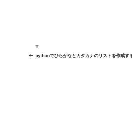
投
前
前
稿
の
pythonでひらがなとカタカナのリストを作成す
投
ナ
稿
ビ
ゲ
ー
シ
ョ
ン