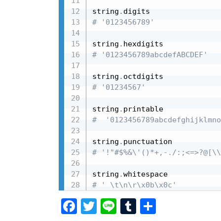
string
.
# '0123456789'
string
.
# '0123456789abcdefABCDEF'
string
.
# '01234567'
string
.
#  '0123456789abcdefghijklmno
string
.
# '!"#$%&\'()*+,-./:;<=>?@[\\
string
.
# ' \t\n\r\x0b\x0c'
F
T
Li
T
共