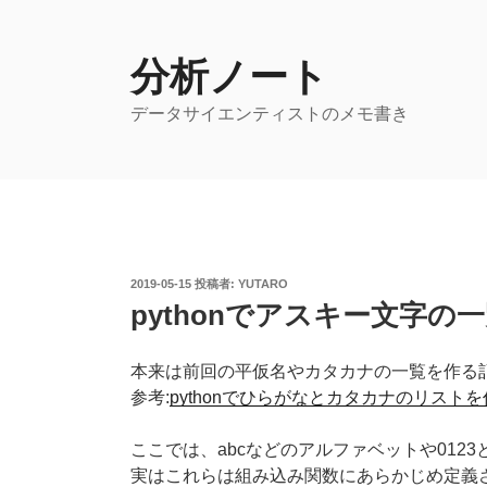
コ
ン
テ
分析ノート
ン
データサイエンティストのメモ書き
ツ
へ
ス
キ
ッ
プ
投
2019-05-15
投稿者:
YUTARO
稿
pythonでアスキー文字の
日:
本来は前回の平仮名やカタカナの一覧を作る
参考:
pythonでひらがなとカタカナのリスト
ここでは、abcなどのアルファベットや012
実はこれらは組み込み関数にあらかじめ定義