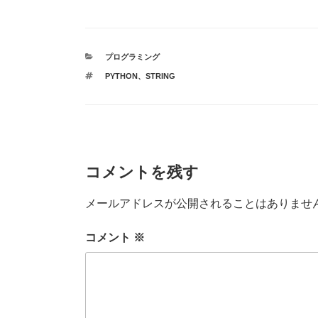
a
wi
n
u
有
c
tt
e
m
e
er
bl
カ
プログラミング
b
r
テ
タ
PYTHON
、
STRING
ゴ
o
グ
リ
ー
o
k
コメントを残す
メールアドレスが公開されることはありませ
コメント
※