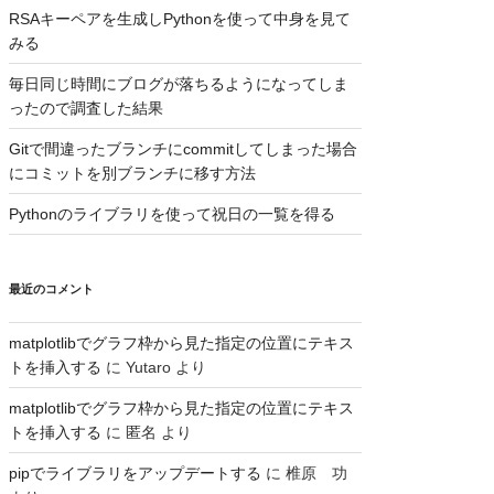
RSAキーペアを生成しPythonを使って中身を見て
みる
毎日同じ時間にブログが落ちるようになってしま
ったので調査した結果
Gitで間違ったブランチにcommitしてしまった場合
にコミットを別ブランチに移す方法
Pythonのライブラリを使って祝日の一覧を得る
最近のコメント
matplotlibでグラフ枠から見た指定の位置にテキス
トを挿入する
に
Yutaro
より
matplotlibでグラフ枠から見た指定の位置にテキス
トを挿入する
に
匿名
より
pipでライブラリをアップデートする
に
椎原 功