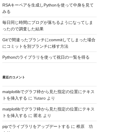
RSAキーペアを生成しPythonを使って中身を見て
みる
毎日同じ時間にブログが落ちるようになってしま
ったので調査した結果
Gitで間違ったブランチにcommitしてしまった場合
にコミットを別ブランチに移す方法
Pythonのライブラリを使って祝日の一覧を得る
最近のコメント
matplotlibでグラフ枠から見た指定の位置にテキス
トを挿入する
に
Yutaro
より
matplotlibでグラフ枠から見た指定の位置にテキス
トを挿入する
に
匿名
より
pipでライブラリをアップデートする
に
椎原 功