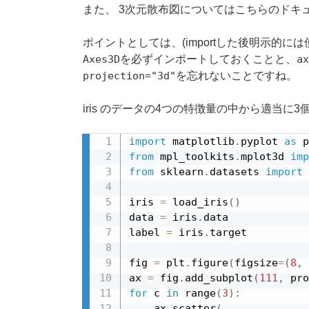
また、 3次元散布図についてはこちらのドキ
ポイントとしては、(importした後明示的に
Axes3D
を必ずインポートしておくことと、
ax
projection="3d"
を忘れないことですね。
iris のデータの4つの特徴量の中から適当に
import
 matplotlib
.
pyplot 
as
from
 mpl_toolkits
.
mplot3d 
imp
from
 sklearn
.
datasets 
import
 
iris 
=
 load_iris
(
)
data 
=
 iris
.
data

label 
=
 iris
.
target

fig 
=
 plt
.
figure
(
figsize
=
(
8
,
ax 
=
 fig
.
add_subplot
(
111
,
 pro
for
 c 
in
 range
(
3
)
:
    ax
.
scatter
(