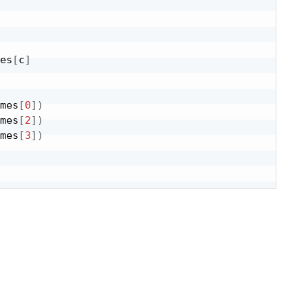
es
[
c
]
mes
[
0
]
)
mes
[
2
]
)
mes
[
3
]
)