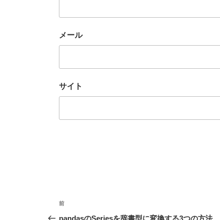
メール
サイト
投
前
前
稿
の
pandasのSeriesを辞書型に変換する3つの方法