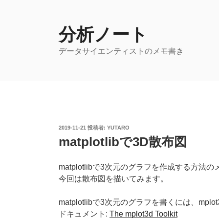
コ
ン
テ
分析ノート
ン
データサイエンティストのメモ書き
ツ
へ
ス
キ
ッ
プ
投
2019-11-21
投稿者:
YUTARO
稿
matplotlibで3D散布図
日:
matplotlibで3次元のグラフを作成する方法
今回は散布図を描いてみます。
matplotlibで3次元のグラフを書くには、mplot
ドキュメント:
The mplot3d Toolkit