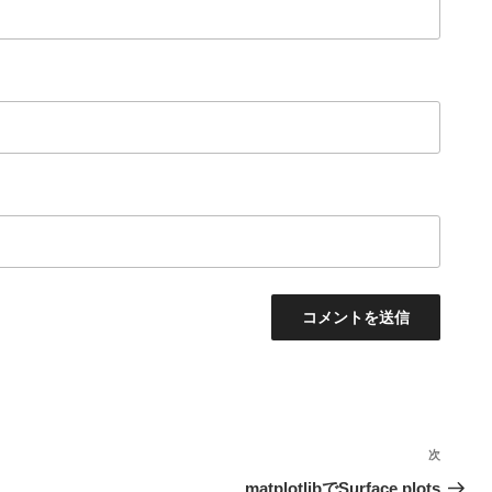
次
次
の
matplotlibでSurface plots