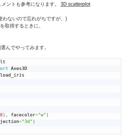
ュメントも参考になります。
3D scatterplot
は使わないので忘れがちですが、)
を取得するときに、
3個選んでやってみます。
ort
load_iris

8
)
,
 facecolor
=
"w"
)
jection
=
"3d"
)