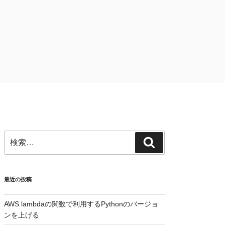
検
検
索:
索
最近の投稿
AWS lambdaの関数で利用するPythonのバージョ
ンを上げる