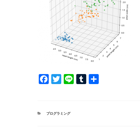
F
T
Li
T
共
a
wi
n
u
有
c
tt
e
m
e
er
bl
カ
プログラミング
b
r
テ
ゴ
o
リ
ー
o