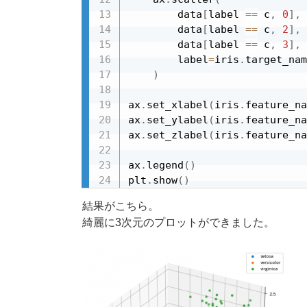
        data
[
label 
==
 c
,
0
]
,
        data
[
label 
==
 c
,
2
]
,
        data
[
label 
==
 c
,
3
]
,
        label
=
iris
.
target_nam
)
ax
.
set_xlabel
(
iris
.
feature_na
ax
.
set_ylabel
(
iris
.
feature_na
ax
.
set_zlabel
(
iris
.
feature_na
ax
.
legend
(
)
plt
.
show
(
)
結果がこちら。
綺麗に3次元のプロットができました。