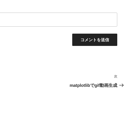
次
次
の
matplotlibでgif動画生成
投
稿