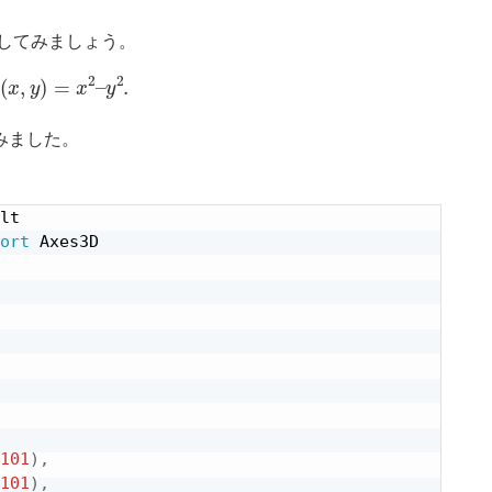
してみましょう。
(
x
,
y
)
=
x
2
–
y
2
.
みました。
ort
101
)
,
101
)
,