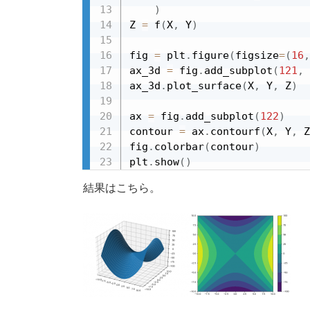
)
Z 
=
 f
(
X
,
 Y
)
fig 
=
 plt
.
figure
(
figsize
=
(
16
,
ax_3d 
=
 fig
.
add_subplot
(
121
,
 
ax_3d
.
plot_surface
(
X
,
 Y
,
 Z
)
ax 
=
 fig
.
add_subplot
(
122
)
contour 
=
 ax
.
contourf
(
X
,
 Y
,
 Z
fig
.
colorbar
(
contour
)
plt
.
show
(
)
結果はこちら。