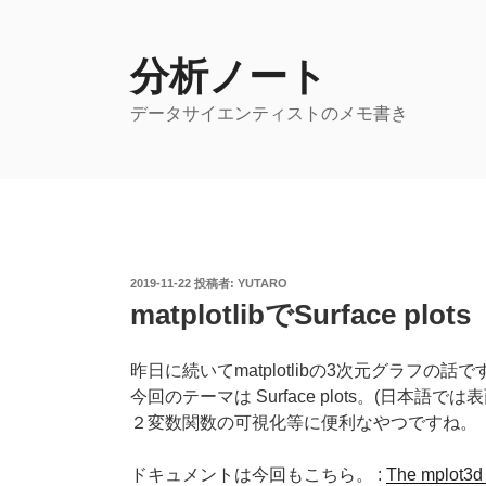
コ
ン
テ
分析ノート
ン
データサイエンティストのメモ書き
ツ
へ
ス
キ
ッ
プ
投
2019-11-22
投稿者:
YUTARO
稿
matplotlibでSurface plots
日:
昨日に続いてmatplotlibの3次元グラフの話で
今回のテーマは Surface plots。(日本語
２変数関数の可視化等に便利なやつですね。
ドキュメントは今回もこちら。 :
The mplot3d 