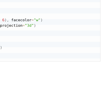
6
)
,
 facecolor
=
"w"
)
projection
=
"3d"
)
)