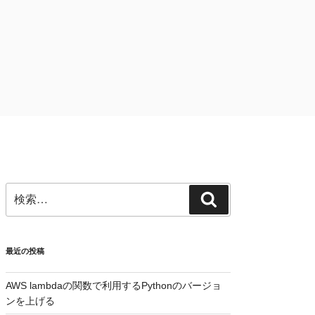
検
検
索:
索
最近の投稿
AWS lambdaの関数で利用するPythonのバージョ
ンを上げる