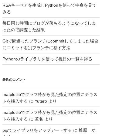
RSAキーペアを生成しPythonを使って中身を見て
みる
毎日同じ時間にブログが落ちるようになってしま
ったので調査した結果
Gitで間違ったブランチにcommitしてしまった場合
にコミットを別ブランチに移す方法
Pythonのライブラリを使って祝日の一覧を得る
最近のコメント
matplotlibでグラフ枠から見た指定の位置にテキス
トを挿入する
に
Yutaro
より
matplotlibでグラフ枠から見た指定の位置にテキス
トを挿入する
に
匿名
より
pipでライブラリをアップデートする
に
椎原 功