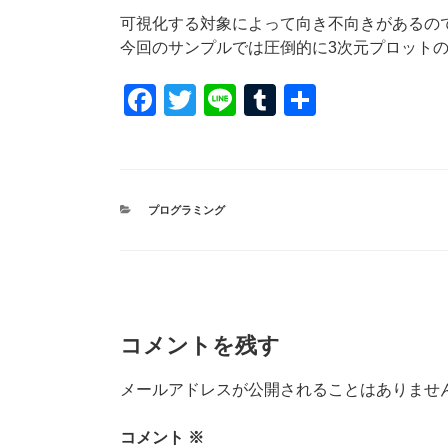
可視化する対象によって向き不向きがあるの
今回のサンプルでは圧倒的に3次元プロット
F
T
Li
T
共
a
wi
n
u
有
c
tt
e
m
e
er
bl
カ
プログラミング
b
r
テ
ゴ
o
リ
ー
o
k
コメントを残す
メールアドレスが公開されることはありませ
コメント
※