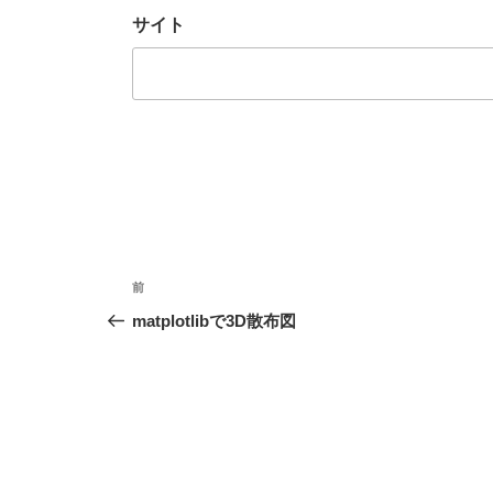
サイト
投
前
前
稿
の
matplotlibで3D散布図
投
ナ
稿
ビ
ゲ
ー