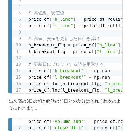
# 高値線、安値線
price_df
[
"h_line"
]
=
 price_df
.
rolling
(
2
price_df
[
"l_line"
]
=
 price_df
.
rolling
(
2
# 高値、安値を更新した日付を算出
h_breakout_flg 
=
 price_df
[
"h_line"
]
.
shi
l_breakout_flg 
=
 price_df
[
"l_line"
]
.
shi
# 更新日にプロットする値を用意する。
price_df
[
"h_breakout"
]
=
 np
.
nan

price_df
[
"l_breakout"
]
=
 np
.
nan

price_df
.
loc
[
h_breakout_flg
,
"h_breakou
price_df
.
loc
[
l_breakout_flg
,
"l_breakou
出来高の3日の和と終値の前日との差分はそれぞれ次のよ
うに作れます。
price_df
[
"volume_sum"
]
=
 price_df
.
rolli
price_df
[
"close_diff"
]
=
 price_df
[
"clos