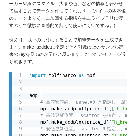
ーカーや線のスタイル、大きや色、などの情報と合わせ
て渡すことでデータを作ってくれます。 (メインの四本値
のデータよりそこに加筆する指標を先にライブラリに渡
すのって微妙に直感的で無くて使いにくいですね。)
例えば、以下のようにすることで加筆データを生成でき
ます。make_addplotに指定できる引数は上のサンプル辞
書のkeyを見るのが早いと思います。だいたいイメージ通
り動きます。
import
 mplfinance 
as
 mpf

adp 
=
[
# 高値安値線。 panel=0 と指定し、四本
    mpf
.
make_addplot
(
price_df
[
[
"h_line"
# 高値更新位置。 scatter を指定し、ma
    mpf
.
make_addplot
(
price_df
[
"h_breako
# 安値更新位置。 scatter を指定し、ma
    mpf
.
make_addplot
(
price_df
[
"l_breako