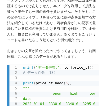
ータをサンプルとして利用しますが、効果や正当性を保
証するものではありません。本ブログを利用して損失を
被った場合でも一切の責任を負いません。そもそも、こ
の記事ではライブラリを使って図に線や点を追加する方
法を紹介しているだけであり、著者自身がこの記事で登
場している指標の投資における有用性を検証していませ
んし、投資にも利用していません。あくまでもこういう
コードを書いたらこう動くという例の紹介です。
おきまりの文章が終わったのでやってきましょう。前回
同様、こんな感じのデータがあるとします。
print
(
"データ件数:"
,
 len
(
price_df
)
)
# データ件数: 182
print
(
price_df
.
head
(
5
)
)
"""

              open    high     low   cl
date

2022-01-04  3330.0  3340.0  3295.0  333