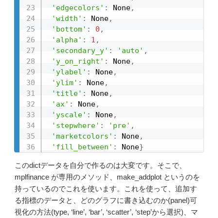
'edgecolors'
:
 None
,
'width'
:
 None
,
'bottom'
:
0
,
'alpha'
:
1
,
'secondary_y'
:
'auto'
,
'y_on_right'
:
 None
,
'ylabel'
:
 None
,
'ylim'
:
 None
,
'title'
:
 None
,
'ax'
:
 None
,
'yscale'
:
 None
,
'stepwhere'
:
'pre'
,
'marketcolors'
:
 None
,
'fill_between'
:
 None
}
このdictデータを自分で作るのは大変です。そこで、
mplfinance が専用のメソッド、make_addplot というのを
持っているのでこれを使います。これを使って、追加す
る指標のデータと、どのグラフに書き込むのか(panel)可
視化の方法(type, ‘line’, ‘bar’, ‘scatter’, ‘step’から選択)、マ