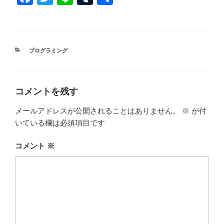
a
wi
n
u
有
c
tt
e
m
e
er
bl
カ
プログラミング
b
r
テ
ゴ
o
リ
ー
o
コメントを残す
k
メールアドレスが公開されることはありません。
※
が付
いている欄は必須項目です
コメント
※