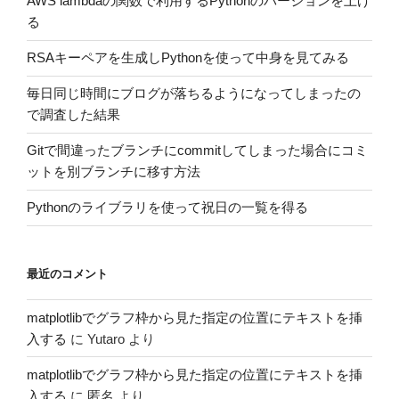
AWS lambdaの関数で利用するPythonのバージョンを上げ
る
RSAキーペアを生成しPythonを使って中身を見てみる
毎日同じ時間にブログが落ちるようになってしまったの
で調査した結果
Gitで間違ったブランチにcommitしてしまった場合にコミ
ットを別ブランチに移す方法
Pythonのライブラリを使って祝日の一覧を得る
最近のコメント
matplotlibでグラフ枠から見た指定の位置にテキストを挿
入する
に
Yutaro
より
matplotlibでグラフ枠から見た指定の位置にテキストを挿
入する
に
匿名
より