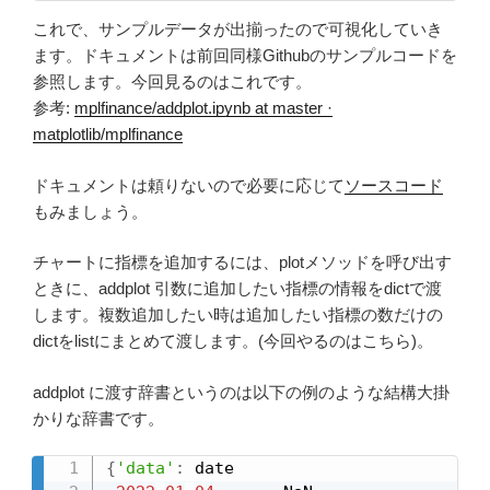
これで、サンプルデータが出揃ったので可視化していき
ます。ドキュメントは前回同様Githubのサンプルコードを
参照します。今回見るのはこれです。
参考:
mplfinance/addplot.ipynb at master ·
matplotlib/mplfinance
ドキュメントは頼りないので必要に応じて
ソースコード
もみましょう。
チャートに指標を追加するには、plotメソッドを呼び出す
ときに、addplot 引数に追加したい指標の情報をdictで渡
します。複数追加したい時は追加したい指標の数だけの
dictをlistにまとめて渡します。(今回やるのはこちら)。
addplot に渡す辞書というのは以下の例のような結構大掛
かりな辞書です。
{
'data'
:
 date
