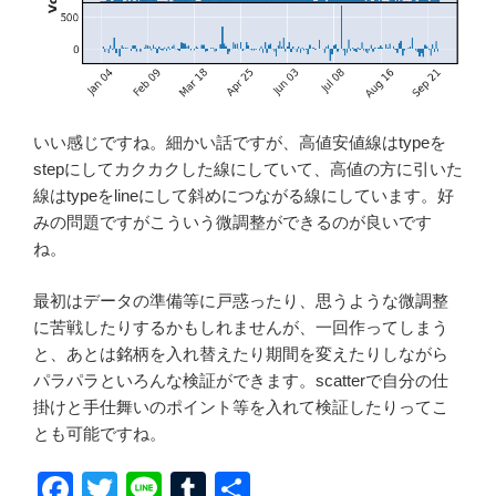
いい感じですね。細かい話ですが、高値安値線はtypeを
stepにしてカクカクした線にしていて、高値の方に引いた
線はtypeをlineにして斜めにつながる線にしています。好
みの問題ですがこういう微調整ができるのが良いです
ね。
最初はデータの準備等に戸惑ったり、思うような微調整
に苦戦したりするかもしれませんが、一回作ってしまう
と、あとは銘柄を入れ替えたり期間を変えたりしながら
パラパラといろんな検証ができます。scatterで自分の仕
掛けと手仕舞いのポイント等を入れて検証したりってこ
とも可能ですね。
F
T
Li
T
共