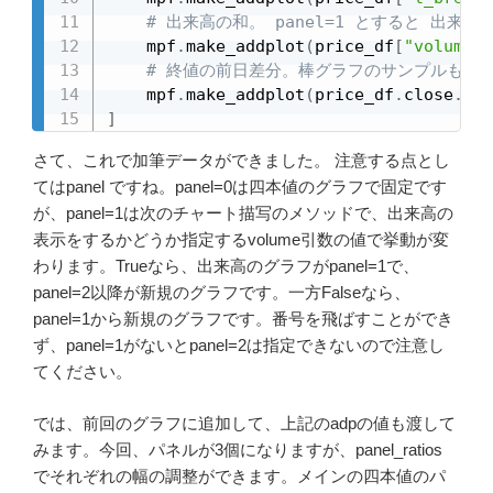
# 出来高の和。 panel=1 とすると 出
    mpf
.
make_addplot
(
price_df
[
"volume_s
# 終値の前日差分。棒グラフのサンプルも欲し
    mpf
.
make_addplot
(
price_df
.
close
.
dif
]
さて、これで加筆データができました。 注意する点とし
てはpanel ですね。panel=0は四本値のグラフで固定です
が、panel=1は次のチャート描写のメソッドで、出来高の
表示をするかどうか指定するvolume引数の値で挙動が変
わります。Trueなら、出来高のグラフがpanel=1で、
panel=2以降が新規のグラフです。一方Falseなら、
panel=1から新規のグラフです。番号を飛ばすことができ
ず、panel=1がないとpanel=2は指定できないので注意し
てください。
では、前回のグラフに追加して、上記のadpの値も渡して
みます。今回、パネルが3個になりますが、panel_ratios
でそれぞれの幅の調整ができます。メインの四本値のパ