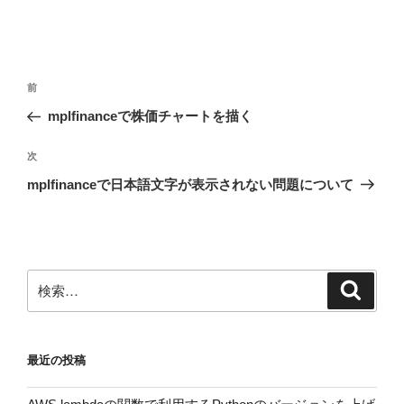
投
前
前
稿
の
mplfinanceで株価チャートを描く
ナ
投
ビ
稿
次
次
ゲ
の
mplfinanceで日本語文字が表示されない問題について
投
ー
稿
シ
ョ
ン
検
検
索
索:
最近の投稿