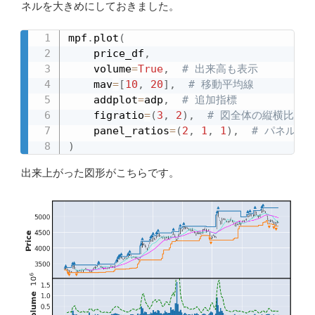
ネルを大きめにしておきました。
mpf
.
plot
(
    price_df
,
    volume
=
True
,
# 出来高も表示
    mav
=
[
10
,
20
]
,
# 移動平均線
    addplot
=
adp
,
# 追加指標
    figratio
=
(
3
,
2
)
,
# 図全体の縦横比
    panel_ratios
=
(
2
,
1
,
1
)
,
# パネルの
)
出来上がった図形がこちらです。