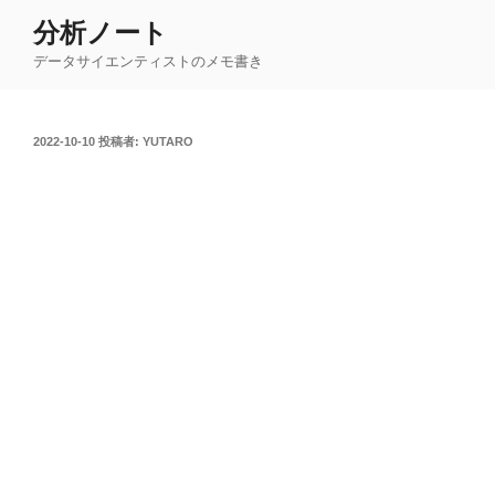
コ
分析ノート
ン
データサイエンティストのメモ書き
テ
ン
ツ
投
2022-10-10
投稿者:
YUTARO
へ
稿
ス
日:
キ
ッ
プ