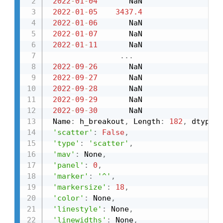
2022
-
01
-
04
       NaN

2022
-
01
-
05
3437.4
2022
-
01
-
06
       NaN

2022
-
01
-
07
       NaN

2022
-
01
-
11
       NaN

.
.
.
2022
-
09
-
26
       NaN

2022
-
09
-
27
       NaN

2022
-
09
-
28
       NaN

2022
-
09
-
29
       NaN

2022
-
09
-
30
       NaN

 Name
:
 h_breakout
,
 Length
:
182
,
 dtype
:
 
'scatter'
:
False
,
'type'
:
'scatter'
,
'mav'
:
 None
,
'panel'
:
0
,
'marker'
:
'^'
,
'markersize'
:
18
,
'color'
:
 None
,
'linestyle'
:
 None
,
'linewidths'
:
 None
,