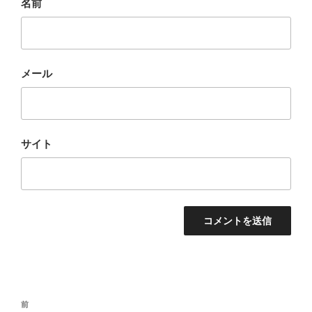
名前
メール
サイト
投
前
前