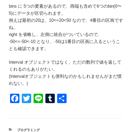
bins に 5つの要素があるので、両端も含めて6つのbin(0〜
5)にデータが区切られます。
例えば最初の20は、10<=20<50 なので、4番目の区画です
ね。
right を省略し、左側に統合がついているので、
-50<=-50<-10 となり、-50は1番目の区画に入るというこ
とも確認できます。
Interval オブジェクトではなく、ただの数列で値を返して
くれるのもありがたい。
(Intervalオブジェクトも便利なのかもしれませんがまだ慣
れない。)
F
T
Li
T
共
a
wi
n
u
有
c
tt
e
m
e
er
bl
カ
プログラミング