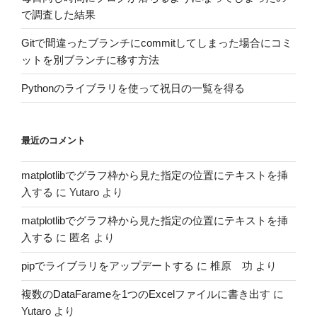
で調査した結果
Gitで間違ったブランチにcommitしてしまった場合にコミ
ットを別ブランチに移す方法
Pythonのライブラリを使って祝日の一覧を得る
最近のコメント
matplotlibでグラフ枠から見た指定の位置にテキストを挿
入する
に
Yutaro
より
matplotlibでグラフ枠から見た指定の位置にテキストを挿
入する
に
匿名
より
pipでライブラリをアップデートする
に
椎原 功
より
複数のDataFarameを1つのExcelファイルに書き出す
に
Yutaro
より