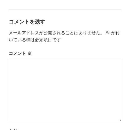
b
r
テ
ゴ
o
リ
ー
o
コメントを残す
k
メールアドレスが公開されることはありません。
※
が付
いている欄は必須項目です
コメント
※