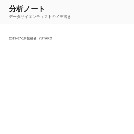
コ
分析ノート
ン
データサイエンティストのメモ書き
テ
ン
ツ
投
2019-07-18
投稿者:
YUTARO
へ
稿
ス
日:
キ
ッ
プ