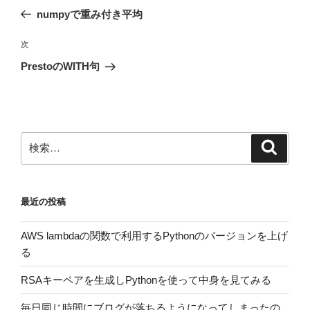
稿
の
numpyで重み付き平均
ナ
投
ビ
稿
次
次
ゲ
の
PrestoのWITH句
投
ー
稿
シ
ョ
ン
検
検
索
索:
最近の投稿
AWS lambdaの関数で利用するPythonのバージョンを上げ
る
RSAキーペアを生成しPythonを使って中身を見てみる
毎日同じ時間にブログが落ちるようになってしまったの