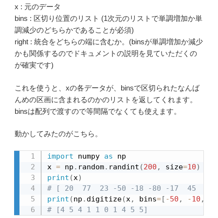
x : 元のデータ
bins : 区切り位置のリスト (1次元のリストで単調増加か単
調減少のどちらかであることが必須)
right : 統合をどちらの端に含むか。(binsが単調増加か減少
かも関係するのでドキュメントの説明を見ていただくの
が確実です)
これを使うと、xの各データが、binsで区切られたなんば
んめの区画に含まれるのかのリストを返してくれます。
binsは配列で渡すので等間隔でなくても使えます。
動かしてみたのがこちら。
import
 numpy 
as
 np

x 
=
 np
.
random
.
randint
(
200
,
 size
=
10
)
-
1
print
(
x
)
# [ 20  77  23 -50 -18 -80 -17  45  66 
print
(
np
.
digitize
(
x
,
 bins
=
[
-
50
,
-
10
,
0
,
# [4 5 4 1 1 0 1 4 5 5]