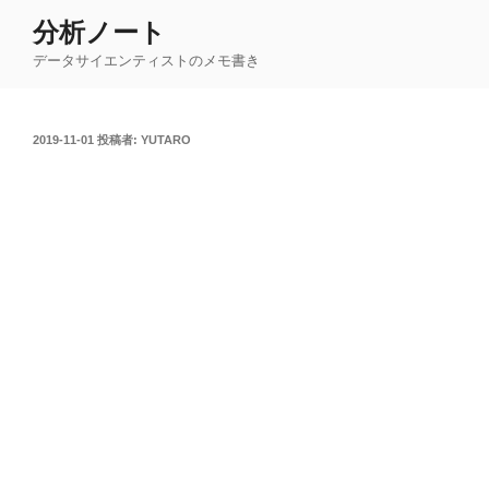
コ
分析ノート
ン
データサイエンティストのメモ書き
テ
ン
ツ
投
2019-11-01
投稿者:
YUTARO
へ
稿
ス
日:
キ
ッ
プ