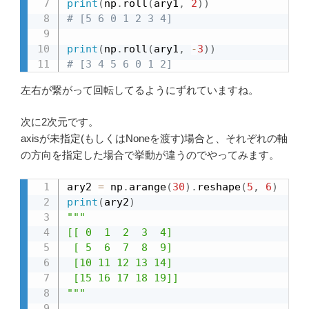
print
(
np
.
roll
(
ary1
,
2
)
)
# [5 6 0 1 2 3 4]
print
(
np
.
roll
(
ary1
,
-
3
)
)
# [3 4 5 6 0 1 2]
左右が繋がって回転してるようにずれていますね。
次に2次元です。
axisが未指定(もしくはNoneを渡す)場合と、それぞれの軸
の方向を指定した場合で挙動が違うのでやってみます。
ary2 
=
 np
.
arange
(
30
)
.
reshape
(
5
,
6
)
print
(
ary2
)
"""

[[ 0  1  2  3  4]

 [ 5  6  7  8  9]

 [10 11 12 13 14]

 [15 16 17 18 19]]

"""