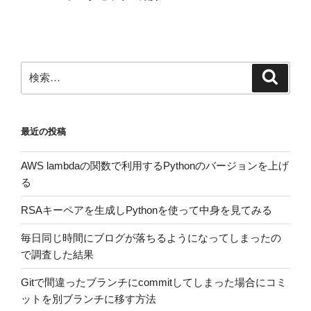
投
ー
稿
シ
ョ
ン
検
検
索
索:
最近の投稿
AWS lambdaの関数で利用するPythonのバージョンを上げ
る
RSAキーペアを生成しPythonを使って中身を見てみる
毎日同じ時間にブログが落ちるようになってしまったの
で調査した結果
Gitで間違ったブランチにcommitしてしまった場合にコミ
ットを別ブランチに移す方法