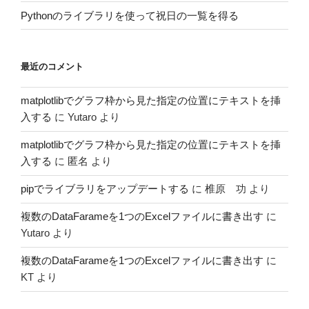
Pythonのライブラリを使って祝日の一覧を得る
最近のコメント
matplotlibでグラフ枠から見た指定の位置にテキストを挿
入する
に
Yutaro
より
matplotlibでグラフ枠から見た指定の位置にテキストを挿
入する
に
匿名
より
pipでライブラリをアップデートする
に
椎原 功
より
複数のDataFarameを1つのExcelファイルに書き出す
に
Yutaro
より
複数のDataFarameを1つのExcelファイルに書き出す
に
KT
より