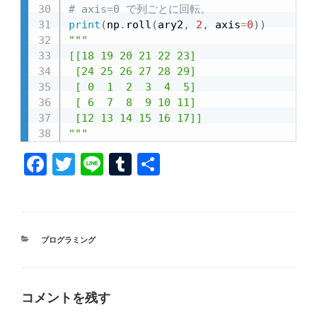
# axis=0 で列ごとに回転。
print
(
np
.
roll
(
ary2
,
2
,
 axis
=
0
)
)
"""

[[18 19 20 21 22 23]

 [24 25 26 27 28 29]

 [ 0  1  2  3  4  5]

 [ 6  7  8  9 10 11]

 [12 13 14 15 16 17]]

"""
F
T
Li
T
共
a
wi
n
u
有
c
tt
e
m
e
er
bl
カ
プログラミング
b
r
テ
ゴ
o
リ
ー
o
コメントを残す