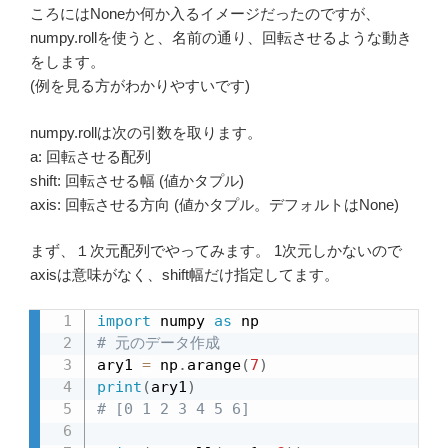
ころにはNoneか何か入るイメージだったのですが、
numpy.rollを使うと、名前の通り、回転させるような動き
をします。
(例を見る方がわかりやすいです)
numpy.rollは次の引数を取ります。
a: 回転させる配列
shift: 回転させる幅 (値かタプル)
axis: 回転させる方向 (値かタプル。デフォルトはNone)
まず、１次元配列でやってみます。 1次元しかないので
axisは意味がなく、shift幅だけ指定してます。
import
 numpy 
as
# 元のデータ作成
ary1 
=
 np
.
arange
(
7
)
print
(
ary1
)
# [0 1 2 3 4 5 6]