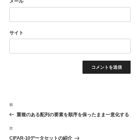
メール
サイト
投
前
前
稿
の
重複のある配列の要素を順序を保ったまま一意化する
ナ
投
ビ
稿
次
次
ゲ
の
CIFAR-10データセットの紹介