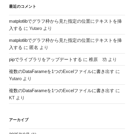
最近のコメント
matplotlibでグラフ枠から見た指定の位置にテキストを挿
入する
に
Yutaro
より
matplotlibでグラフ枠から見た指定の位置にテキストを挿
入する
に
匿名
より
pipでライブラリをアップデートする
に
椎原 功
より
複数のDataFarameを1つのExcelファイルに書き出す
に
Yutaro
より
複数のDataFarameを1つのExcelファイルに書き出す
に
KT
より
アーカイブ