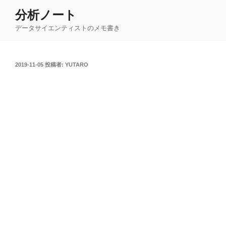
コ
分析ノート
ン
データサイエンティストのメモ書き
テ
ン
ツ
投
2019-11-05
投稿者:
YUTARO
へ
稿
ス
日:
キ
ッ
プ