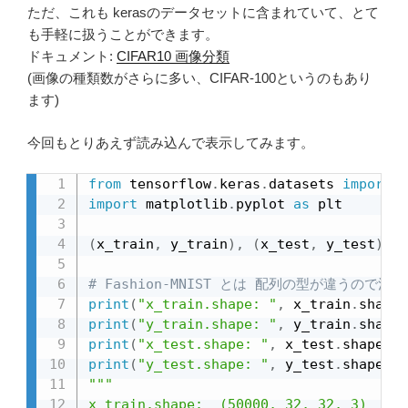
ただ、これも kerasのデータセットに含まれていて、とて
も手軽に扱うことができます。
ドキュメント:
CIFAR10 画像分類
(画像の種類数がさらに多い、CIFAR-100というのもあり
ます)
今回もとりあえず読み込んで表示してみます。
from
 tensorflow
.
keras
.
datasets 
import
import
 matplotlib
.
pyplot 
as
 plt

(
x_train
,
 y_train
)
,
(
x_test
,
 y_test
)
=
 
# Fashion-MNIST とは 配列の型が違うので注意
print
(
"x_train.shape: "
,
 x_train
.
shape
)
print
(
"y_train.shape: "
,
 y_train
.
shape
)
print
(
"x_test.shape: "
,
 x_test
.
shape
)
print
(
"y_test.shape: "
,
 y_test
.
shape
)
"""

x_train.shape:  (50000, 32, 32, 3)
