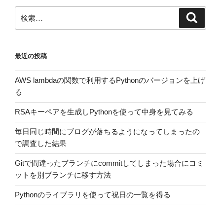
ン
検
検
索
索:
最近の投稿
AWS lambdaの関数で利用するPythonのバージョンを上げ
る
RSAキーペアを生成しPythonを使って中身を見てみる
毎日同じ時間にブログが落ちるようになってしまったの
で調査した結果
Gitで間違ったブランチにcommitしてしまった場合にコミ
ットを別ブランチに移す方法
Pythonのライブラリを使って祝日の一覧を得る