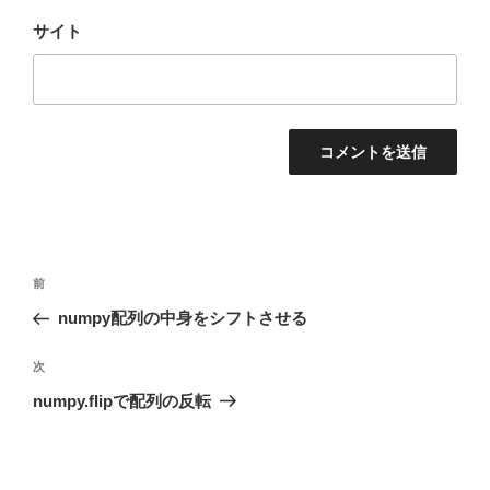
サイト
投
前
前
稿
の
numpy配列の中身をシフトさせる
ナ
投
ビ
稿
次
次
ゲ
の
numpy.flipで配列の反転
投
ー
稿
シ
ョ