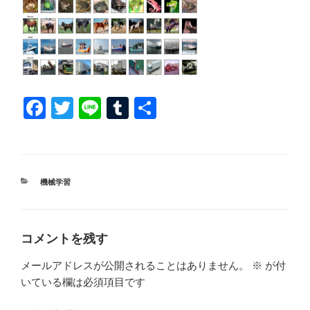
F
T
Li
T
共
a
wi
n
u
有
c
tt
e
m
e
er
bl
カ
機械学習
b
r
テ
ゴ
o
リ
ー
o
コメントを残す
k
メールアドレスが公開されることはありません。
※
が付
いている欄は必須項目です