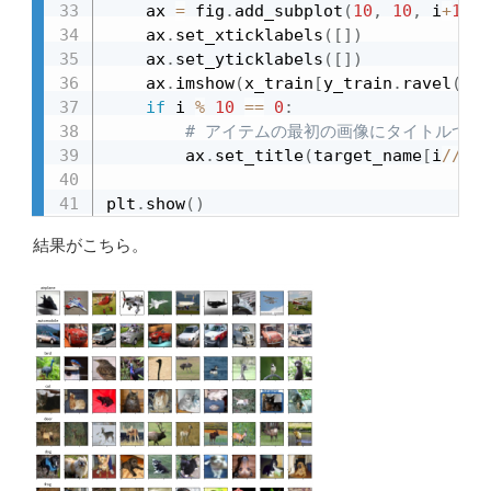
    ax 
=
 fig
.
add_subplot
(
10
,
10
,
 i
+
1
)
    ax
.
set_xticklabels
(
[
]
)
    ax
.
set_yticklabels
(
[
]
)
    ax
.
imshow
(
x_train
[
y_train
.
ravel
(
)
=
if
 i 
%
10
==
0
:
# アイテムの最初の画像にタイトルつけ
        ax
.
set_title
(
target_name
[
i
//
10
]
plt
.
show
(
)
結果がこちら。