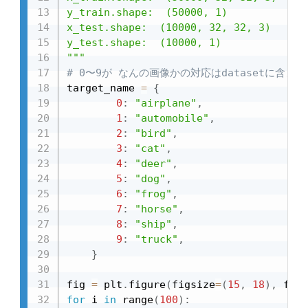
y_train.shape:  (50000, 1)

x_test.shape:  (10000, 32, 32, 3)

y_test.shape:  (10000, 1)

"""
# 0〜9が なんの画像かの対応はdatasetに含ま
target_name 
=
{
0
:
"airplane"
,
1
:
"automobile"
,
2
:
"bird"
,
3
:
"cat"
,
4
:
"deer"
,
5
:
"dog"
,
6
:
"frog"
,
7
:
"horse"
,
8
:
"ship"
,
9
:
"truck"
,
}
fig 
=
 plt
.
figure
(
figsize
=
(
15
,
18
)
,
 face
for
 i 
in
 range
(
100
)
: