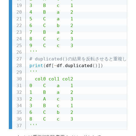
3    B    c    1

4    B    a    2

5    C    a    1

6    C    b    2

7    B    a    2

8    C    c    3

9    C    c    3

'''
# duplicated()の結果を反転させると重複し
print
(
df
[
~
df
.
duplicated
(
)
]
)
'''

  col0 col1 col2

0    C    a    1

1    B    a    2

2    A    c    3

3    B    c    1

6    C    b    2

8    C    c    3

'''