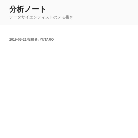
コ
分析ノート
ン
データサイエンティストのメモ書き
テ
ン
ツ
投
2019-05-21
投稿者:
YUTARO
へ
稿
ス
日:
キ
ッ
プ