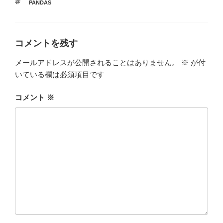
タ
PANDAS
ゴ
o
グ
リ
ー
o
k
コメントを残す
メールアドレスが公開されることはありません。
※
が付
いている欄は必須項目です
コメント
※