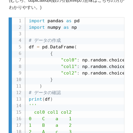
(むしろ、duplicated関数の引数keepの意味はこちらの方が
わかりやすい。)
import
 pandas 
as
import
 numpy 
as
 np

# データの作成
df 
=
 pd
.
DataFrame
(
{
"col0"
:
 np
.
random
.
choice
(
[
"
"col1"
:
 np
.
random
.
choice
(
[
"
"col2"
:
 np
.
random
.
choice
(
[
"
}
)
# データの確認
print
(
df
)
'''

  col0 col1 col2

0    C    a    1

1    B    a    2

2    A    c    3
