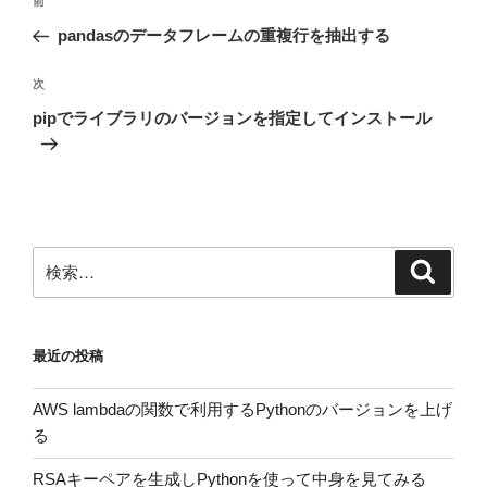
前
前
稿
の
pandasのデータフレームの重複行を抽出する
ナ
投
ビ
稿
次
次
ゲ
の
pipでライブラリのバージョンを指定してインストール
投
ー
稿
シ
ョ
ン
検
検
索
索:
最近の投稿
AWS lambdaの関数で利用するPythonのバージョンを上げ
る
RSAキーペアを生成しPythonを使って中身を見てみる