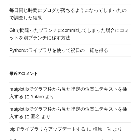
毎日同じ時間にブログが落ちるようになってしまったの
で調査した結果
Gitで間違ったブランチにcommitしてしまった場合にコミ
ットを別ブランチに移す方法
Pythonのライブラリを使って祝日の一覧を得る
最近のコメント
matplotlibでグラフ枠から見た指定の位置にテキストを挿
入する
に
Yutaro
より
matplotlibでグラフ枠から見た指定の位置にテキストを挿
入する
に
匿名
より
pipでライブラリをアップデートする
に
椎原 功
より