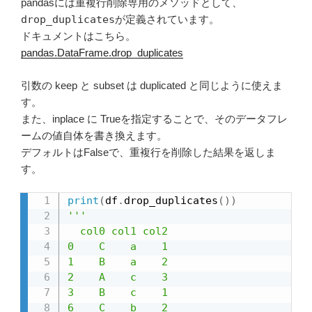
pandasには重複行削除専用のメソッドとして、
drop_duplicates
が定義されています。
ドキュメントはこちら。
pandas.DataFrame.drop_duplicates
引数の keep と subset は duplicated と同じように使えま
す。
また、inplace に Trueを指定することで、そのデータフレ
ームの値自体を書き換えます。
デフォルトはFalseで、重複行を削除した結果を返しま
す。
print
(
df
.
drop_duplicates
(
)
)
'''

  col0 col1 col2

0    C    a    1

1    B    a    2

2    A    c    3

3    B    c    1

6    C    b    2
