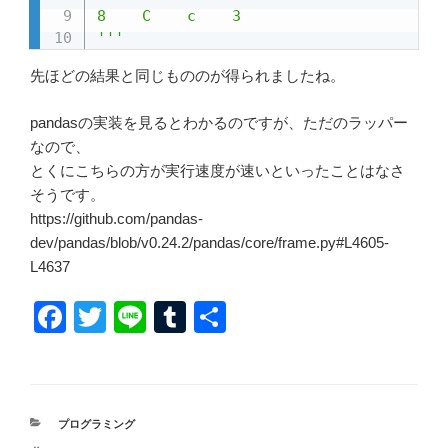
8    C    c    3

'''
先ほどの結果と同じもののが得られましたね。
pandasの実装を見るとわかるのですが、ただのラッパー
なので、
とくにこちらの方が実行速度が速いといったことはなさ
そうです。
https://github.com/pandas-
dev/pandas/blob/v0.24.2/pandas/core/frame.py#L4605-
L4637
F
T
Li
T
共
a
wi
n
u
有
c
tt
e
m
e
er
bl
カ
プログラミング
b
r
テ