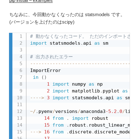
pip install – examples
ちなみに、今回動かなくなったのは statsmodels です。
(バージョンを上げたのはscipy)
# 動かなくなったコード。 ただのインポートさえ
import
 statsmodels
.
api 
as
 sm

# 出力されたエラー
-
-
-
-
-
-
-
-
-
-
-
-
-
-
-
-
-
-
-
-
-
-
-
-
-
-
-
-
-
-
-
-
-
-
-
-
-
-
-
ImportError                            
in
(
)
1
import
 numpy 
as
 np

2
import
 matplotlib
.
pyplot 
as
-
-
-
-
>
3
import
 statsmodels
.
api 
as
 sm

~
/
.
pyenv
/
versions
/
anaconda3
-5.2
.
0
/
lib
/
p
14
from
.
import
 robust

15
from
.
robust
.
robust_linear_mode
-
-
-
>
16
from
.
discrete
.
discrete_model 
i
17
                                