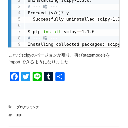
# --- 略 ---
Proceed 
(
y/n
)
? y

  Successfully uninstalled scipy-1.3.0

$ pip 
install
 scipy
==
# --- 略 ---
Installing collected packages: scipy
これでscipyのバージョンが戻り、再びstatsmodelsを
import できるようになりました。
F
T
Li
T
共
a
wi
n
u
有
c
tt
e
m
e
er
bl
カ
プログラミング
b
r
テ
タ
PIP
ゴ
o
グ
リ
ー