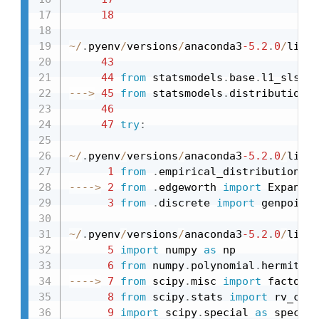
18
                                
~
/
.
pyenv
/
versions
/
anaconda3
-5.2
.
0
/
lib
/
p
43
44
from
 statsmodels
.
base
.
l1_slsqp 
-
-
-
>
45
from
 statsmodels
.
distributions 
46
47
try
:
~
/
.
pyenv
/
versions
/
anaconda3
-5.2
.
0
/
lib
/
p
1
from
.
empirical_distribution 
im
-
-
-
-
>
2
from
.
edgeworth 
import
 Expanded
3
from
.
discrete 
import
 genpoisso
~
/
.
pyenv
/
versions
/
anaconda3
-5.2
.
0
/
lib
/
p
5
import
 numpy 
as
 np

6
from
 numpy
.
polynomial
.
hermite_e
-
-
-
-
>
7
from
 scipy
.
misc 
import
 factoria
8
from
 scipy
.
stats 
import
 rv_cont
9
import
 scipy
.
special 
as
 special
