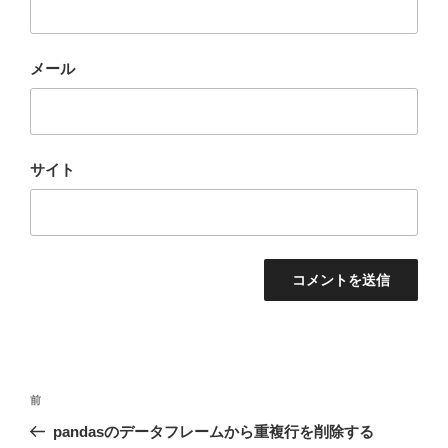
メール
サイト
投
前
前
稿
の
pandasのデータフレームから重複行を削除する
ナ