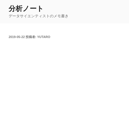
コ
分析ノート
ン
データサイエンティストのメモ書き
テ
ン
ツ
投
2019-05-22
投稿者:
YUTARO
へ
稿
ス
日:
キ
ッ
プ