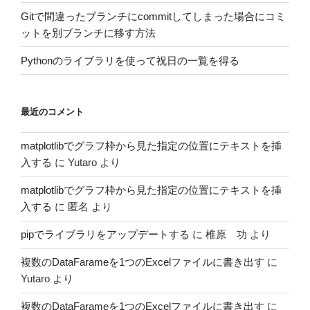
Gitで間違ったブランチにcommitしてしまった場合にコミ
ットを別ブランチに移す方法
Pythonのライブラリを使って祝日の一覧を得る
最近のコメント
matplotlibでグラフ枠から見た指定の位置にテキストを挿
入する
に
Yutaro
より
matplotlibでグラフ枠から見た指定の位置にテキストを挿
入する
に
匿名
より
pipでライブラリをアップデートする
に
椎原 功
より
複数のDataFarameを1つのExcelファイルに書き出す
に
Yutaro
より
複数のDataFarameを1つのExcelファイルに書き出す
に