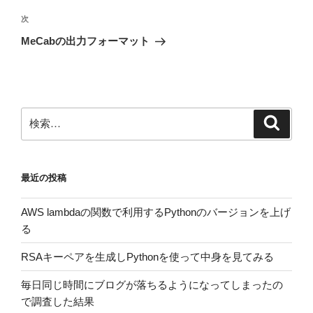
投
ビ
稿
次
次
ゲ
の
MeCabの出力フォーマット
投
ー
稿
シ
ョ
ン
検
検
索
索:
最近の投稿
AWS lambdaの関数で利用するPythonのバージョンを上げ
る
RSAキーペアを生成しPythonを使って中身を見てみる
毎日同じ時間にブログが落ちるようになってしまったの
で調査した結果