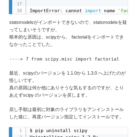
ImportError
:
 cannot 
import
 name 
'factor
statsmodelsがインポートできないので、statsmodelsを疑
ってしまいそうですが、
根本的な原因は、scipyから、 factorialをインポートでき
なかったことでした。
----> 7 from scipy.misc import factorial
最近、scipyのバージョンを 1.1.0から 1.3.0 へ上げたのが
怪しいです。
真の原因は何か他にありそうな気もするのですが、とり
あえずscipy のバージョンを戻します。
戻し手順は最初に対象のライブラリをアンインストール
した後に、再度バージョン指定してインストールです。
$ pip uninstall scipy
