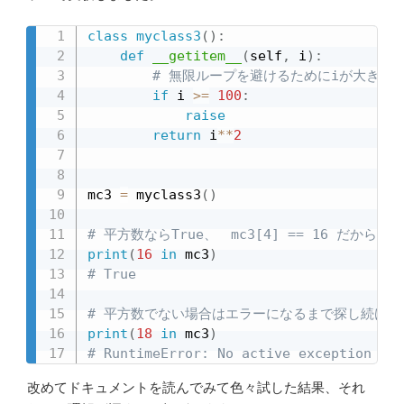
class
myclass3
(
)
:
def
__getitem__
(
self
,
 i
)
:
# 無限ループを避けるためにiが大きく
if
 i 
>=
100
:
raise
return
 i
**
2
mc3 
=
 myclass3
(
)
# 平方数ならTrue、　mc3[4] == 16 だから。
print
(
16
in
 mc3
)
# True
# 平方数でない場合はエラーになるまで探し続ける
print
(
18
in
 mc3
)
# RuntimeError: No active exception to 
改めてドキュメントを読んでみて色々試した結果、それ