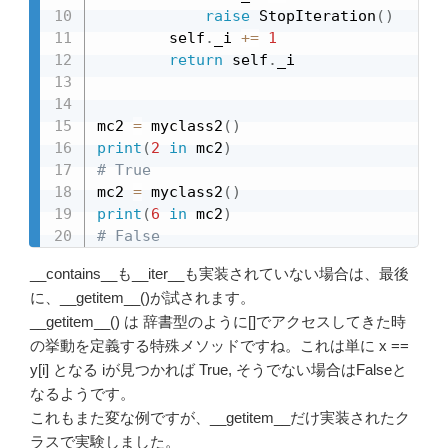
raise
 StopIteration
(
)
        self
.
_i 
+=
1
return
 self
.
_i

mc2 
=
 myclass2
(
)
print
(
2
in
 mc2
)
# True
mc2 
=
 myclass2
(
)
print
(
6
in
 mc2
)
# False
__contains__も__iter__も実装されていない場合は、最後
に、__getitem__()が試されます。
__getitem__() は 辞書型のように[]でアクセスしてきた時
の挙動を定義する特殊メソッドですね。これは単に x ==
y[i] となる iが見つかれば True, そうでない場合はFalseと
なるようです。
これもまた変な例ですが、__getitem__だけ実装されたク
ラスで実験しました。