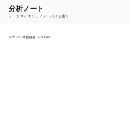
コ
分析ノート
ン
データサイエンティストのメモ書き
テ
ン
ツ
投
2021-09-30
投稿者:
YUTARO
へ
稿
ス
日:
キ
ッ
プ