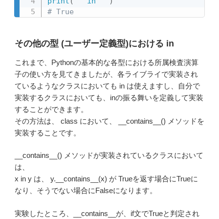
print
(
""
in
""
)
# True
その他の型 (ユーザー定義型)における in
これまで、Pythonの基本的な各型における所属検査演算
子の使い方を見てきましたが、各ライブライで実装され
ているようなクラスにおいても in は使えますし、自分で
実装するクラスにおいても、inの振る舞いを定義して実装
することができます。
その方法は、 class において、 __contains__() メソッドを
実装することです。
__contains__() メソッドが実装されているクラスにおいて
は、
x in y は、 y.__contains__(x) が Trueを返す場合にTrueに
なり、そうでない場合にFalseになります。
実験したところ、__contains__が、if文でTrueと判定され