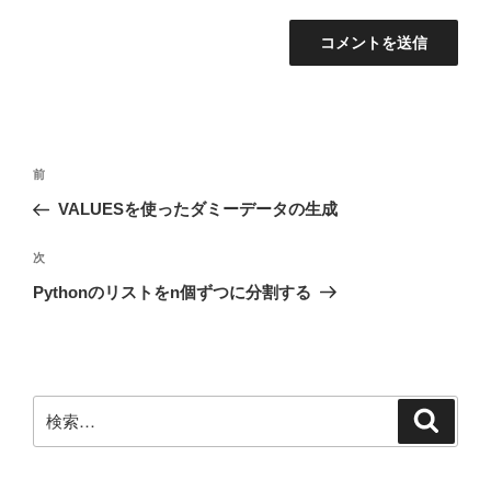
投
前
前
稿
の
VALUESを使ったダミーデータの生成
ナ
投
ビ
稿
次
次
ゲ
の
Pythonのリストをn個ずつに分割する
投
ー
稿
シ
ョ
ン
検
検
索
索: