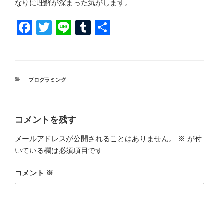
なりに理解が深まった気がします。
F
T
Li
T
共
a
wi
n
u
有
c
tt
e
m
e
er
bl
カ
プログラミング
b
r
テ
ゴ
o
リ
ー
o
コメントを残す
k
メールアドレスが公開されることはありません。
※
が付
いている欄は必須項目です
コメント
※