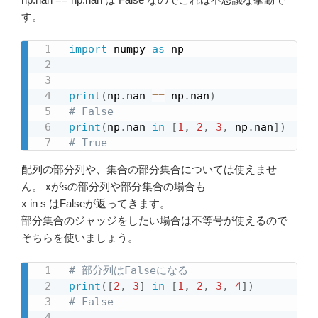
す。
import
 numpy 
as
 np

print
(
np
.
nan 
==
 np
.
nan
)
# False
print
(
np
.
nan 
in
[
1
,
2
,
3
,
 np
.
nan
]
)
# True
配列の部分列や、集合の部分集合については使えませ
ん。 xがsの部分列や部分集合の場合も
x in s はFalseが返ってきます。
部分集合のジャッジをしたい場合は不等号が使えるので
そちらを使いましょう。
# 部分列はFalseになる
print
(
[
2
,
3
]
in
[
1
,
2
,
3
,
4
]
)
# False