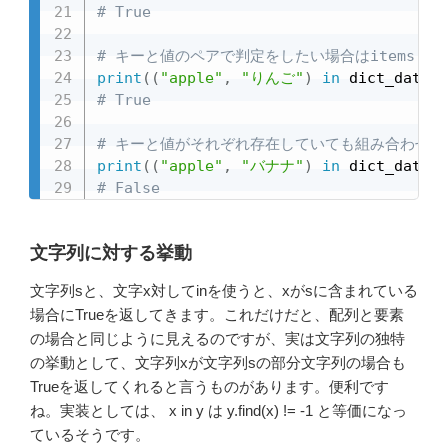
# True
# キーと値のペアで判定をしたい場合はitems()
print
(
(
"apple"
,
"りんご"
)
in
 dict_data
.
i
# True
# キーと値がそれぞれ存在していても組み合わせが違
print
(
(
"apple"
,
"バナナ"
)
in
 dict_data
.
i
# False
文字列に対する挙動
文字列sと、文字x対してinを使うと、xがsに含まれている
場合にTrueを返してきます。これだけだと、配列と要素
の場合と同じように見えるのですが、実は文字列の独特
の挙動として、文字列xが文字列sの部分文字列の場合も
Trueを返してくれると言うものがあります。便利です
ね。実装としては、 x in y は y.find(x) != -1 と等価になっ
ているそうです。