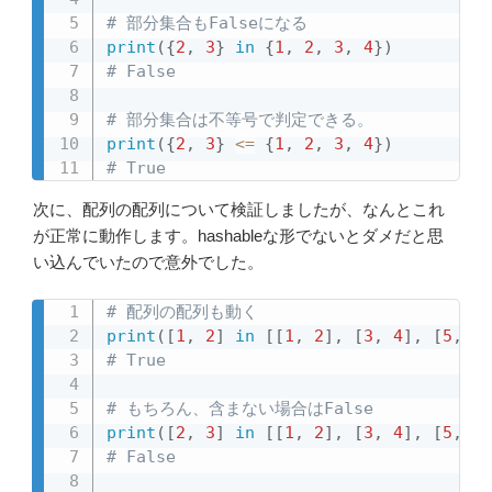
# 部分集合もFalseになる
print
(
{
2
,
3
}
in
{
1
,
2
,
3
,
4
}
)
# False
# 部分集合は不等号で判定できる。
print
(
{
2
,
3
}
<=
{
1
,
2
,
3
,
4
}
)
# True
次に、配列の配列について検証しましたが、なんとこれ
が正常に動作します。hashableな形でないとダメだと思
い込んでいたので意外でした。
# 配列の配列も動く
print
(
[
1
,
2
]
in
[
[
1
,
2
]
,
[
3
,
4
]
,
[
5
,
6
]
# True
# もちろん、含まない場合はFalse
print
(
[
2
,
3
]
in
[
[
1
,
2
]
,
[
3
,
4
]
,
[
5
,
6
]
# False