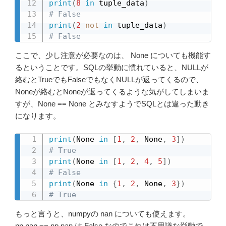
print
(
8
in
 tuple_data
)
# False
print
(
2
not
in
 tuple_data
)
# False
ここで、少し注意が必要なのは、 None についても機能す
るということです。SQLの挙動に慣れていると、NULLが
絡むとTrueでもFalseでもなくNULLが返ってくるので、
Noneが絡むとNoneが返ってくるような気がしてしまいま
すが、None == None とみなすようでSQLとは違った動き
になります。
print
(
None 
in
[
1
,
2
,
 None
,
3
]
)
# True
print
(
None 
in
[
1
,
2
,
4
,
5
]
)
# False
print
(
None 
in
{
1
,
2
,
 None
,
3
}
)
# True
もっと言うと、numpyの nan についても使えます。
np.nan == np.nan は False なのでこれは不思議な挙動で