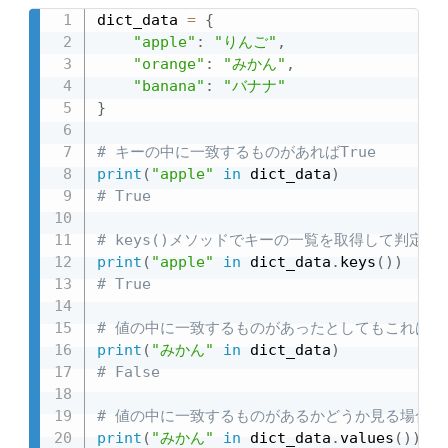
dict_data 
=
{
"apple"
:
"りんご"
,
"orange"
:
"みかん"
,
"banana"
:
"バナナ"
}
# キーの中に一致するものがあればTrue
print
(
"apple"
in
 dict_data
)
# True
# keys()メソッドでキーの一覧を取得して判定
print
(
"apple"
in
 dict_data
.
keys
(
)
)
# True
# 値の中に一致するものがあったとしてもこれはFal
print
(
"みかん"
in
 dict_data
)
# False
# 値の中に一致するものがあるかどうか見る場合は、v
print
(
"みかん"
in
 dict_data
.
values
(
)
)