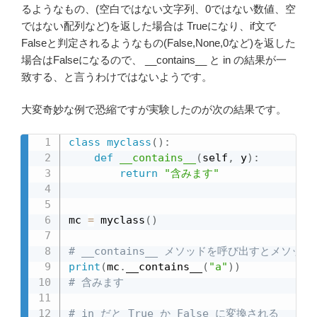
るようなもの、(空白ではない文字列、0ではない数値、空
ではない配列など)を返した場合は Trueになり、if文で
Falseと判定されるようなもの(False,None,0など)を返した
場合はFalseになるので、 __contains__ と in の結果が一
致する、と言うわけではないようです。
大変奇妙な例で恐縮ですが実験したのが次の結果です。
class
myclass
(
)
:
def
__contains__
(
self
,
 y
)
:
return
"含みます"
mc 
=
 myclass
(
)
# __contains__ メソッドを呼び出すとメソ
print
(
mc
.
__contains__
(
"a"
)
)
# 含みます
# in だと True か False に変換される