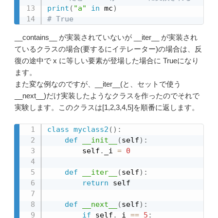
print
(
"a"
in
 mc
)
# True
__contains__ が実装されていないが __iter__ が実装され
ているクラスの場合(要するにイテレーター)の場合は、反
復の途中で x に等しい要素が登場した場合に Trueになり
ます。
また変な例なのですが、__iter__(と、セットで使う
__next__)だけ実装したようなクラスを作ったのでそれで
実験します。このクラスは[1,2,3,4,5]を順番に返します。
class
myclass2
(
)
:
def
__init__
(
self
)
:
        self
.
_i 
=
0
def
__iter__
(
self
)
:
return
 self

def
__next__
(
self
)
:
if
 self
.
_i 
==
5
: