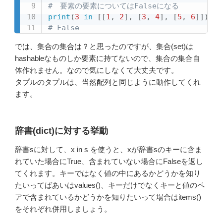
#　要素の要素についてはFalseになる
print
(
3
in
[
[
1
,
2
]
,
[
3
,
4
]
,
[
5
,
6
]
]
)
# False
では、集合の集合は？と思ったのですが、集合(set)は
hashableなものしか要素に持てないので、集合の集合自
体作れません。なので気にしなくて大丈夫です。
タプルのタプルは、当然配列と同じように動作してくれ
ます。
辞書(dict)に対する挙動
辞書sに対して、x in s を使うと、xが辞書sのキーに含ま
れていた場合にTrue、含まれていない場合にFalseを返し
てくれます。キーではなく値の中にあるかどうかを知り
たいってばあいはvalues()、キーだけでなくキーと値のペ
アで含まれているかどうかを知りたいって場合はitems()
をそれぞれ併用しましょう。