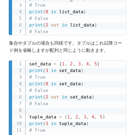
# True
print
(
8
in
 list_data
)
# False
print
(
2
not
in
 list_data
)
# False
集合やタプルの場合も同様です。タプルはこれ以降コー
ド例を省略しますが配列と同じように動きます。
set_data 
=
{
1
,
2
,
3
,
4
,
5
}
print
(
3
in
 set_data
)
# True
print
(
8
in
 set_data
)
# False
print
(
2
not
in
 set_data
)
# False
tuple_data 
=
(
1
,
2
,
3
,
4
,
5
)
print
(
3
in
 tuple_data
)
# True