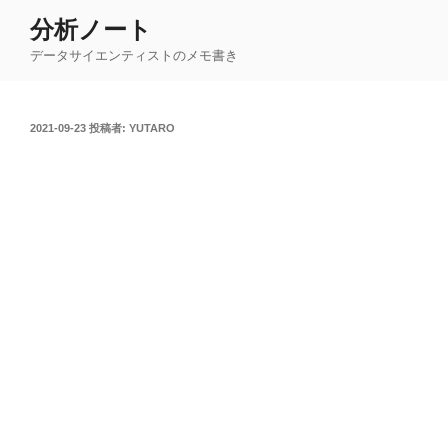
コ
分析ノート
ン
データサイエンティストのメモ書き
テ
ン
ツ
投
2021-09-23
投稿者:
YUTARO
へ
稿
ス
日:
キ
ッ
プ