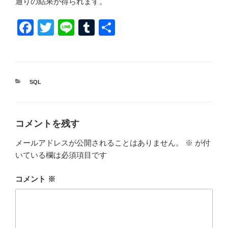
通りの結果が得られます。
F
T
Li
T
共
a
wi
n
u
有
c
tt
e
m
e
er
bl
カ
SQL
b
r
テ
ゴ
o
リ
ー
o
コメントを残す
k
メールアドレスが公開されることはありません。
※
が付
いている欄は必須項目です
コメント
※