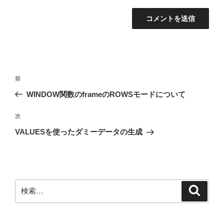
投
前
前
稿
の
WINDOW関数のframeのROWSモードについて
ナ
投
ビ
稿
次
次
ゲ
の
VALUESを使ったダミーデータの生成
投
ー
稿
シ
ョ
ン
検
検
索
索: