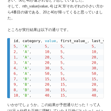
きい、50と40が返されると予想していました。
そして、nth_value(value, 4) は’A’,’B’それぞれの小さい方か
ら4番目の値である、20と40が帰ってくると思っていまし
た。
ところが実行結果は以下の通りです。
id
,
 category
,
value
,
 first_value_
,
 last_val
5
,
'A'
,
5
,
5
,
5
,
2
,
'A'
,
10
,
5
,
10
,
1
,
'A'
,
20
,
5
,
20
,
3
,
'A'
,
20
,
5
,
20
,
4
,
'A'
,
30
,
5
,
30
,
6
,
'A'
,
50
,
5
,
50
,
7
,
'B'
,
15
,
15
,
15
,
9
,
'B'
,
20
,
15
,
20
,
8
,
'B'
,
30
,
15
,
30
,
10
,
'B'
,
40
,
15
,
40
,
いかがでしょうか。この結果が予想通りだった！って人
は(元々仕様を正確に理解していた人以外に)いらっしゃい