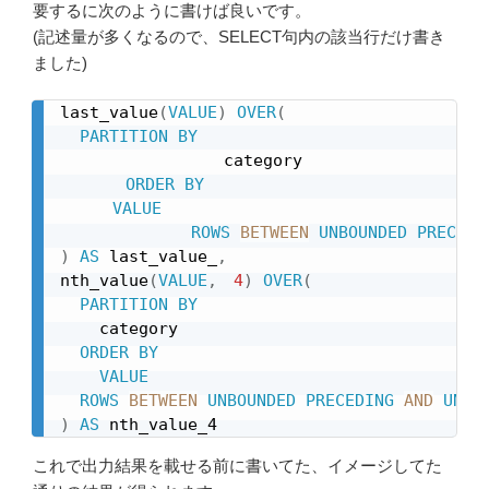
要するに次のように書けば良いです。
(記述量が多くなるので、SELECT句内の該当行だけ書き
ました)
last_value
(
VALUE
)
OVER
(
PARTITION
BY
　　　　　　　　　　category

ORDER
BY
VALUE
ROWS
BETWEEN
UNBOUNDED
PRECEDI
)
AS
 last_value_
,
nth_value
(
VALUE
,
4
)
OVER
(
PARTITION
BY
    category

ORDER
BY
VALUE
ROWS
BETWEEN
UNBOUNDED
PRECEDING
AND
UNBO
)
AS
 nth_value_4
これで出力結果を載せる前に書いてた、イメージしてた