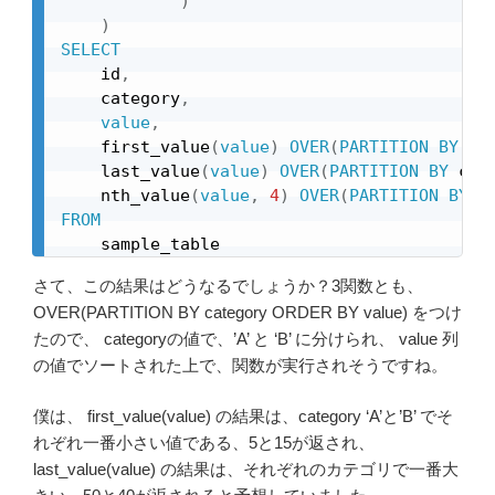
)
)
SELECT
    id
,
    category
,
value
,
    first_value
(
value
)
OVER
(
PARTITION
BY
 ca
    last_value
(
value
)
OVER
(
PARTITION
BY
 cat
    nth_value
(
value
,
4
)
OVER
(
PARTITION
BY
 c
FROM
    sample_table
さて、この結果はどうなるでしょうか？3関数とも、
OVER(PARTITION BY category ORDER BY value) をつけ
たので、 categoryの値で、’A’ と ‘B’ に分けられ、 value 列
の値でソートされた上で、関数が実行されそうですね。
僕は、 first_value(value) の結果は、category ‘A’と’B’ でそ
れぞれ一番小さい値である、5と15が返され、
last_value(value) の結果は、それぞれのカテゴリで一番大