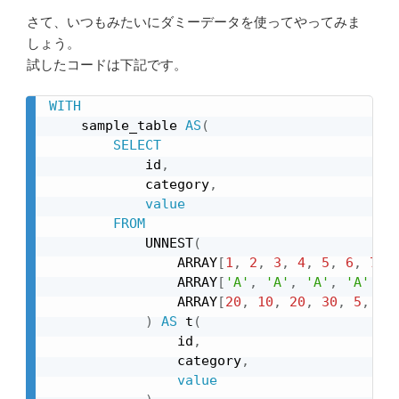
さて、いつもみたいにダミーデータを使ってやってみま
しょう。
試したコードは下記です。
WITH
    sample_table 
AS
(
SELECT
            id
,
            category
,
value
FROM
            UNNEST
(
                ARRAY
[
1
,
2
,
3
,
4
,
5
,
6
,
7
,
                ARRAY
[
'A'
,
'A'
,
'A'
,
'A'
,
'
                ARRAY
[
20
,
10
,
20
,
30
,
5
,
50
)
AS
 t
(
                id
,
                category
,
value