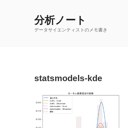
コ
ン
テ
分析ノート
ン
データサイエンティストのメモ書き
ツ
へ
ス
キ
ッ
プ
statsmodels-kde