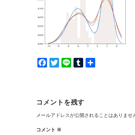
F
T
Li
T
共
a
wi
n
u
有
c
tt
e
m
e
er
bl
b
r
コメントを残す
o
メールアドレスが公開されることはありませ
o
k
コメント
※