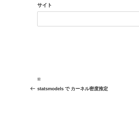
サイト
投
前
前
稿
の
statsmodels で カーネル密度推定
投
ナ
稿
ビ
ゲ
ー