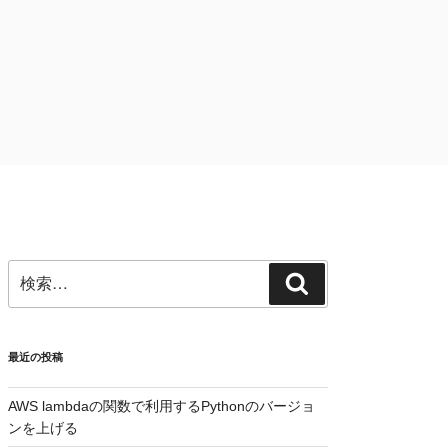
検
検
索:
索
最近の投稿
AWS lambdaの関数で利用するPythonのバージョ
ンを上げる