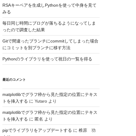
RSAキーペアを生成しPythonを使って中身を見て
みる
毎日同じ時間にブログが落ちるようになってしま
ったので調査した結果
Gitで間違ったブランチにcommitしてしまった場合
にコミットを別ブランチに移す方法
Pythonのライブラリを使って祝日の一覧を得る
最近のコメント
matplotlibでグラフ枠から見た指定の位置にテキス
トを挿入する
に
Yutaro
より
matplotlibでグラフ枠から見た指定の位置にテキス
トを挿入する
に
匿名
より
pipでライブラリをアップデートする
に
椎原 功