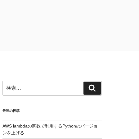
検
検
索:
索
最近の投稿
AWS lambdaの関数で利用するPythonのバージョ
ンを上げる