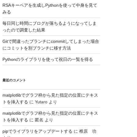
RSAキーペアを生成しPythonを使って中身を見て
みる
毎日同じ時間にブログが落ちるようになってしま
ったので調査した結果
Gitで間違ったブランチにcommitしてしまった場合
にコミットを別ブランチに移す方法
Pythonのライブラリを使って祝日の一覧を得る
最近のコメント
matplotlibでグラフ枠から見た指定の位置にテキス
トを挿入する
に
Yutaro
より
matplotlibでグラフ枠から見た指定の位置にテキス
トを挿入する
に
匿名
より
pipでライブラリをアップデートする
に
椎原 功