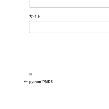
サイト
投
前
前
稿
の
pythonでMD5
投
ナ
稿
ビ
ゲ