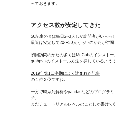
っておきます。
アクセス数が安定してきた
50記事の頃は毎日2~3人しか訪問者がいら
最近は安定して20〜30人くらいのかたが訪
初回訪問のかたの多くはMeCabのインスト
grahpvizのイストール方法を探しているよう
2019年第1四半期によく読まれた記事
の１位２位ですね。
一方で時系列解析やpandasなどのプログラ
チ。
まだチュートリアルレベルのことしか書けて