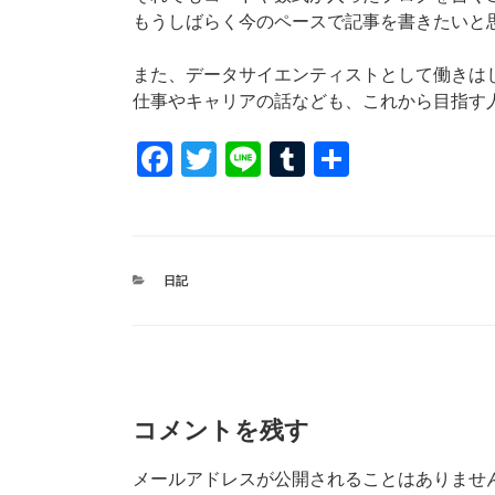
もうしばらく今のペースで記事を書きたいと
また、データサイエンティストとして働きは
仕事やキャリアの話なども、これから目指す
F
T
Li
T
共
a
wi
n
u
有
c
tt
e
m
e
er
bl
カ
日記
b
r
テ
ゴ
o
リ
ー
o
k
コメントを残す
メールアドレスが公開されることはありませ