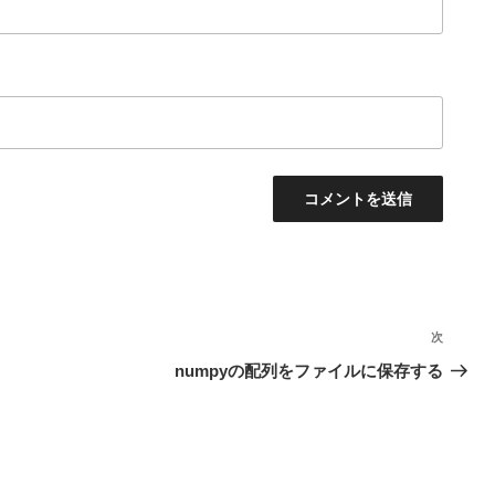
次
次
の
numpyの配列をファイルに保存する
投
稿