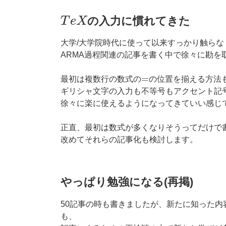
T
e
X
の入力に慣れてきた
大学/大学院時代に使って以来すっかり触らな
ARMA過程関連の記事を書く中で徐々に勘を
=
最初は複数行の数式の
の位置を揃える方法
ギリシャ文字の入力も不等号もアクセント記
徐々に楽に使えるようになってきていい感じ
正直、最初は数式が多くなりそうってだけで
改めてそれらの記事化も検討します。
やっぱり勉強になる(再掲)
50記事の時も書きましたが、新たに知った
も、