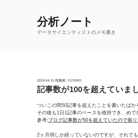
コ
ン
テ
分析ノート
ン
データサイエンティストのメモ書き
ツ
へ
ス
キ
ッ
プ
投
2019-04-15
投稿者:
YUTARO
稿
記事数が100を超えていま
日:
ついこの間50記事を超えたことを書いたばか
その後も1日1記事のペースを維持でき、めで
参考:
ブログ記事数が50を超えていたので振り
2ヶ月弱しか経っていないのですが、それで