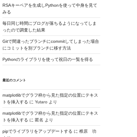
RSAキーペアを生成しPythonを使って中身を見て
みる
毎日同じ時間にブログが落ちるようになってしま
ったので調査した結果
Gitで間違ったブランチにcommitしてしまった場合
にコミットを別ブランチに移す方法
Pythonのライブラリを使って祝日の一覧を得る
最近のコメント
matplotlibでグラフ枠から見た指定の位置にテキス
トを挿入する
に
Yutaro
より
matplotlibでグラフ枠から見た指定の位置にテキス
トを挿入する
に
匿名
より
pipでライブラリをアップデートする
に
椎原 功