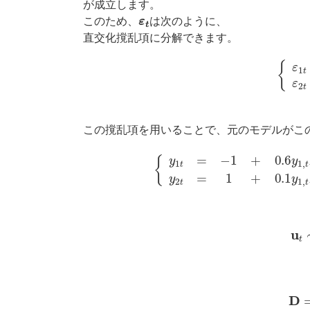
が成立します。
ε
t
このため、
は次のように、
直交化撹乱項に分解できます。
{
ε
1
t
=
u
1
この撹乱項を用いることで、元のモデルがこ
{
y
1
t
=
−
1
+
0.6
y
1
,
t
−
1
+
0.3
y
2
,
t
−
1
+
u
1
u
D