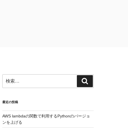
検
検
索:
索
最近の投稿
AWS lambdaの関数で利用するPythonのバージョ
ンを上げる