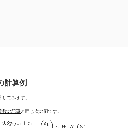
の計算例
算してみます。
関数の記事
と同じ次の例です。
=
1
+
0.1
y
1
,
t
−
1
+
0.8
y
2
,
t
−
1
+
ε
2
t
,
(
ε
1
t
ε
2
t
)
∼
W
.
N
.
(
Σ
)