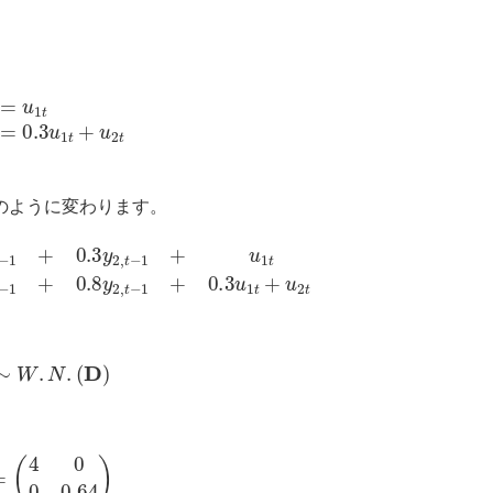
t
ε
2
t
=
0.3
u
1
t
+
u
2
t
のように変わります。
t
y
2
t
=
1
+
0.1
y
1
,
t
−
1
+
0.8
y
2
,
t
−
1
+
0.3
u
1
t
+
u
2
t
t
∼
W
.
N
.
(
D
)
=
(
4
0
0
0.64
)