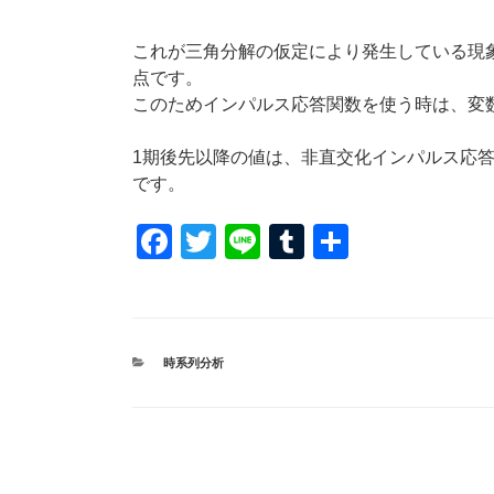
これが三角分解の仮定により発生している現
点です。
このためインパルス応答関数を使う時は、変
1期後先以降の値は、非直交化インパルス応
です。
F
T
Li
T
共
a
wi
n
u
有
c
tt
e
m
e
er
bl
カ
時系列分析
b
r
テ
ゴ
o
リ
ー
o
k