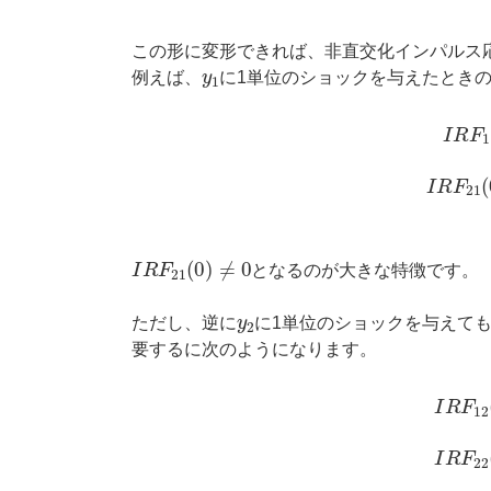
この形に変形できれば、非直交化インパルス
y
1
例えば、
に1単位のショックを与えたとき
I
R
F
11
(
0
)
=
∂
y
1
t
∂
u
I
R
F
21
(
0
)
≠
0
となるのが大きな特徴です。
y
2
ただし、逆に
に1単位のショックを与えて
要するに次のようになります。
I
R
F
12
(
0
)
=
∂
y
1
t
∂
u