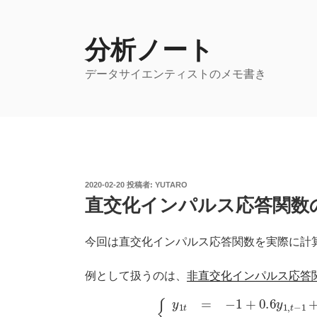
コ
ン
テ
分析ノート
ン
データサイエンティストのメモ書き
ツ
へ
ス
キ
ッ
プ
投
2020-02-20
投稿者:
YUTARO
稿
直交化インパルス応答関数
日:
今回は直交化インパルス応答関数を実際に計
例として扱うのは、
非直交化インパルス応答
{
y
1
t
=
−
1
+
0.6
y
1
,
t
−
1
+
0.3
y
2
,
t
−
1
+
ε
1
t
y
2
t