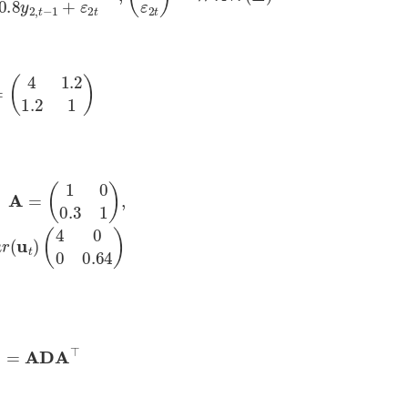
=
(
4
1.2
1.2
1
)
,
D
=
V
a
r
(
u
t
)
(
4
0
0
0.64
)
Σ
=
ADA
⊤