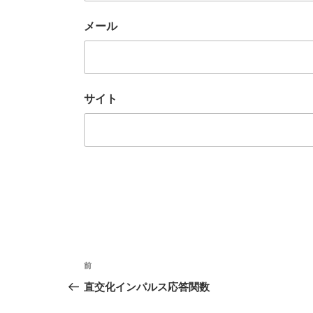
メール
サイト
投
前
前
稿
の
直交化インパルス応答関数
投
ナ