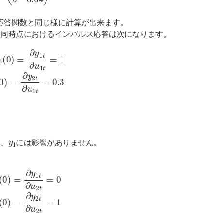
応答関数と同じ様に計算が出来ます。
の同時点におけるインパルス応答は次になります。
1
t
=
1
I
R
F
21
(
0
)
=
∂
y
2
t
∂
u
1
t
=
0.3
y
1
も、
には影響がありません。
2
t
=
0
I
R
F
22
(
0
)
=
∂
y
2
t
∂
u
2
t
=
1