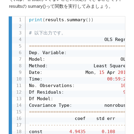
resultsの sumary()って関数を実行してみましょう。
print
(
results
.
summary
(
)
)
# 以下出力です。
==
==
==
==
==
==
==
==
==
==
==
==
==
==
==
==
==
==
==
=
Dep
.
 Variable
:
                      y  
Model
:
                            OLS  
Method
:
                 Least Squares  
Date
:
                Mon
,
15
 Apr 
2019
  
Time
:
00
:
59
:
22
  
No
.
 Observations
:
100
  
Df Residuals
:
95
  
Df Model
:
4
Covariance Type
:
==
==
==
==
==
==
==
==
==
==
==
==
==
==
==
==
==
==
==
=
                 coef    std err       
-
-
-
-
-
-
-
-
-
-
-
-
-
-
-
-
-
-
-
-
-
-
-
-
-
-
-
-
-
-
-
-
-
-
-
-
-
-
-
const          
4.9435
0.108
45