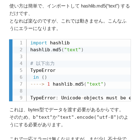
使い方は簡単で、インポートして hashlib.md5(“text”) する
だけです、
となれば楽なのですが、これでは動きません。こんなふ
うにエラーになります。
import
 hashlib

hashlib
.
md5
(
"text"
)
# 以下出力
TypeError                              
in
(
)
-
-
-
-
>
1
 hashlib
.
md5
(
"text"
)
TypeError
:
 Unicode
-
objects must be enco
これは、bytes型でデータを渡す必要があるからです。
そのため、
b"text"
か
"text".encode("utf-8")
のよ
うにする必要があります。
これで一応エラーは無くなりますが、まだ少し不十分で