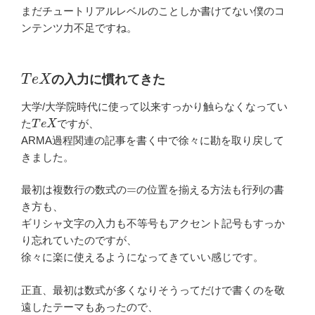
まだチュートリアルレベルのことしか書けてない僕のコ
ンテンツ力不足ですね。
T
e
X
の入力に慣れてきた
大学/大学院時代に使って以来すっかり触らなくなってい
T
e
X
た
ですが、
ARMA過程関連の記事を書く中で徐々に勘を取り戻して
きました。
=
最初は複数行の数式の
の位置を揃える方法も行列の書
き方も、
ギリシャ文字の入力も不等号もアクセント記号もすっか
り忘れていたのですが、
徐々に楽に使えるようになってきていい感じです。
正直、最初は数式が多くなりそうってだけで書くのを敬
遠したテーマもあったので、