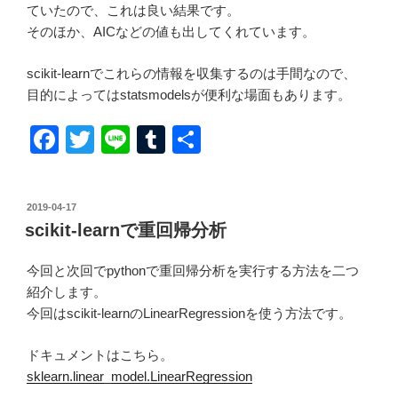
ていたので、これは良い結果です。
そのほか、AICなどの値も出してくれています。
scikit-learnでこれらの情報を収集するのは手間なので、
目的によってはstatsmodelsが便利な場面もあります。
F
T
Li
T
共
a
wi
n
u
有
c
tt
e
m
投
2019-04-17
e
er
bl
稿
scikit-learnで重回帰分析
日:
b
r
今回と次回でpythonで重回帰分析を実行する方法を二つ
o
紹介します。
o
今回はscikit-learnのLinearRegressionを使う方法です。
k
ドキュメントはこちら。
sklearn.linear_model.LinearRegression