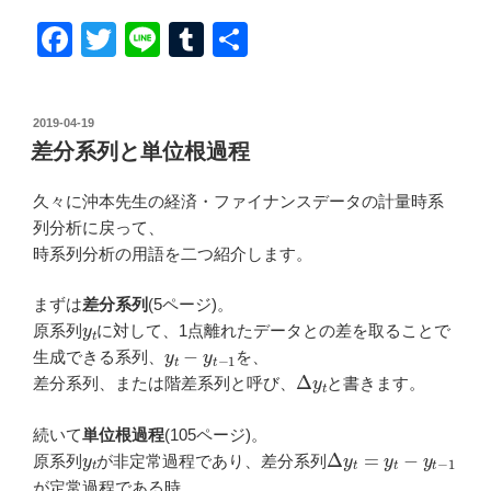
F
T
Li
T
共
a
wi
n
u
有
c
tt
e
m
投
2019-04-19
e
er
bl
稿
差分系列と単位根過程
日:
b
r
久々に沖本先生の経済・ファイナンスデータの計量時系
o
列分析に戻って、
o
時系列分析の用語を二つ紹介します。
k
まずは
差分系列
(5ページ)。
y
t
原系列
に対して、1点離れたデータとの差を取ることで
y
t
−
y
t
−
1
生成できる系列、
を、
Δ
y
t
差分系列、または階差系列と呼び、
と書きます。
続いて
単位根過程
(105ページ)。
y
t
Δ
y
t
=
y
t
−
y
t
−
1
原系列
が非定常過程であり、差分系列
が定常過程である時、