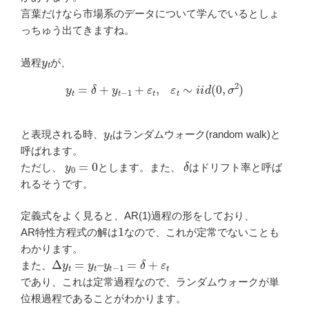
言葉だけなら市場系のデータについて学んでいるとしょ
っちゅう出てきますね。
y
t
過程
が、
y
t
=
δ
+
y
t
−
1
+
ε
t
,
ε
t
∼
i
i
d
(
0
,
σ
2
)
y
t
と表現される時、
はランダムウォーク(random walk)と
呼ばれます。
y
0
=
0
δ
ただし、
とします。また、
はドリフト率と呼ば
れるそうです。
定義式をよく見ると、AR(1)過程の形をしており、
1
AR特性方程式の解は
なので、これが定常でないことも
わかります。
Δ
y
t
=
y
t
–
y
t
−
1
=
δ
+
ε
t
また、
であり、これは定常過程なので、ランダムウォークが単
位根過程であることがわかります。