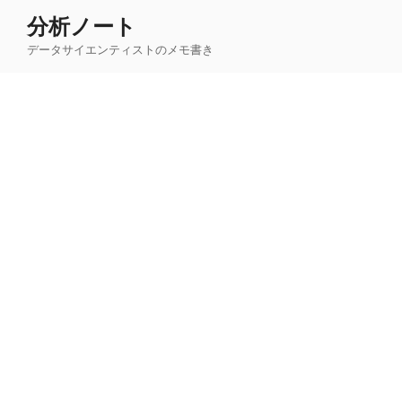
コ
分析ノート
ン
データサイエンティストのメモ書き
テ
ン
ツ
へ
ス
キ
ッ
プ