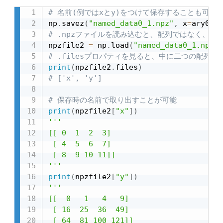
# 名前(例ではxとy)をつけて保存することも可能
np
.
savez
(
"named_data0_1.npz"
,
 x
=
ary0
,
 y
# .npzファイルを読み込むと、配列ではなく、Np
npzfile2 
=
 np
.
load
(
"named_data0_1.npz"
)
# .filesプロパティを見ると、中に二つの配列
print
(
npzfile2
.
files
)
# ['x', 'y']
# 保存時の名前で取り出すことが可能
print
(
npzfile2
[
"x"
]
)
'''

[[ 0  1  2  3]

 [ 4  5  6  7]

 [ 8  9 10 11]]

'''
print
(
npzfile2
[
"y"
]
)
'''

[[  0   1   4   9]

 [ 16  25  36  49]

 [ 64  81 100 121]]
