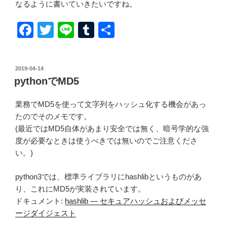
なるように書いていきたいですね。
F
T
Li
T
共
a
wi
n
u
有
c
tt
e
m
投
2019-04-14
e
er
bl
稿
pythonでMD5
日:
b
r
業務でMD5を使って文字列をハッシュ化する機会があっ
o
たのでそのメモです。
o
(最近ではMD5自体があまり安全では無く、暗号学的な強
k
度が必要なときは使うべきでは無いのでご注意くださ
い。)
python3では、標準ライブラリにhashlibというものがあ
り、これにMD5が実装されています。
ドキュメント:
hashlib — セキュアハッシュおよびメッセ
ージダイジェスト