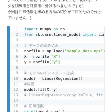
タを訓練用と評価用に分けるべきなのですが、
今回は回帰係数を求める方法の紹介が主目的なので分け
ていません。)
import
 numpy 
as
from
 sklearn
.
linear_model 
import
 Linear
# データの読み込み
npzfile 
=
 np
.
load
(
"sample_data.npz"
)
X 
=
 npzfile
[
"X"
]
y 
=
 npzfile
[
"y"
]
# モデルのインスタンス生成
model 
=
 LinearRegression
(
)
#学習
model
.
fit
(
X
,
 y
)
# LinearRegression(copy_X=True, fit_int
# 回帰係数
print
(
model
.
coef_
)