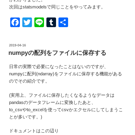
次回はstatsmodelsで同じことをやってみます。
F
T
Li
T
共
a
wi
n
u
有
c
tt
e
m
投
2019-04-16
e
er
bl
稿
numpyの配列をファイルに保存する
日:
b
r
日常の実際で必要になったことはないのですが、
o
numpyに配列(ndarray)をファイルに保存する機能がある
o
のでその紹介です。
k
(実用上、ファイルに保存したくなるようなデータは
pandasのデータフレームに変換したあと、
to_csvやto_excelを使ってcsvかエクセルにしてしまうこ
とが多いです。)
ドキュメントはこの辺り