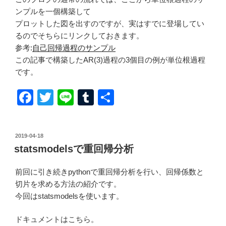
ンプルを一個構築して
プロットした図を出すのですが、実はすでに登場してい
るのでそちらにリンクしておきます。
参考:
自己回帰過程のサンプル
この記事で構築したAR(3)過程の3個目の例が単位根過程
です。
F
T
Li
T
共
a
wi
n
u
有
c
tt
e
m
投
2019-04-18
e
er
bl
稿
statsmodelsで重回帰分析
日:
b
r
前回に引き続きpythonで重回帰分析を行い、回帰係数と
o
切片を求める方法の紹介です。
o
今回はstatsmodelsを使います。
k
ドキュメントはこちら。