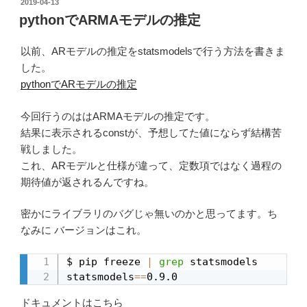
投
2019-04-13
e
er
bl
稿
pythonでARMAモデルの推定
日:
b
r
以前、ARモデルの推定をstatsmodelsで行う方法を書きま
o
した。
o
pythonでARモデルの推定
k
今回行うのははARMAモデルの推定です。
結果に表示されるconstが、予想してた値にならず結構苦
戦しました。
これ、ARモデルと仕様が違って、定数項ではなく過程の
期待値が返されるんですね。
密かにライブラリのバグじゃ無いのかと思ってます。ち
なみに バージョンはこれ。
$ pip freeze 
|
grep
 statsmodels

statsmodels
==
0.9.0
ドキュメントはこちら