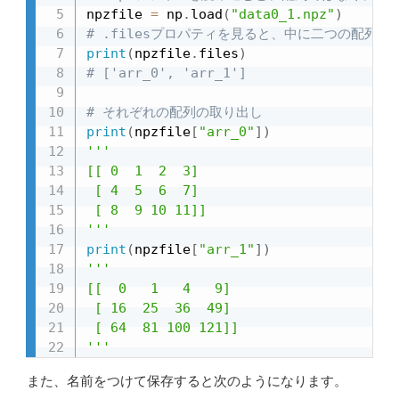
npzfile 
=
 np
.
load
(
"data0_1.npz"
)
# .filesプロパティを見ると、中に二つの配列
print
(
npzfile
.
files
)
# ['arr_0', 'arr_1']
# それぞれの配列の取り出し
print
(
npzfile
[
"arr_0"
]
)
'''

[[ 0  1  2  3]

 [ 4  5  6  7]

 [ 8  9 10 11]]

'''
print
(
npzfile
[
"arr_1"
]
)
'''

[[  0   1   4   9]

 [ 16  25  36  49]

 [ 64  81 100 121]]

'''
また、名前をつけて保存すると次のようになります。