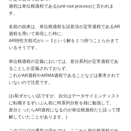
過程は単位根過程である(unit root process)と言われま
す。
名前の由来は、単位根過程を誤差項が定常過程であるAR
過程を用いて表現した時に、
z
=
1
AR特性方程式が
という解を１つ持つことらかきて
いるそうです。
単位根過程の定義においては、差分系列が定常過程であ
ることしか定義されておらず、
これがAR過程やARMA過程であることなどは要求されて
いないので注意です。
(お恥ずかしい話ですが、自分はデータサイエンティスト
に転職するずいぶん前に時系列分析を雑に勉強して、
差分とったらAR過程になるのが単位根過程だと誤って理
解していたことがあります。)
このブログの通常の流れでは、ここから単位根過程のサ