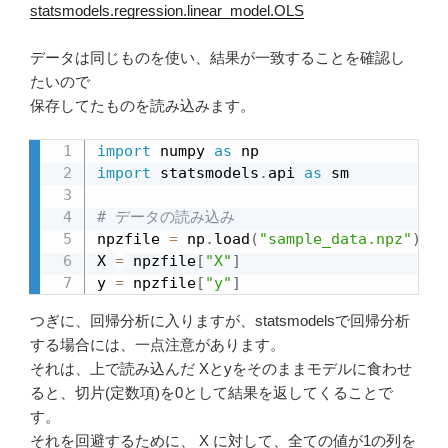
statsmodels.regression.linear_model.OLS
データは同じものを使い、結果が一致することを確認し
たいので
保存してたものを読み込みます。
import
 numpy 
as
import
 statsmodels
.
api 
as
 sm

# データの読み込み
npzfile 
=
 np
.
load
(
"sample_data.npz"
)
X 
=
 npzfile
[
"X"
]
y 
=
 npzfile
[
"y"
]
つぎに、回帰分析に入りますが、statsmodelsで回帰分析
する場合には、一点注意があります。
それは、上で読み込んだ Xとyをそのままモデルに食わせ
ると、切片(定数項)を0として結果を返してくることで
す。
それを回避するために、 X に対して、全ての値が1の列を