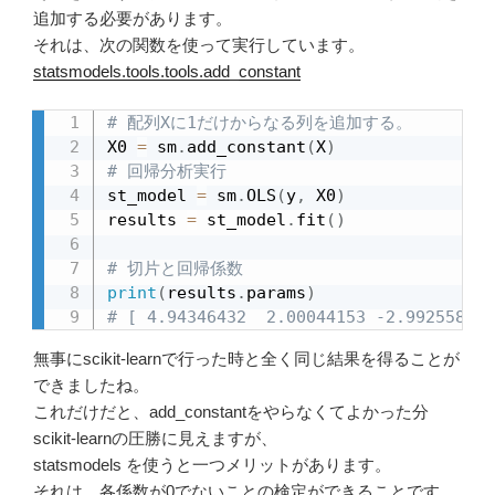
追加する必要があります。
それは、次の関数を使って実行しています。
statsmodels.tools.tools.add_constant
# 配列Xに1だけからなる列を追加する。
X0 
=
 sm
.
add_constant
(
X
)
# 回帰分析実行
st_model 
=
 sm
.
OLS
(
y
,
 X0
)
results 
=
 st_model
.
fit
(
)
# 切片と回帰係数
print
(
results
.
params
)
# [ 4.94346432  2.00044153 -2.99255801 
無事にscikit-learnで行った時と全く同じ結果を得ることが
できましたね。
これだけだと、add_constantをやらなくてよかった分
scikit-learnの圧勝に見えますが、
statsmodels を使うと一つメリットがあります。
それは、各係数が0でないことの検定ができることです。