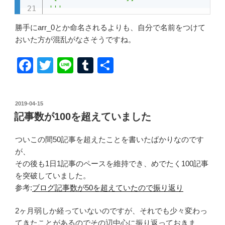
'''
勝手にarr_0とか命名されるよりも、自分で名前をつけて
おいた方が混乱がなさそうですね。
F
T
Li
T
共
a
wi
n
u
有
c
tt
e
m
投
2019-04-15
e
er
bl
稿
記事数が100を超えていました
日:
b
r
ついこの間50記事を超えたことを書いたばかりなのです
o
が、
o
その後も1日1記事のペースを維持でき、めでたく100記事
k
を突破していました。
参考:
ブログ記事数が50を超えていたので振り返り
2ヶ月弱しか経っていないのですが、それでも少々変わっ
てきたことがあるのでその辺中心に振り返っておきま