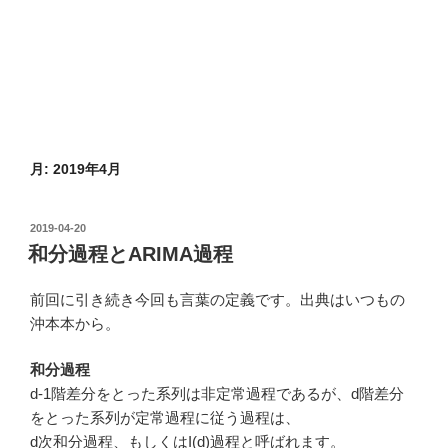
月:
2019年4月
投
2019-04-20
稿
和分過程とARIMA過程
日:
前回に引き続き今回も言葉の定義です。出典はいつもの
沖本本から。
和分過程
d-1階差分をとった系列は非定常過程であるが、d階差分
をとった系列が定常過程に従う過程は、
d次和分過程、もしくはI(d)過程と呼ばれます。