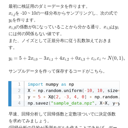
最初に検証用のダミーデータを作ります。
x
i
,
j
を -10 ~ 10の一様分布からサンプリングし、次の式で
y
i
を作ります。
x
i
,
3
x
i
,
3
y
i
の係数が0になっていることから分かる通り、
は
には何の関係もない値です。
また、ノイズとして正規分布に従う乱数加えておきま
す。
y
i
=
5
+
2
x
i
,
0
−
3
x
i
,
1
+
4
x
i
1
,
2
,
⋯
+
0
,
99
x
i
,
3
+
ε
i
,
ε
i
∼
N
(
0
,
1
)
,
i
=
0
,
サンプルデータを作って保存するコードがこちら。
import
 numpy 
as
 np

X 
=
 np
.
random
.
uniform
(
-
10
,
10
,
 size
=
(
10
y 
=
5
+
 X@
[
2
,
-
3
,
4
,
0
]
+
 np
.
random
.
nor
np
.
savez
(
"sample_data.npz"
,
 X
=
X
,
 y
=
y
)
早速、回帰分析して回帰係数と定数項ついでに決定係数
を求めてみましょう。
(回帰分析の目的が予測モデルを作ることであれば、デー