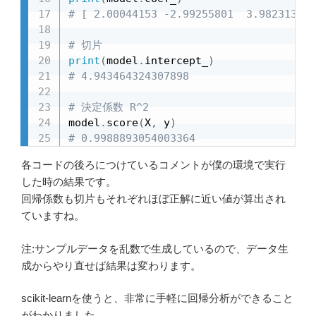
# [ 2.00044153 -2.99255801  3.98231315 
# 切片
print
(
model
.
intercept_
)
# 4.943464324307898
# 決定係数 R^2
model
.
score
(
X
,
 y
)
# 0.9988893054003364
各コードの後ろにつけているコメントが僕の環境で実行
した時の結果です。
回帰係数も切片もそれぞれほぼ正解に近い値が算出され
ていますね。
注:サンプルデータを乱数で生成しているので、データ生
成からやり直せば結果は変わります。
scikit-learnを使うと、非常に手軽に回帰分析ができること
がわかりました。