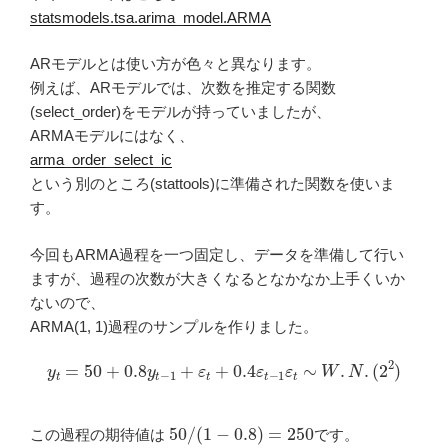
statsmodels.tsa.arima_model.ARMA
ARモデルとは使い方が色々と異なります。
例えば、ARモデルでは、次数を推定する関数
(select_order)をモデルが持っていましたが、
ARMAモデルにはなく、
arma_order_select_ic
という別のところ(stattools)に準備された関数を使いま
す。
今回もARMA過程を一つ固定し、データを準備して行い
ますが、過程の次数が大きくなるとなかなか上手くいか
ないので、
ARMA(1, 1)過程のサンプルを作りました。
y
t
=
50
+
0.8
y
t
−
1
+
ε
t
+
0.4
ε
t
−
1
ε
t
∼
W
.
N
.
(
2
2
)
50
/
(
1
−
0.8
)
=
250
この過程の期待値は
です。