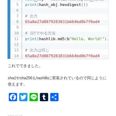
print
(
hash_obj
.
hexdigest
(
)
)
# 出力
65a8e27d8879283831b664bd8b7f0ad4
# 1行でやる方法
print
(
hashlib
.
md5
(
b
"Hello, World!"
)
.
hex
# 出力は同じ
65a8e27d8879283831b664bd8b7f0ad4
これでできました。
sha1やsha256もhashlibに実装されているので同じように
使えます。
F
T
Li
T
共
a
wi
n
u
有
c
tt
e
m