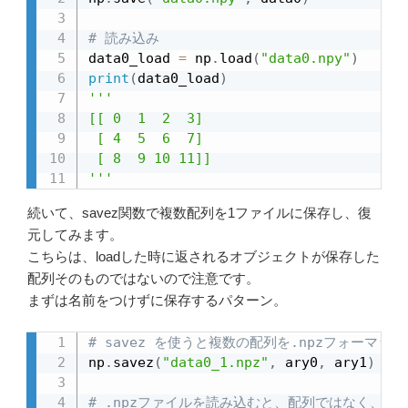
# 読み込み
data0_load 
=
 np
.
load
(
"data0.npy"
)
print
(
data0_load
)
'''

[[ 0  1  2  3]

 [ 4  5  6  7]

 [ 8  9 10 11]]

'''
続いて、savez関数で複数配列を1ファイルに保存し、復
元してみます。
こちらは、loadした時に返されるオブジェクトが保存した
配列そのものではないので注意です。
まずは名前をつけずに保存するパターン。
# savez を使うと複数の配列を.npzフォーマ
np
.
savez
(
"data0_1.npz"
,
 ary0
,
 ary1
)
# .npzファイルを読み込むと、配列ではなく、Np