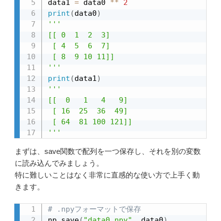
data1 
=
 data0 
**
2
print
(
data0
)
'''

[[ 0  1  2  3]

 [ 4  5  6  7]

 [ 8  9 10 11]]

'''
print
(
data1
)
'''

[[  0   1   4   9]

 [ 16  25  36  49]

 [ 64  81 100 121]]

'''
まずは、save関数で配列を一つ保存し、それを別の変数
に読み込んでみましょう。
特に難しいことはなく非常に直感的な使い方で上手く動
きます。
# .npyフォーマットで保存
np
.
save
(
"data0.npy"
,
 data0
)