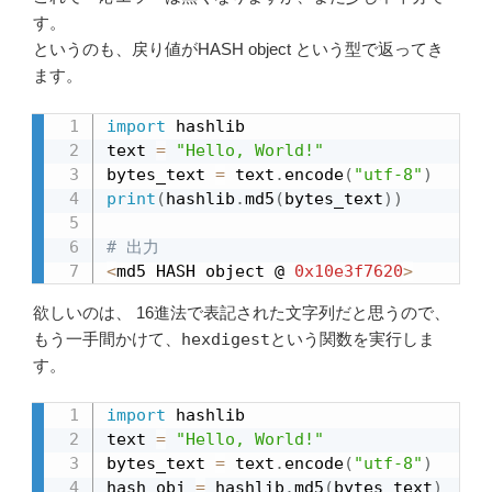
す。
というのも、戻り値がHASH object という型で返ってき
ます。
import
 hashlib

text 
=
"Hello, World!"
bytes_text 
=
 text
.
encode
(
"utf-8"
)
print
(
hashlib
.
md5
(
bytes_text
)
)
# 出力
<
md5 HASH object @ 
0x10e3f7620
>
欲しいのは、 16進法で表記された文字列だと思うので、
もう一手間かけて、
hexdigest
という関数を実行しま
す。
import
 hashlib

text 
=
"Hello, World!"
bytes_text 
=
 text
.
encode
(
"utf-8"
)
hash_obj 
=
 hashlib
.
md5
(
bytes_text
)