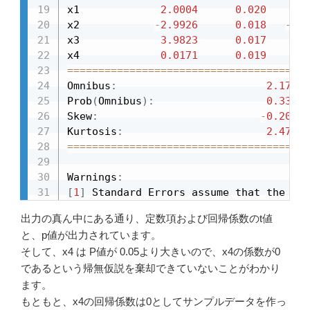
x1             
2.0004
0.020
101
x2            
-
2.9926
0.018
-
166
x3             
3.9823
0.017
231
x4             
0.0171
0.019
0
==
==
==
==
==
==
==
==
==
==
==
==
==
==
==
==
==
==
==
=
Omnibus
:
2.170
  
Prob
(
Omnibus
)
:
0.338
  
Skew
:
-
0.208
  
Kurtosis
:
2.477
  
==
==
==
==
==
==
==
==
==
==
==
==
==
==
==
==
==
==
==
=
Warnings
:
[
1
]
 Standard Errors assume that the cov
出力の真ん中にある通り、定数項および回帰係数のt値
と、p値が出力されています。
そして、x4 は P値が 0.05より大きいので、x4の係数が0
であるという帰無仮説を棄却できていないことがわかり
ます。
もともと、x4の回帰係数は0としてサンプルデータを作っ