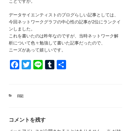
ことですが。
データサイエンティストのブログらしい記事としては、
今回ネットワークグラフの中心性の記事が2位にランクイ
ンしました。
これを書いたのは昨年なのですが、当時ネットワーク解
析について色々勉強して書いた記事だったので、
ニーズがあって嬉しいです。
F
T
Li
T
共
a
wi
n
u
有
c
tt
e
m
e
er
bl
カ
日記
b
r
テ
ゴ
o
リ
ー
o
コメントを残す
k