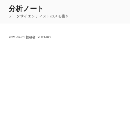
コ
分析ノート
ン
データサイエンティストのメモ書き
テ
ン
ツ
投
2021-07-01
投稿者:
YUTARO
へ
稿
ス
日:
キ
ッ
プ