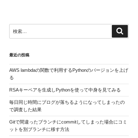
投
ー
稿
シ
ョ
ン
検
検
索
索:
最近の投稿
AWS lambdaの関数で利用するPythonのバージョンを上げ
る
RSAキーペアを生成しPythonを使って中身を見てみる
毎日同じ時間にブログが落ちるようになってしまったの
で調査した結果
Gitで間違ったブランチにcommitしてしまった場合にコミ
ットを別ブランチに移す方法