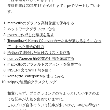
集計期間は2021年1月から6月まで。pvでソートしていま
す。
matplotlibのグラフを高解像度で保存する
ネットワークグラフの中心性
pyenvで作成した環境を消す
TensorflowやKerasでJupyterカーネルが落ちるようになっ
てしまった場合の対応
Pythonで連続した日付のリストを作る
numpyのpercentile関数の仕様を確認する
matplotlibのデフォルトのフォントを変更する
INSERT文でWITH句を使う
kerasのto_categoricalを使ってみる
scipyで階層的クラスタリング
相変わらず、プログラミングのちょっとした小ネタのよ
うな記事が人気を集めていますね。
このブログ自体そういう記事が多いので、やむを得ない