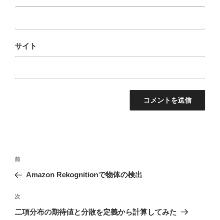
サイト
投
前
前
稿
の
Amazon Rekognitionで物体の検出
ナ
投
ビ
稿
次
次
ゲ
の
二項分布の期待値と分散を定義から計算してみた