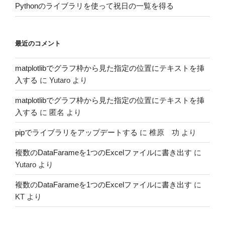
Pythonのライブラリを使って祝日の一覧を得る
最近のコメント
matplotlibでグラフ枠から見た指定の位置にテキストを挿
入する
に
Yutaro
より
matplotlibでグラフ枠から見た指定の位置にテキストを挿
入する
に
匿名
より
pipでライブラリをアップデートする
に
椎原 功
より
複数のDataFarameを1つのExcelファイルに書き出す
に
Yutaro
より
複数のDataFarameを1つのExcelファイルに書き出す
に
KT
より